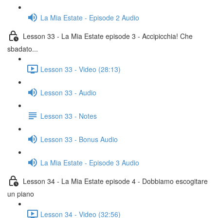
La Mia Estate - Episode 2 Audio
Lesson 33 - La Mia Estate episode 3 - Accipicchia! Che
sbadato...
Lesson 33 - Video (28:13)
Lesson 33 - Audio
Lesson 33 - Notes
Lesson 33 - Bonus Audio
La Mia Estate - Episode 3 Audio
Lesson 34 - La Mia Estate episode 4 - Dobbiamo escogitare
un piano
Lesson 34 - Video (32:56)