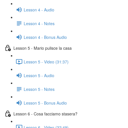
Lesson 4 - Audio
Lesson 4 - Notes
Lesson 4 - Bonus Audio
Lesson 5 - Mario pulisce la casa
Lesson 5 - Video (31:37)
Lesson 5 - Audio
Lesson 5 - Notes
Lesson 5 - Bonus Audio
Lesson 6 - Cosa facciamo stasera?
Lesson 6 - Video (32:49)