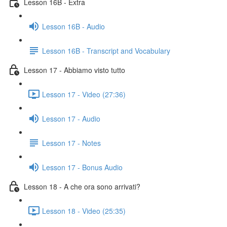
Lesson 16B - Extra
Lesson 16B - Audio
Lesson 16B - Transcript and Vocabulary
Lesson 17 - Abbiamo visto tutto
Lesson 17 - Video (27:36)
Lesson 17 - Audio
Lesson 17 - Notes
Lesson 17 - Bonus Audio
Lesson 18 - A che ora sono arrivati?
Lesson 18 - Video (25:35)