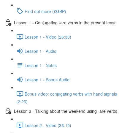
Find out more (£GBP)
Lesson 1 - Conjugating -are verbs in the present tense
Lesson 1 - Video (26:33)
Lesson 1 - Audio
Lesson 1 - Notes
Lesson 1 - Bonus Audio
Bonus video: conjugating verbs with hand signals
(2:26)
Lesson 2 - Talking about the weekend using -are verbs
Lesson 2 - Video (33:10)