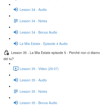
Lesson 34 - Audio
Lesson 34 - Notes
Lesson 34 - Bonus Audio
La Mia Estate - Episode 4 Audio
Lesson 35 - La Mia Estate episode 5 - Perché non ci diamo
del tu?
Lesson 35 - Video (29:37)
Lesson 35 - Audio
Lesson 35 - Notes
Lesson 35 - Bonus Audio