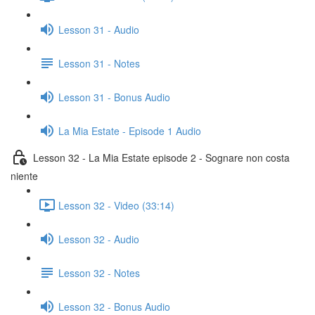
Lesson 31 - Audio
Lesson 31 - Notes
Lesson 31 - Bonus Audio
La Mia Estate - Episode 1 Audio
Lesson 32 - La Mia Estate episode 2 - Sognare non costa
niente
Lesson 32 - Video (33:14)
Lesson 32 - Audio
Lesson 32 - Notes
Lesson 32 - Bonus Audio