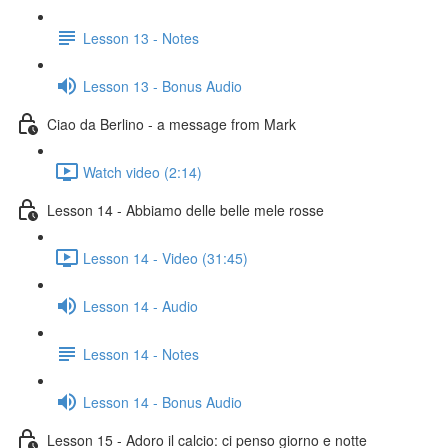
Lesson 13 - Notes
Lesson 13 - Bonus Audio
Ciao da Berlino - a message from Mark
Watch video (2:14)
Lesson 14 - Abbiamo delle belle mele rosse
Lesson 14 - Video (31:45)
Lesson 14 - Audio
Lesson 14 - Notes
Lesson 14 - Bonus Audio
Lesson 15 - Adoro il calcio: ci penso giorno e notte