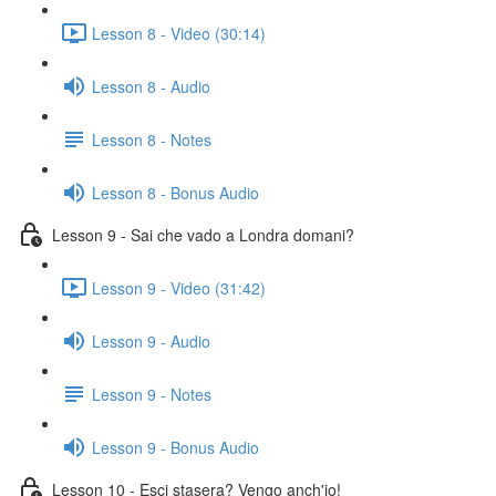
Lesson 8 - Video (30:14)
Lesson 8 - Audio
Lesson 8 - Notes
Lesson 8 - Bonus Audio
Lesson 9 - Sai che vado a Londra domani?
Lesson 9 - Video (31:42)
Lesson 9 - Audio
Lesson 9 - Notes
Lesson 9 - Bonus Audio
Lesson 10 - Esci stasera? Vengo anch'io!