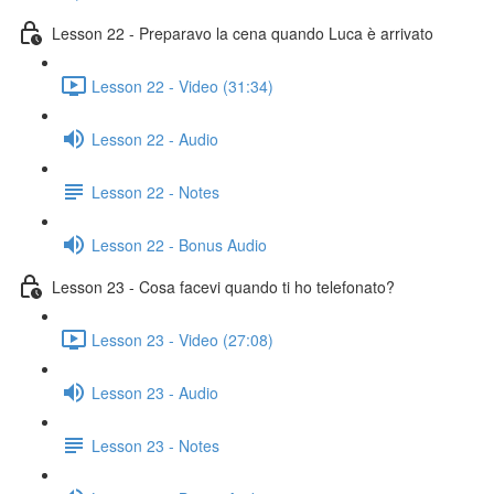
Lesson 22 - Preparavo la cena quando Luca è arrivato
Lesson 22 - Video (31:34)
Lesson 22 - Audio
Lesson 22 - Notes
Lesson 22 - Bonus Audio
Lesson 23 - Cosa facevi quando ti ho telefonato?
Lesson 23 - Video (27:08)
Lesson 23 - Audio
Lesson 23 - Notes