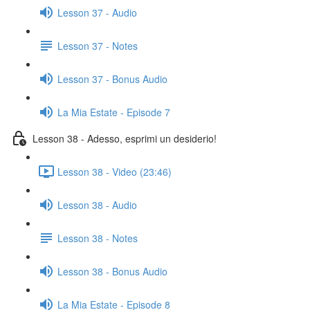
Lesson 37 - Audio
Lesson 37 - Notes
Lesson 37 - Bonus Audio
La Mia Estate - Episode 7
Lesson 38 - Adesso, esprimi un desiderio!
Lesson 38 - Video (23:46)
Lesson 38 - Audio
Lesson 38 - Notes
Lesson 38 - Bonus Audio
La Mia Estate - Episode 8