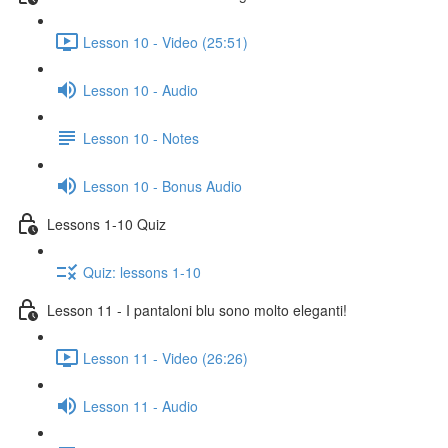
Lesson 10 - Video (25:51)
Lesson 10 - Audio
Lesson 10 - Notes
Lesson 10 - Bonus Audio
Lessons 1-10 Quiz
Quiz: lessons 1-10
Lesson 11 - I pantaloni blu sono molto eleganti!
Lesson 11 - Video (26:26)
Lesson 11 - Audio