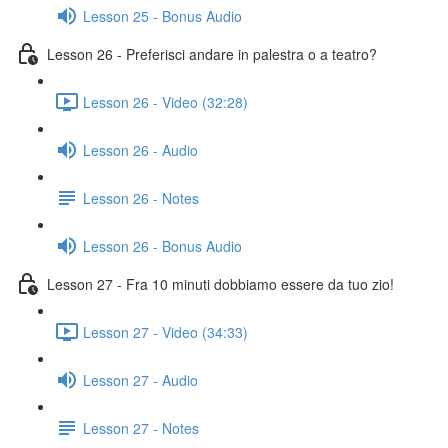
Lesson 25 - Bonus Audio
Lesson 26 - Preferisci andare in palestra o a teatro?
Lesson 26 - Video (32:28)
Lesson 26 - Audio
Lesson 26 - Notes
Lesson 26 - Bonus Audio
Lesson 27 - Fra 10 minuti dobbiamo essere da tuo zio!
Lesson 27 - Video (34:33)
Lesson 27 - Audio
Lesson 27 - Notes