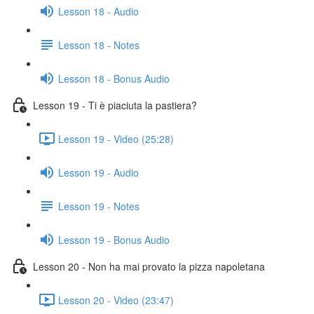
Lesson 18 - Audio
Lesson 18 - Notes
Lesson 18 - Bonus Audio
Lesson 19 - Ti è piaciuta la pastiera?
Lesson 19 - Video (25:28)
Lesson 19 - Audio
Lesson 19 - Notes
Lesson 19 - Bonus Audio
Lesson 20 - Non ha mai provato la pizza napoletana
Lesson 20 - Video (23:47)