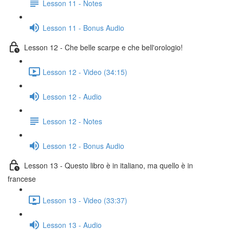
Lesson 11 - Notes
Lesson 11 - Bonus Audio
Lesson 12 - Che belle scarpe e che bell'orologio!
Lesson 12 - Video (34:15)
Lesson 12 - Audio
Lesson 12 - Notes
Lesson 12 - Bonus Audio
Lesson 13 - Questo libro è in italiano, ma quello è in
francese
Lesson 13 - Video (33:37)
Lesson 13 - Audio