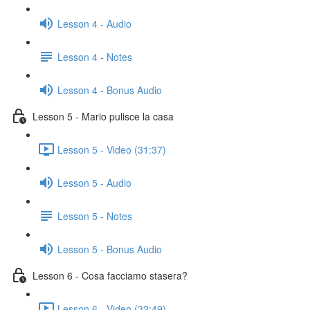
Lesson 4 - Audio
Lesson 4 - Notes
Lesson 4 - Bonus Audio
Lesson 5 - Mario pulisce la casa
Lesson 5 - Video (31:37)
Lesson 5 - Audio
Lesson 5 - Notes
Lesson 5 - Bonus Audio
Lesson 6 - Cosa facciamo stasera?
Lesson 6 - Video (32:49)