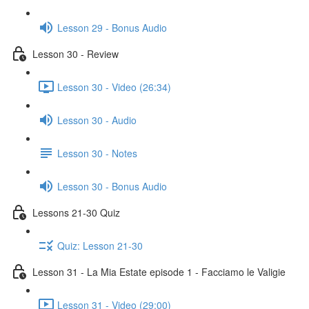
Lesson 29 - Bonus Audio
Lesson 30 - Review
Lesson 30 - Video (26:34)
Lesson 30 - Audio
Lesson 30 - Notes
Lesson 30 - Bonus Audio
Lessons 21-30 Quiz
Quiz: Lesson 21-30
Lesson 31 - La Mia Estate episode 1 - Facciamo le Valigie
Lesson 31 - Video (29:00)