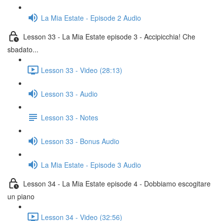
La Mia Estate - Episode 2 Audio
Lesson 33 - La Mia Estate episode 3 - Accipicchia! Che
sbadato...
Lesson 33 - Video (28:13)
Lesson 33 - Audio
Lesson 33 - Notes
Lesson 33 - Bonus Audio
La Mia Estate - Episode 3 Audio
Lesson 34 - La Mia Estate episode 4 - Dobbiamo escogitare
un piano
Lesson 34 - Video (32:56)