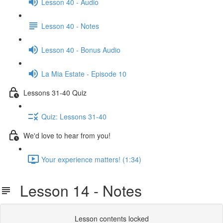
Lesson 40 - Audio
Lesson 40 - Notes
Lesson 40 - Bonus Audio
La Mia Estate - Episode 10
Lessons 31-40 Quiz
Quiz: Lessons 31-40
We'd love to hear from you!
Your experience matters! (1:34)
Lesson 14 - Notes
Lesson contents locked