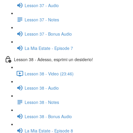
Lesson 37 - Audio
Lesson 37 - Notes
Lesson 37 - Bonus Audio
La Mia Estate - Episode 7
Lesson 38 - Adesso, esprimi un desiderio!
Lesson 38 - Video (23:46)
Lesson 38 - Audio
Lesson 38 - Notes
Lesson 38 - Bonus Audio
La Mia Estate - Episode 8