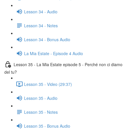
Lesson 34 - Audio
Lesson 34 - Notes
Lesson 34 - Bonus Audio
La Mia Estate - Episode 4 Audio
Lesson 35 - La Mia Estate episode 5 - Perché non ci diamo
del tu?
Lesson 35 - Video (29:37)
Lesson 35 - Audio
Lesson 35 - Notes
Lesson 35 - Bonus Audio