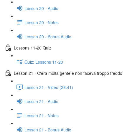
Lesson 20 - Audio
Lesson 20 - Notes
Lesson 20 - Bonus Audio
Lessons 11-20 Quiz
Quiz: Lessons 11-20
Lesson 21 - C'era molta gente e non faceva troppo freddo
Lesson 21 - Video (28:41)
Lesson 21 - Audio
Lesson 21 - Notes
Lesson 21 - Bonus Audio