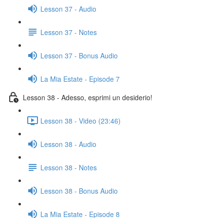
Lesson 37 - Audio
Lesson 37 - Notes
Lesson 37 - Bonus Audio
La Mia Estate - Episode 7
Lesson 38 - Adesso, esprimi un desiderio!
Lesson 38 - Video (23:46)
Lesson 38 - Audio
Lesson 38 - Notes
Lesson 38 - Bonus Audio
La Mia Estate - Episode 8