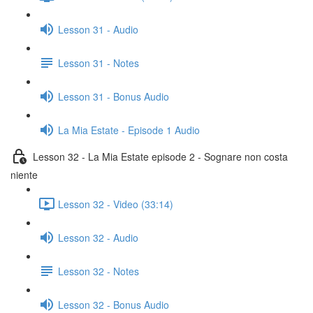
Lesson 31 - Audio
Lesson 31 - Notes
Lesson 31 - Bonus Audio
La Mia Estate - Episode 1 Audio
Lesson 32 - La Mia Estate episode 2 - Sognare non costa
niente
Lesson 32 - Video (33:14)
Lesson 32 - Audio
Lesson 32 - Notes
Lesson 32 - Bonus Audio