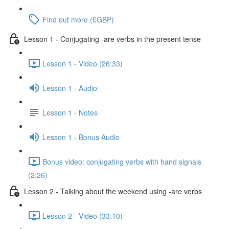
Find out more (£GBP)
Lesson 1 - Conjugating -are verbs in the present tense
Lesson 1 - Video (26:33)
Lesson 1 - Audio
Lesson 1 - Notes
Lesson 1 - Bonus Audio
Bonus video: conjugating verbs with hand signals
(2:26)
Lesson 2 - Talking about the weekend using -are verbs
Lesson 2 - Video (33:10)