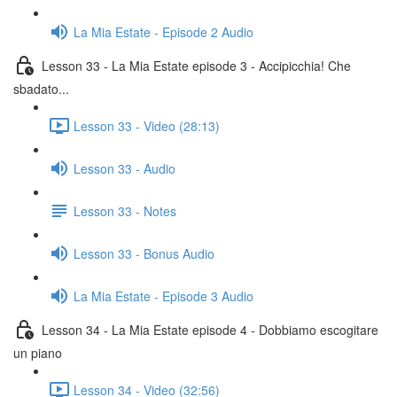
La Mia Estate - Episode 2 Audio
Lesson 33 - La Mia Estate episode 3 - Accipicchia! Che
sbadato...
Lesson 33 - Video (28:13)
Lesson 33 - Audio
Lesson 33 - Notes
Lesson 33 - Bonus Audio
La Mia Estate - Episode 3 Audio
Lesson 34 - La Mia Estate episode 4 - Dobbiamo escogitare
un piano
Lesson 34 - Video (32:56)