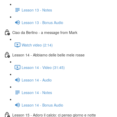
Lesson 13 - Notes
Lesson 13 - Bonus Audio
Ciao da Berlino - a message from Mark
Watch video (2:14)
Lesson 14 - Abbiamo delle belle mele rosse
Lesson 14 - Video (31:45)
Lesson 14 - Audio
Lesson 14 - Notes
Lesson 14 - Bonus Audio
Lesson 15 - Adoro il calcio: ci penso giorno e notte