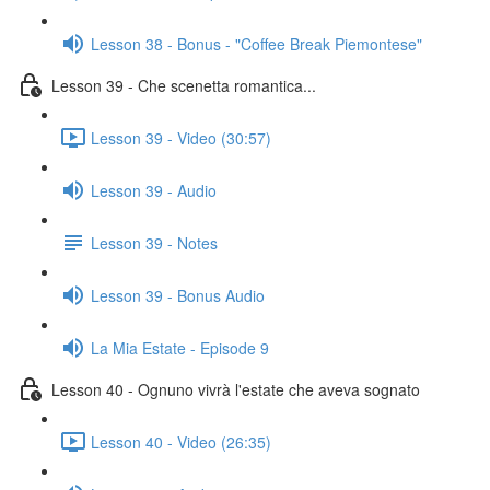
Lesson 38 - Bonus - "Coffee Break Piemontese"
Lesson 39 - Che scenetta romantica...
Lesson 39 - Video (30:57)
Lesson 39 - Audio
Lesson 39 - Notes
Lesson 39 - Bonus Audio
La Mia Estate - Episode 9
Lesson 40 - Ognuno vivrà l'estate che aveva sognato
Lesson 40 - Video (26:35)