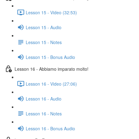
Lesson 15 - Video (32:53)
Lesson 15 - Audio
Lesson 15 - Notes
Lesson 15 - Bonus Audio
Lesson 16 - Abbiamo imparato molto!
Lesson 16 - Video (27:06)
Lesson 16 - Audio
Lesson 16 - Notes
Lesson 16 - Bonus Audio