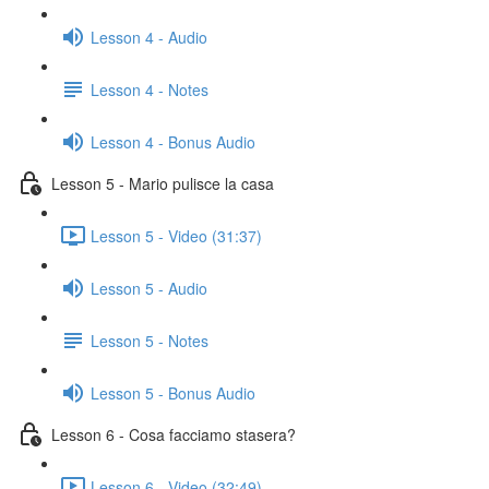
Lesson 4 - Audio
Lesson 4 - Notes
Lesson 4 - Bonus Audio
Lesson 5 - Mario pulisce la casa
Lesson 5 - Video (31:37)
Lesson 5 - Audio
Lesson 5 - Notes
Lesson 5 - Bonus Audio
Lesson 6 - Cosa facciamo stasera?
Lesson 6 - Video (32:49)