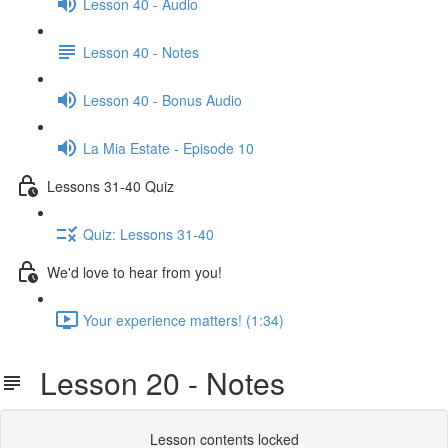
Lesson 40 - Audio
Lesson 40 - Notes
Lesson 40 - Bonus Audio
La Mia Estate - Episode 10
Lessons 31-40 Quiz
Quiz: Lessons 31-40
We'd love to hear from you!
Your experience matters! (1:34)
Lesson 20 - Notes
Lesson contents locked