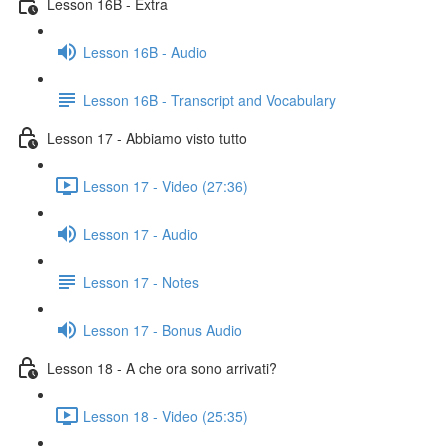
Lesson 16B - Extra
Lesson 16B - Audio
Lesson 16B - Transcript and Vocabulary
Lesson 17 - Abbiamo visto tutto
Lesson 17 - Video (27:36)
Lesson 17 - Audio
Lesson 17 - Notes
Lesson 17 - Bonus Audio
Lesson 18 - A che ora sono arrivati?
Lesson 18 - Video (25:35)