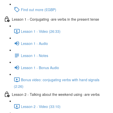
Find out more (£GBP)
Lesson 1 - Conjugating -are verbs in the present tense
Lesson 1 - Video (26:33)
Lesson 1 - Audio
Lesson 1 - Notes
Lesson 1 - Bonus Audio
Bonus video: conjugating verbs with hand signals
(2:26)
Lesson 2 - Talking about the weekend using -are verbs
Lesson 2 - Video (33:10)