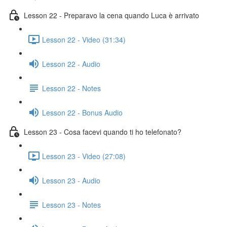
Lesson 22 - Preparavo la cena quando Luca è arrivato
Lesson 22 - Video (31:34)
Lesson 22 - Audio
Lesson 22 - Notes
Lesson 22 - Bonus Audio
Lesson 23 - Cosa facevi quando ti ho telefonato?
Lesson 23 - Video (27:08)
Lesson 23 - Audio
Lesson 23 - Notes