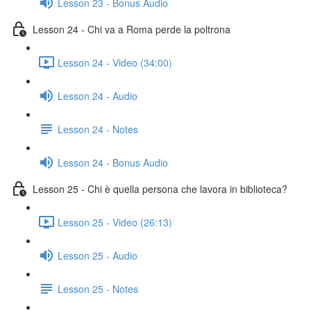
Lesson 23 - Bonus Audio
Lesson 24 - Chi va a Roma perde la poltrona
Lesson 24 - Video (34:00)
Lesson 24 - Audio
Lesson 24 - Notes
Lesson 24 - Bonus Audio
Lesson 25 - Chi è quella persona che lavora in biblioteca?
Lesson 25 - Video (26:13)
Lesson 25 - Audio
Lesson 25 - Notes