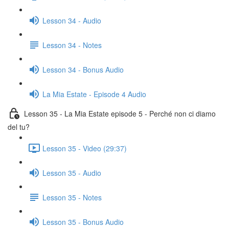
Lesson 34 - Audio
Lesson 34 - Notes
Lesson 34 - Bonus Audio
La Mia Estate - Episode 4 Audio
Lesson 35 - La Mia Estate episode 5 - Perché non ci diamo
del tu?
Lesson 35 - Video (29:37)
Lesson 35 - Audio
Lesson 35 - Notes
Lesson 35 - Bonus Audio