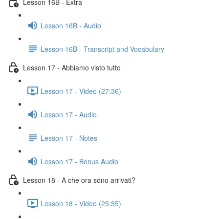
Lesson 16B - Extra
Lesson 16B - Audio
Lesson 16B - Transcript and Vocabulary
Lesson 17 - Abbiamo visto tutto
Lesson 17 - Video (27:36)
Lesson 17 - Audio
Lesson 17 - Notes
Lesson 17 - Bonus Audio
Lesson 18 - A che ora sono arrivati?
Lesson 18 - Video (25:35)