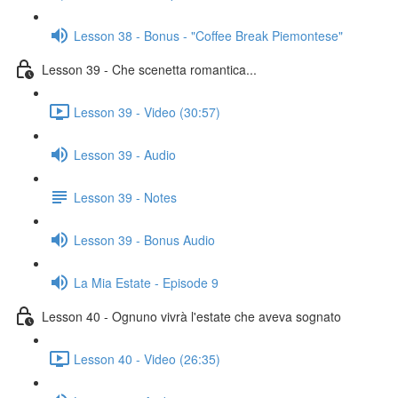
Lesson 38 - Bonus - "Coffee Break Piemontese"
Lesson 39 - Che scenetta romantica...
Lesson 39 - Video (30:57)
Lesson 39 - Audio
Lesson 39 - Notes
Lesson 39 - Bonus Audio
La Mia Estate - Episode 9
Lesson 40 - Ognuno vivrà l'estate che aveva sognato
Lesson 40 - Video (26:35)