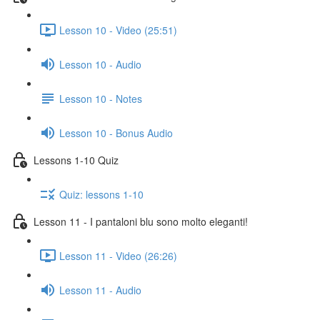
Lesson 10 - Video (25:51)
Lesson 10 - Audio
Lesson 10 - Notes
Lesson 10 - Bonus Audio
Lessons 1-10 Quiz
Quiz: lessons 1-10
Lesson 11 - I pantaloni blu sono molto eleganti!
Lesson 11 - Video (26:26)
Lesson 11 - Audio