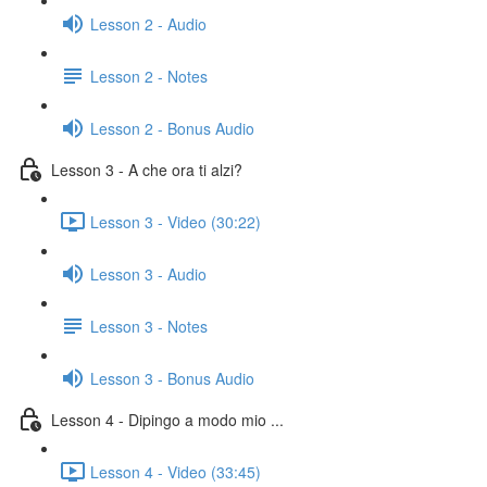
Lesson 2 - Audio
Lesson 2 - Notes
Lesson 2 - Bonus Audio
Lesson 3 - A che ora ti alzi?
Lesson 3 - Video (30:22)
Lesson 3 - Audio
Lesson 3 - Notes
Lesson 3 - Bonus Audio
Lesson 4 - Dipingo a modo mio ...
Lesson 4 - Video (33:45)