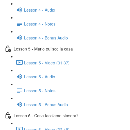
Lesson 4 - Audio
Lesson 4 - Notes
Lesson 4 - Bonus Audio
Lesson 5 - Mario pulisce la casa
Lesson 5 - Video (31:37)
Lesson 5 - Audio
Lesson 5 - Notes
Lesson 5 - Bonus Audio
Lesson 6 - Cosa facciamo stasera?
Lesson 6 - Video (32:49)