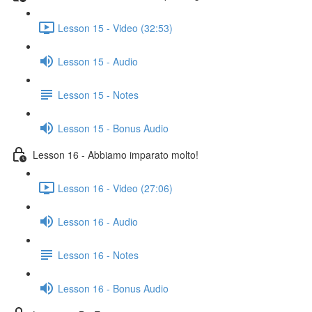
Lesson 15 - Video (32:53)
Lesson 15 - Audio
Lesson 15 - Notes
Lesson 15 - Bonus Audio
Lesson 16 - Abbiamo imparato molto!
Lesson 16 - Video (27:06)
Lesson 16 - Audio
Lesson 16 - Notes
Lesson 16 - Bonus Audio