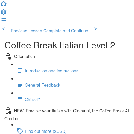
Previous Lesson
Complete and Continue
Coffee Break Italian Level 2
Orientation
Introduction and instructions
General Feedback
Chi sei?
NEW: Practise your Italian with Giovanni, the Coffee Break AI
Chatbot
Find out more ($USD)