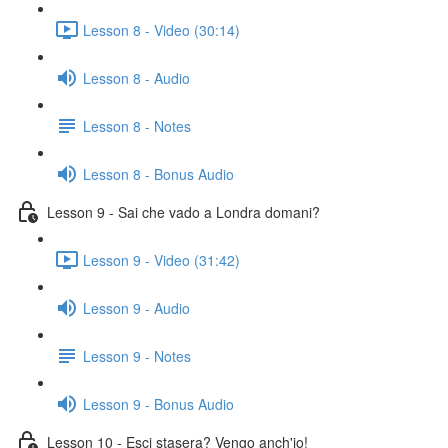
Lesson 8 - Video (30:14)
Lesson 8 - Audio
Lesson 8 - Notes
Lesson 8 - Bonus Audio
Lesson 9 - Sai che vado a Londra domani?
Lesson 9 - Video (31:42)
Lesson 9 - Audio
Lesson 9 - Notes
Lesson 9 - Bonus Audio
Lesson 10 - Esci stasera? Vengo anch'io!