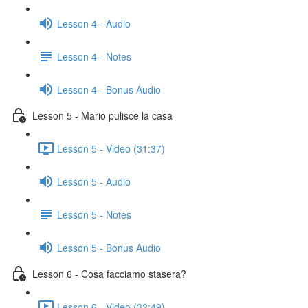
Lesson 4 - Audio
Lesson 4 - Notes
Lesson 4 - Bonus Audio
Lesson 5 - Mario pulisce la casa
Lesson 5 - Video (31:37)
Lesson 5 - Audio
Lesson 5 - Notes
Lesson 5 - Bonus Audio
Lesson 6 - Cosa facciamo stasera?
Lesson 6 - Video (32:49)