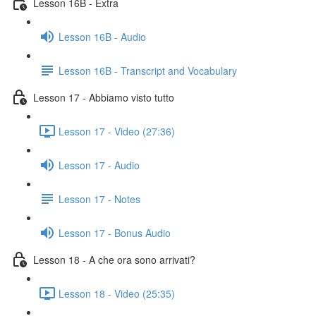
Lesson 16B - Extra
Lesson 16B - Audio
Lesson 16B - Transcript and Vocabulary
Lesson 17 - Abbiamo visto tutto
Lesson 17 - Video (27:36)
Lesson 17 - Audio
Lesson 17 - Notes
Lesson 17 - Bonus Audio
Lesson 18 - A che ora sono arrivati?
Lesson 18 - Video (25:35)