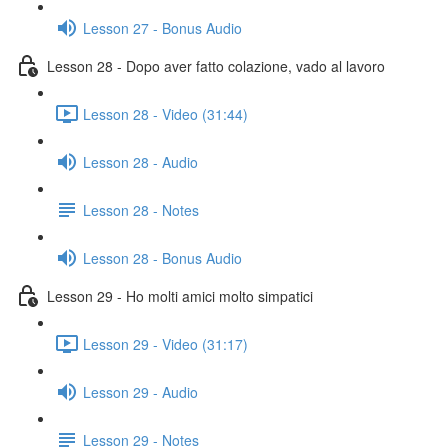
Lesson 27 - Bonus Audio
Lesson 28 - Dopo aver fatto colazione, vado al lavoro
Lesson 28 - Video (31:44)
Lesson 28 - Audio
Lesson 28 - Notes
Lesson 28 - Bonus Audio
Lesson 29 - Ho molti amici molto simpatici
Lesson 29 - Video (31:17)
Lesson 29 - Audio
Lesson 29 - Notes