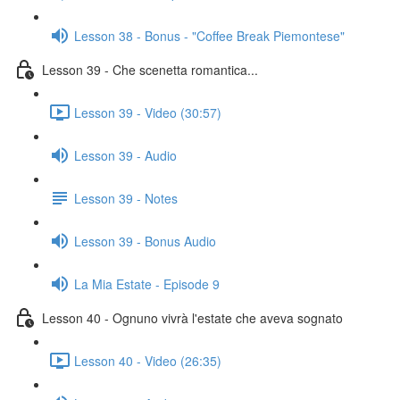
Lesson 38 - Bonus - "Coffee Break Piemontese"
Lesson 39 - Che scenetta romantica...
Lesson 39 - Video (30:57)
Lesson 39 - Audio
Lesson 39 - Notes
Lesson 39 - Bonus Audio
La Mia Estate - Episode 9
Lesson 40 - Ognuno vivrà l'estate che aveva sognato
Lesson 40 - Video (26:35)