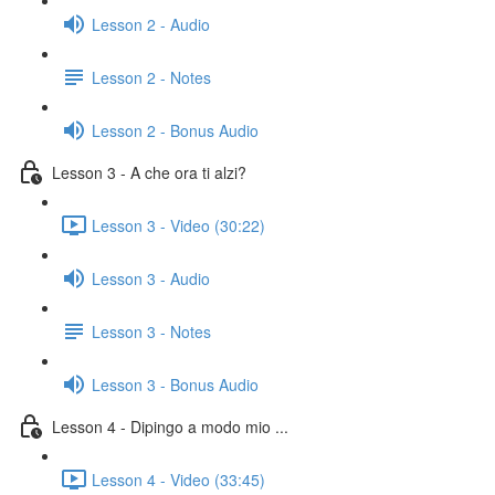
Lesson 2 - Audio
Lesson 2 - Notes
Lesson 2 - Bonus Audio
Lesson 3 - A che ora ti alzi?
Lesson 3 - Video (30:22)
Lesson 3 - Audio
Lesson 3 - Notes
Lesson 3 - Bonus Audio
Lesson 4 - Dipingo a modo mio ...
Lesson 4 - Video (33:45)