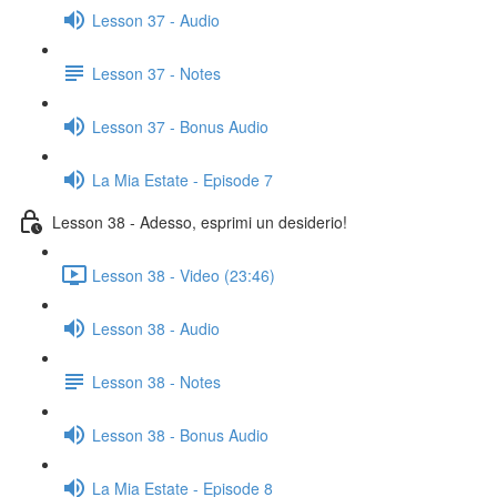
Lesson 37 - Audio
Lesson 37 - Notes
Lesson 37 - Bonus Audio
La Mia Estate - Episode 7
Lesson 38 - Adesso, esprimi un desiderio!
Lesson 38 - Video (23:46)
Lesson 38 - Audio
Lesson 38 - Notes
Lesson 38 - Bonus Audio
La Mia Estate - Episode 8