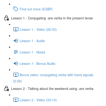
Find out more (£GBP)
Lesson 1 - Conjugating -are verbs in the present tense
Lesson 1 - Video (26:33)
Lesson 1 - Audio
Lesson 1 - Notes
Lesson 1 - Bonus Audio
Bonus video: conjugating verbs with hand signals
(2:26)
Lesson 2 - Talking about the weekend using -are verbs
Lesson 2 - Video (33:10)