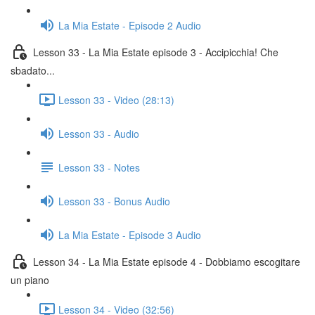
La Mia Estate - Episode 2 Audio
Lesson 33 - La Mia Estate episode 3 - Accipicchia! Che
sbadato...
Lesson 33 - Video (28:13)
Lesson 33 - Audio
Lesson 33 - Notes
Lesson 33 - Bonus Audio
La Mia Estate - Episode 3 Audio
Lesson 34 - La Mia Estate episode 4 - Dobbiamo escogitare
un piano
Lesson 34 - Video (32:56)