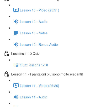
Lesson 10 - Video (25:51)
Lesson 10 - Audio
Lesson 10 - Notes
Lesson 10 - Bonus Audio
Lessons 1-10 Quiz
Quiz: lessons 1-10
Lesson 11 - I pantaloni blu sono molto eleganti!
Lesson 11 - Video (26:26)
Lesson 11 - Audio