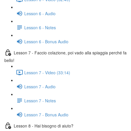
Lesson 6 - Audio
Lesson 6 - Notes
Lesson 6 - Bonus Audio
Lesson 7 - Faccio colazione, poi vado alla spiaggia perché fa
bello!
Lesson 7 - Video (33:14)
Lesson 7 - Audio
Lesson 7 - Notes
Lesson 7 - Bonus Audio
Lesson 8 - Hai bisogno di aiuto?