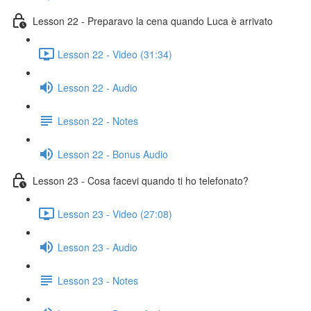
Lesson 22 - Preparavo la cena quando Luca è arrivato
Lesson 22 - Video (31:34)
Lesson 22 - Audio
Lesson 22 - Notes
Lesson 22 - Bonus Audio
Lesson 23 - Cosa facevi quando ti ho telefonato?
Lesson 23 - Video (27:08)
Lesson 23 - Audio
Lesson 23 - Notes