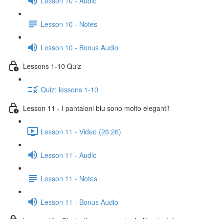
Lesson 10 - Audio
Lesson 10 - Notes
Lesson 10 - Bonus Audio
Lessons 1-10 Quiz
Quiz: lessons 1-10
Lesson 11 - I pantaloni blu sono molto eleganti!
Lesson 11 - Video (26:26)
Lesson 11 - Audio
Lesson 11 - Notes
Lesson 11 - Bonus Audio