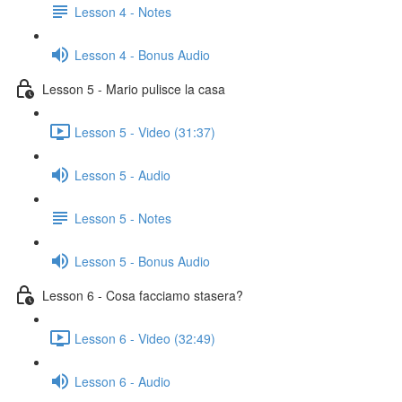
Lesson 4 - Notes
Lesson 4 - Bonus Audio
Lesson 5 - Mario pulisce la casa
Lesson 5 - Video (31:37)
Lesson 5 - Audio
Lesson 5 - Notes
Lesson 5 - Bonus Audio
Lesson 6 - Cosa facciamo stasera?
Lesson 6 - Video (32:49)
Lesson 6 - Audio