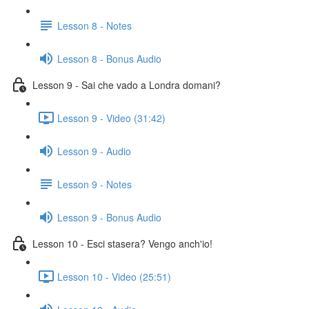
Lesson 8 - Notes
Lesson 8 - Bonus Audio
Lesson 9 - Sai che vado a Londra domani?
Lesson 9 - Video (31:42)
Lesson 9 - Audio
Lesson 9 - Notes
Lesson 9 - Bonus Audio
Lesson 10 - Esci stasera? Vengo anch'io!
Lesson 10 - Video (25:51)