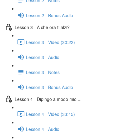
Lesson 2 - Notes
Lesson 2 - Bonus Audio
Lesson 3 - A che ora ti alzi?
Lesson 3 - Video (30:22)
Lesson 3 - Audio
Lesson 3 - Notes
Lesson 3 - Bonus Audio
Lesson 4 - Dipingo a modo mio ...
Lesson 4 - Video (33:45)
Lesson 4 - Audio