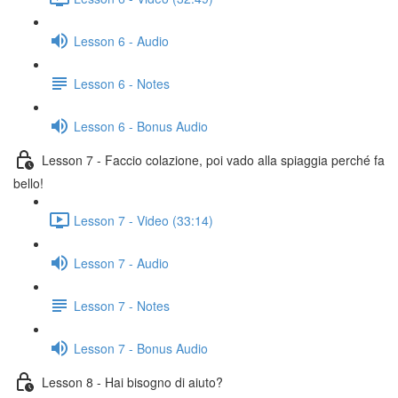
Lesson 6 - Audio
Lesson 6 - Notes
Lesson 6 - Bonus Audio
Lesson 7 - Faccio colazione, poi vado alla spiaggia perché fa
bello!
Lesson 7 - Video (33:14)
Lesson 7 - Audio
Lesson 7 - Notes
Lesson 7 - Bonus Audio
Lesson 8 - Hai bisogno di aiuto?