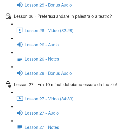
Lesson 25 - Bonus Audio
Lesson 26 - Preferisci andare in palestra o a teatro?
Lesson 26 - Video (32:28)
Lesson 26 - Audio
Lesson 26 - Notes
Lesson 26 - Bonus Audio
Lesson 27 - Fra 10 minuti dobbiamo essere da tuo zio!
Lesson 27 - Video (34:33)
Lesson 27 - Audio
Lesson 27 - Notes