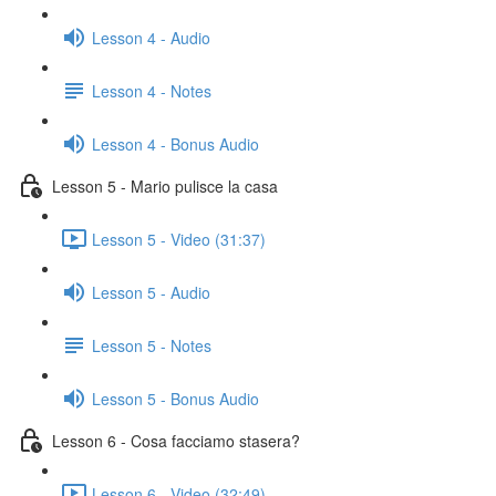
Lesson 4 - Audio
Lesson 4 - Notes
Lesson 4 - Bonus Audio
Lesson 5 - Mario pulisce la casa
Lesson 5 - Video (31:37)
Lesson 5 - Audio
Lesson 5 - Notes
Lesson 5 - Bonus Audio
Lesson 6 - Cosa facciamo stasera?
Lesson 6 - Video (32:49)