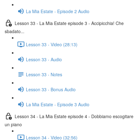
La Mia Estate - Episode 2 Audio
Lesson 33 - La Mia Estate episode 3 - Accipicchia! Che
sbadato...
Lesson 33 - Video (28:13)
Lesson 33 - Audio
Lesson 33 - Notes
Lesson 33 - Bonus Audio
La Mia Estate - Episode 3 Audio
Lesson 34 - La Mia Estate episode 4 - Dobbiamo escogitare
un piano
Lesson 34 - Video (32:56)