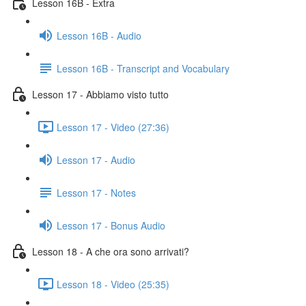
Lesson 16B - Extra
Lesson 16B - Audio
Lesson 16B - Transcript and Vocabulary
Lesson 17 - Abbiamo visto tutto
Lesson 17 - Video (27:36)
Lesson 17 - Audio
Lesson 17 - Notes
Lesson 17 - Bonus Audio
Lesson 18 - A che ora sono arrivati?
Lesson 18 - Video (25:35)