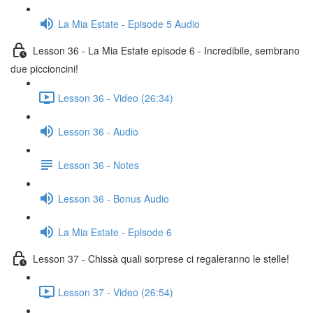
La Mia Estate - Episode 5 Audio
Lesson 36 - La Mia Estate episode 6 - Incredibile, sembrano
due piccioncini!
Lesson 36 - Video (26:34)
Lesson 36 - Audio
Lesson 36 - Notes
Lesson 36 - Bonus Audio
La Mia Estate - Episode 6
Lesson 37 - Chissà quali sorprese ci regaleranno le stelle!
Lesson 37 - Video (26:54)