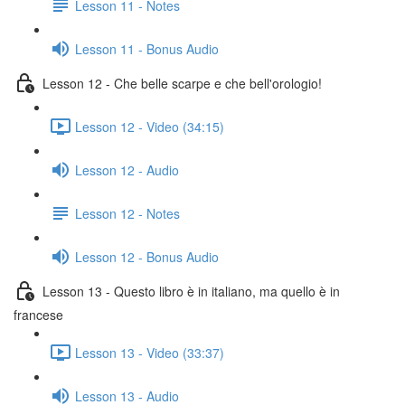
Lesson 11 - Notes
Lesson 11 - Bonus Audio
Lesson 12 - Che belle scarpe e che bell'orologio!
Lesson 12 - Video (34:15)
Lesson 12 - Audio
Lesson 12 - Notes
Lesson 12 - Bonus Audio
Lesson 13 - Questo libro è in italiano, ma quello è in
francese
Lesson 13 - Video (33:37)
Lesson 13 - Audio