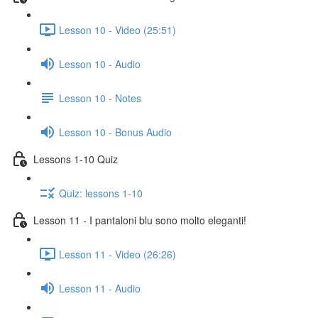
Lesson 10 - Video (25:51)
Lesson 10 - Audio
Lesson 10 - Notes
Lesson 10 - Bonus Audio
Lessons 1-10 Quiz
Quiz: lessons 1-10
Lesson 11 - I pantaloni blu sono molto eleganti!
Lesson 11 - Video (26:26)
Lesson 11 - Audio