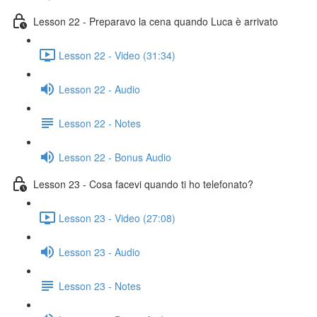
Lesson 22 - Preparavo la cena quando Luca è arrivato
Lesson 22 - Video (31:34)
Lesson 22 - Audio
Lesson 22 - Notes
Lesson 22 - Bonus Audio
Lesson 23 - Cosa facevi quando ti ho telefonato?
Lesson 23 - Video (27:08)
Lesson 23 - Audio
Lesson 23 - Notes