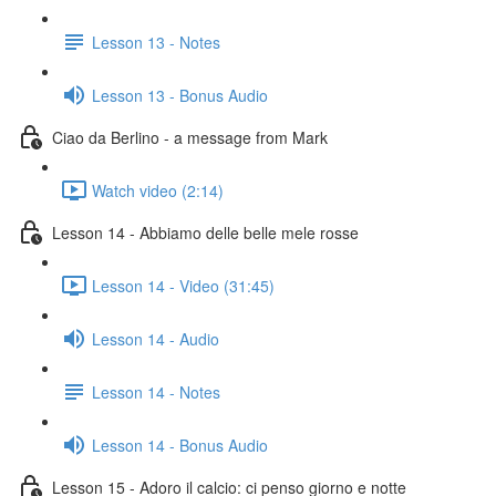
Lesson 13 - Notes
Lesson 13 - Bonus Audio
Ciao da Berlino - a message from Mark
Watch video (2:14)
Lesson 14 - Abbiamo delle belle mele rosse
Lesson 14 - Video (31:45)
Lesson 14 - Audio
Lesson 14 - Notes
Lesson 14 - Bonus Audio
Lesson 15 - Adoro il calcio: ci penso giorno e notte