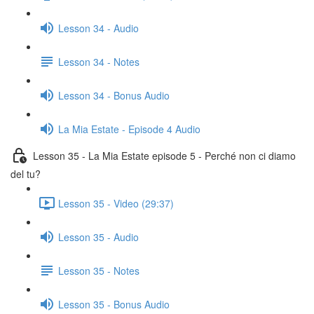
Lesson 34 - Audio
Lesson 34 - Notes
Lesson 34 - Bonus Audio
La Mia Estate - Episode 4 Audio
Lesson 35 - La Mia Estate episode 5 - Perché non ci diamo
del tu?
Lesson 35 - Video (29:37)
Lesson 35 - Audio
Lesson 35 - Notes
Lesson 35 - Bonus Audio