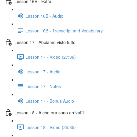
Lesson 16B - Extra
Lesson 16B - Audio
Lesson 16B - Transcript and Vocabulary
Lesson 17 - Abbiamo visto tutto
Lesson 17 - Video (27:36)
Lesson 17 - Audio
Lesson 17 - Notes
Lesson 17 - Bonus Audio
Lesson 18 - A che ora sono arrivati?
Lesson 18 - Video (25:35)