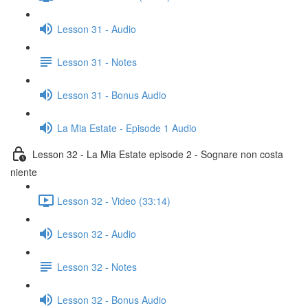
Lesson 31 - Audio
Lesson 31 - Notes
Lesson 31 - Bonus Audio
La Mia Estate - Episode 1 Audio
Lesson 32 - La Mia Estate episode 2 - Sognare non costa
niente
Lesson 32 - Video (33:14)
Lesson 32 - Audio
Lesson 32 - Notes
Lesson 32 - Bonus Audio