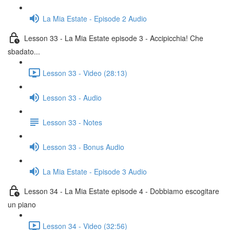
La Mia Estate - Episode 2 Audio
Lesson 33 - La Mia Estate episode 3 - Accipicchia! Che
sbadato...
Lesson 33 - Video (28:13)
Lesson 33 - Audio
Lesson 33 - Notes
Lesson 33 - Bonus Audio
La Mia Estate - Episode 3 Audio
Lesson 34 - La Mia Estate episode 4 - Dobbiamo escogitare
un piano
Lesson 34 - Video (32:56)