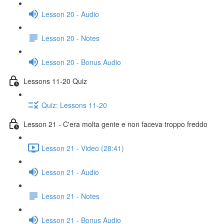
Lesson 20 - Audio
Lesson 20 - Notes
Lesson 20 - Bonus Audio
Lessons 11-20 Quiz
Quiz: Lessons 11-20
Lesson 21 - C'era molta gente e non faceva troppo freddo
Lesson 21 - Video (28:41)
Lesson 21 - Audio
Lesson 21 - Notes
Lesson 21 - Bonus Audio