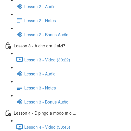
Lesson 2 - Audio
Lesson 2 - Notes
Lesson 2 - Bonus Audio
Lesson 3 - A che ora ti alzi?
Lesson 3 - Video (30:22)
Lesson 3 - Audio
Lesson 3 - Notes
Lesson 3 - Bonus Audio
Lesson 4 - Dipingo a modo mio ...
Lesson 4 - Video (33:45)