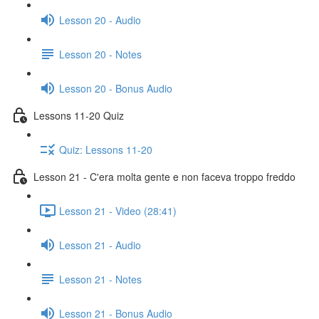
Lesson 20 - Audio
Lesson 20 - Notes
Lesson 20 - Bonus Audio
Lessons 11-20 Quiz
Quiz: Lessons 11-20
Lesson 21 - C'era molta gente e non faceva troppo freddo
Lesson 21 - Video (28:41)
Lesson 21 - Audio
Lesson 21 - Notes
Lesson 21 - Bonus Audio