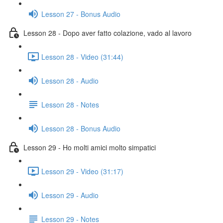
Lesson 27 - Bonus Audio
Lesson 28 - Dopo aver fatto colazione, vado al lavoro
Lesson 28 - Video (31:44)
Lesson 28 - Audio
Lesson 28 - Notes
Lesson 28 - Bonus Audio
Lesson 29 - Ho molti amici molto simpatici
Lesson 29 - Video (31:17)
Lesson 29 - Audio
Lesson 29 - Notes