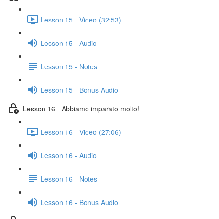
Lesson 15 - Video (32:53)
Lesson 15 - Audio
Lesson 15 - Notes
Lesson 15 - Bonus Audio
Lesson 16 - Abbiamo imparato molto!
Lesson 16 - Video (27:06)
Lesson 16 - Audio
Lesson 16 - Notes
Lesson 16 - Bonus Audio