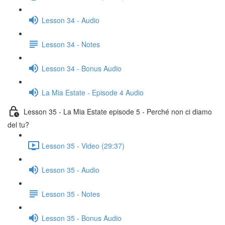
Lesson 34 - Audio
Lesson 34 - Notes
Lesson 34 - Bonus Audio
La Mia Estate - Episode 4 Audio
Lesson 35 - La Mia Estate episode 5 - Perché non ci diamo
del tu?
Lesson 35 - Video (29:37)
Lesson 35 - Audio
Lesson 35 - Notes
Lesson 35 - Bonus Audio