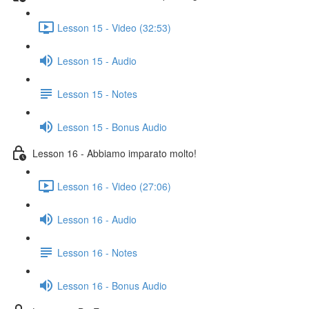
Lesson 15 - Video (32:53)
Lesson 15 - Audio
Lesson 15 - Notes
Lesson 15 - Bonus Audio
Lesson 16 - Abbiamo imparato molto!
Lesson 16 - Video (27:06)
Lesson 16 - Audio
Lesson 16 - Notes
Lesson 16 - Bonus Audio