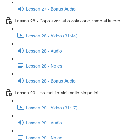
Lesson 27 - Bonus Audio
Lesson 28 - Dopo aver fatto colazione, vado al lavoro
Lesson 28 - Video (31:44)
Lesson 28 - Audio
Lesson 28 - Notes
Lesson 28 - Bonus Audio
Lesson 29 - Ho molti amici molto simpatici
Lesson 29 - Video (31:17)
Lesson 29 - Audio
Lesson 29 - Notes