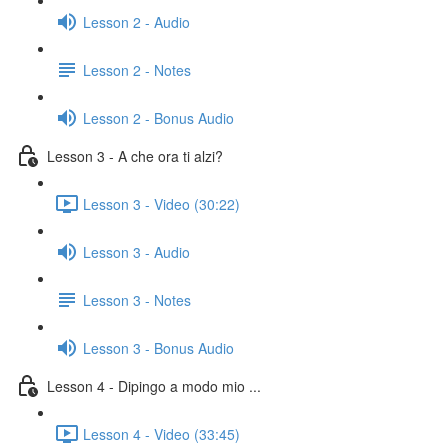
Lesson 2 - Audio
Lesson 2 - Notes
Lesson 2 - Bonus Audio
Lesson 3 - A che ora ti alzi?
Lesson 3 - Video (30:22)
Lesson 3 - Audio
Lesson 3 - Notes
Lesson 3 - Bonus Audio
Lesson 4 - Dipingo a modo mio ...
Lesson 4 - Video (33:45)