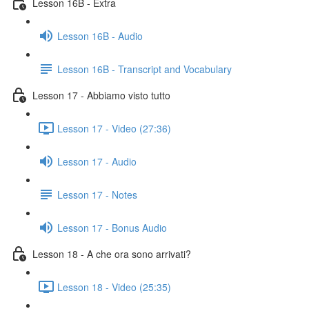
Lesson 16B - Extra
Lesson 16B - Audio
Lesson 16B - Transcript and Vocabulary
Lesson 17 - Abbiamo visto tutto
Lesson 17 - Video (27:36)
Lesson 17 - Audio
Lesson 17 - Notes
Lesson 17 - Bonus Audio
Lesson 18 - A che ora sono arrivati?
Lesson 18 - Video (25:35)