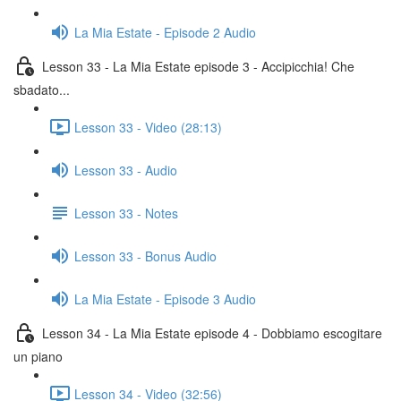
La Mia Estate - Episode 2 Audio
Lesson 33 - La Mia Estate episode 3 - Accipicchia! Che
sbadato...
Lesson 33 - Video (28:13)
Lesson 33 - Audio
Lesson 33 - Notes
Lesson 33 - Bonus Audio
La Mia Estate - Episode 3 Audio
Lesson 34 - La Mia Estate episode 4 - Dobbiamo escogitare
un piano
Lesson 34 - Video (32:56)