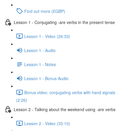
Find out more (£GBP)
Lesson 1 - Conjugating -are verbs in the present tense
Lesson 1 - Video (26:33)
Lesson 1 - Audio
Lesson 1 - Notes
Lesson 1 - Bonus Audio
Bonus video: conjugating verbs with hand signals
(2:26)
Lesson 2 - Talking about the weekend using -are verbs
Lesson 2 - Video (33:10)