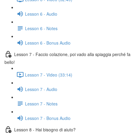
Lesson 6 - Audio
Lesson 6 - Notes
Lesson 6 - Bonus Audio
Lesson 7 - Faccio colazione, poi vado alla spiaggia perché fa
bello!
Lesson 7 - Video (33:14)
Lesson 7 - Audio
Lesson 7 - Notes
Lesson 7 - Bonus Audio
Lesson 8 - Hai bisogno di aiuto?