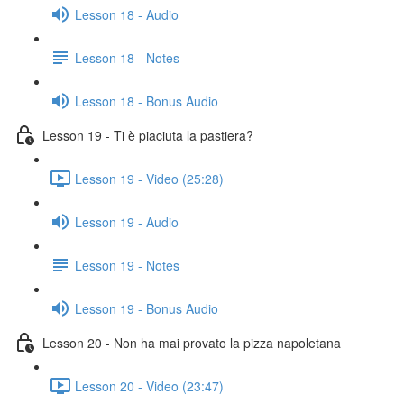
Lesson 18 - Audio
Lesson 18 - Notes
Lesson 18 - Bonus Audio
Lesson 19 - Ti è piaciuta la pastiera?
Lesson 19 - Video (25:28)
Lesson 19 - Audio
Lesson 19 - Notes
Lesson 19 - Bonus Audio
Lesson 20 - Non ha mai provato la pizza napoletana
Lesson 20 - Video (23:47)