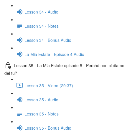
Lesson 34 - Audio
Lesson 34 - Notes
Lesson 34 - Bonus Audio
La Mia Estate - Episode 4 Audio
Lesson 35 - La Mia Estate episode 5 - Perché non ci diamo
del tu?
Lesson 35 - Video (29:37)
Lesson 35 - Audio
Lesson 35 - Notes
Lesson 35 - Bonus Audio