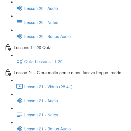
Lesson 20 - Audio
Lesson 20 - Notes
Lesson 20 - Bonus Audio
Lessons 11-20 Quiz
Quiz: Lessons 11-20
Lesson 21 - C'era molta gente e non faceva troppo freddo
Lesson 21 - Video (28:41)
Lesson 21 - Audio
Lesson 21 - Notes
Lesson 21 - Bonus Audio