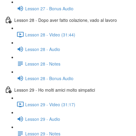
Lesson 27 - Bonus Audio
Lesson 28 - Dopo aver fatto colazione, vado al lavoro
Lesson 28 - Video (31:44)
Lesson 28 - Audio
Lesson 28 - Notes
Lesson 28 - Bonus Audio
Lesson 29 - Ho molti amici molto simpatici
Lesson 29 - Video (31:17)
Lesson 29 - Audio
Lesson 29 - Notes