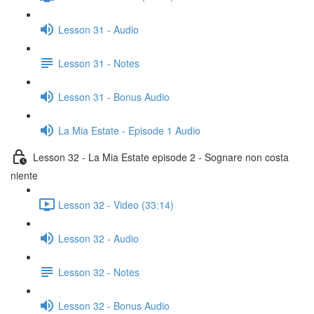
Lesson 31 - Audio
Lesson 31 - Notes
Lesson 31 - Bonus Audio
La Mia Estate - Episode 1 Audio
Lesson 32 - La Mia Estate episode 2 - Sognare non costa
niente
Lesson 32 - Video (33:14)
Lesson 32 - Audio
Lesson 32 - Notes
Lesson 32 - Bonus Audio