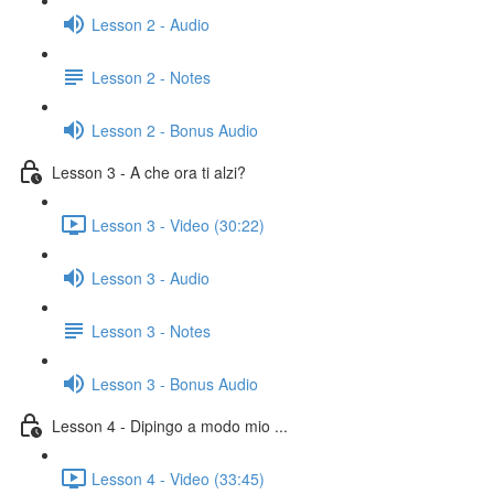
Lesson 2 - Audio
Lesson 2 - Notes
Lesson 2 - Bonus Audio
Lesson 3 - A che ora ti alzi?
Lesson 3 - Video (30:22)
Lesson 3 - Audio
Lesson 3 - Notes
Lesson 3 - Bonus Audio
Lesson 4 - Dipingo a modo mio ...
Lesson 4 - Video (33:45)