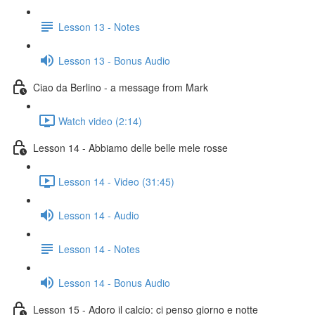
Lesson 13 - Notes
Lesson 13 - Bonus Audio
Ciao da Berlino - a message from Mark
Watch video (2:14)
Lesson 14 - Abbiamo delle belle mele rosse
Lesson 14 - Video (31:45)
Lesson 14 - Audio
Lesson 14 - Notes
Lesson 14 - Bonus Audio
Lesson 15 - Adoro il calcio: ci penso giorno e notte