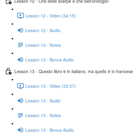
Lesson 12 - Che belle scarpe e che bell'orologio!
Lesson 12 - Video (34:15)
Lesson 12 - Audio
Lesson 12 - Notes
Lesson 12 - Bonus Audio
Lesson 13 - Questo libro è in italiano, ma quello è in francese
Lesson 13 - Video (33:37)
Lesson 13 - Audio
Lesson 13 - Notes
Lesson 13 - Bonus Audio