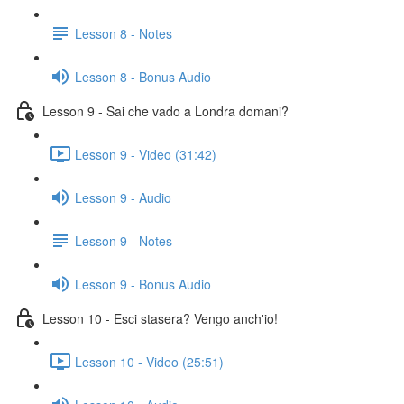
Lesson 8 - Notes
Lesson 8 - Bonus Audio
Lesson 9 - Sai che vado a Londra domani?
Lesson 9 - Video (31:42)
Lesson 9 - Audio
Lesson 9 - Notes
Lesson 9 - Bonus Audio
Lesson 10 - Esci stasera? Vengo anch'io!
Lesson 10 - Video (25:51)