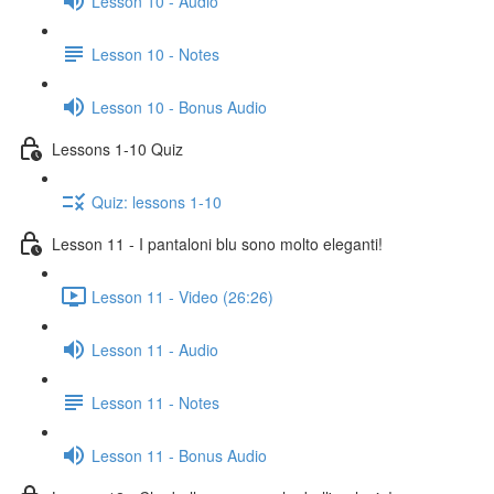
Lesson 10 - Audio
Lesson 10 - Notes
Lesson 10 - Bonus Audio
Lessons 1-10 Quiz
Quiz: lessons 1-10
Lesson 11 - I pantaloni blu sono molto eleganti!
Lesson 11 - Video (26:26)
Lesson 11 - Audio
Lesson 11 - Notes
Lesson 11 - Bonus Audio