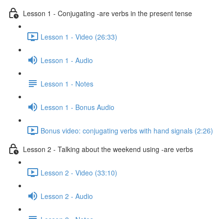
Lesson 1 - Conjugating -are verbs in the present tense
Lesson 1 - Video (26:33)
Lesson 1 - Audio
Lesson 1 - Notes
Lesson 1 - Bonus Audio
Bonus video: conjugating verbs with hand signals (2:26)
Lesson 2 - Talking about the weekend using -are verbs
Lesson 2 - Video (33:10)
Lesson 2 - Audio