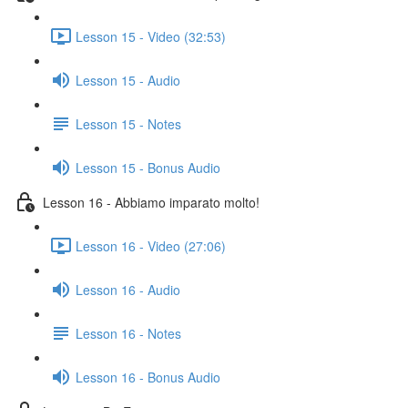
Lesson 15 - Video (32:53)
Lesson 15 - Audio
Lesson 15 - Notes
Lesson 15 - Bonus Audio
Lesson 16 - Abbiamo imparato molto!
Lesson 16 - Video (27:06)
Lesson 16 - Audio
Lesson 16 - Notes
Lesson 16 - Bonus Audio