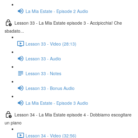
La Mia Estate - Episode 2 Audio
Lesson 33 - La Mia Estate episode 3 - Accipicchia! Che
sbadato...
Lesson 33 - Video (28:13)
Lesson 33 - Audio
Lesson 33 - Notes
Lesson 33 - Bonus Audio
La Mia Estate - Episode 3 Audio
Lesson 34 - La Mia Estate episode 4 - Dobbiamo escogitare
un piano
Lesson 34 - Video (32:56)