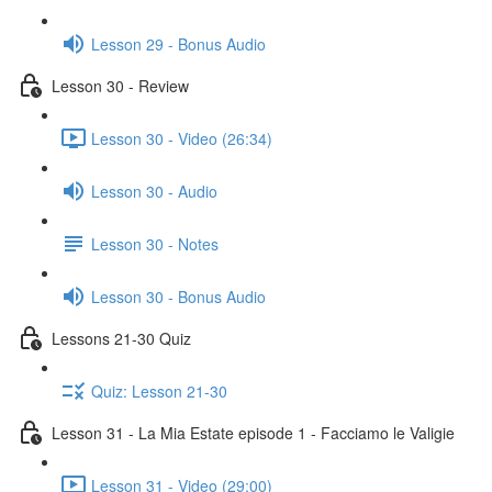
Lesson 29 - Bonus Audio
Lesson 30 - Review
Lesson 30 - Video (26:34)
Lesson 30 - Audio
Lesson 30 - Notes
Lesson 30 - Bonus Audio
Lessons 21-30 Quiz
Quiz: Lesson 21-30
Lesson 31 - La Mia Estate episode 1 - Facciamo le Valigie
Lesson 31 - Video (29:00)