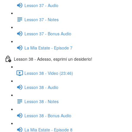
Lesson 37 - Audio
Lesson 37 - Notes
Lesson 37 - Bonus Audio
La Mia Estate - Episode 7
Lesson 38 - Adesso, esprimi un desiderio!
Lesson 38 - Video (23:46)
Lesson 38 - Audio
Lesson 38 - Notes
Lesson 38 - Bonus Audio
La Mia Estate - Episode 8