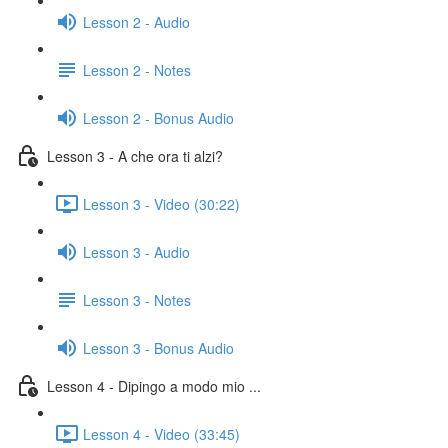
Lesson 2 - Audio
Lesson 2 - Notes
Lesson 2 - Bonus Audio
Lesson 3 - A che ora ti alzi?
Lesson 3 - Video (30:22)
Lesson 3 - Audio
Lesson 3 - Notes
Lesson 3 - Bonus Audio
Lesson 4 - Dipingo a modo mio ...
Lesson 4 - Video (33:45)