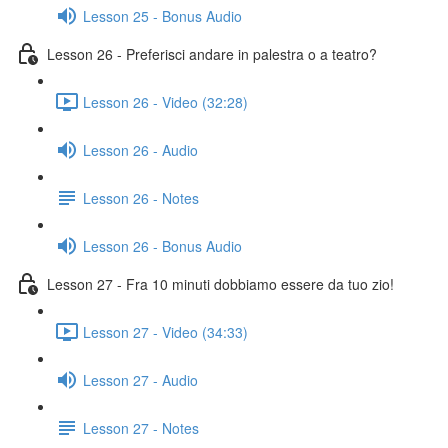
Lesson 25 - Bonus Audio
Lesson 26 - Preferisci andare in palestra o a teatro?
Lesson 26 - Video (32:28)
Lesson 26 - Audio
Lesson 26 - Notes
Lesson 26 - Bonus Audio
Lesson 27 - Fra 10 minuti dobbiamo essere da tuo zio!
Lesson 27 - Video (34:33)
Lesson 27 - Audio
Lesson 27 - Notes