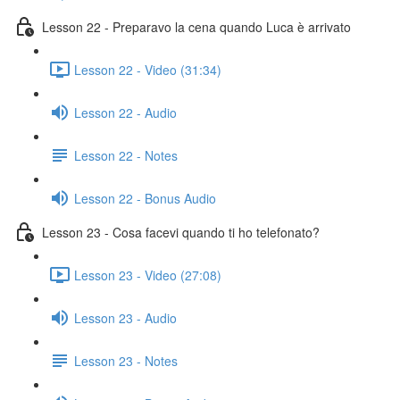
Lesson 22 - Preparavo la cena quando Luca è arrivato
Lesson 22 - Video (31:34)
Lesson 22 - Audio
Lesson 22 - Notes
Lesson 22 - Bonus Audio
Lesson 23 - Cosa facevi quando ti ho telefonato?
Lesson 23 - Video (27:08)
Lesson 23 - Audio
Lesson 23 - Notes