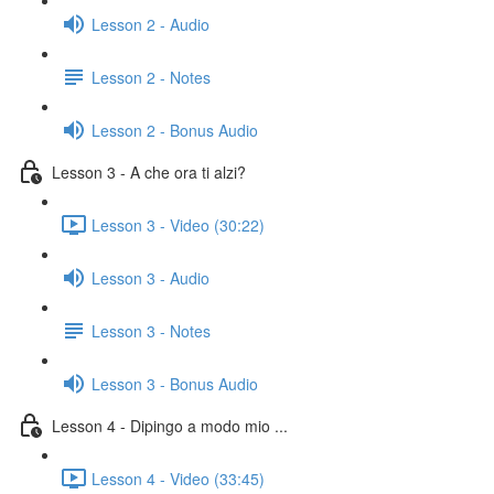
Lesson 2 - Audio
Lesson 2 - Notes
Lesson 2 - Bonus Audio
Lesson 3 - A che ora ti alzi?
Lesson 3 - Video (30:22)
Lesson 3 - Audio
Lesson 3 - Notes
Lesson 3 - Bonus Audio
Lesson 4 - Dipingo a modo mio ...
Lesson 4 - Video (33:45)