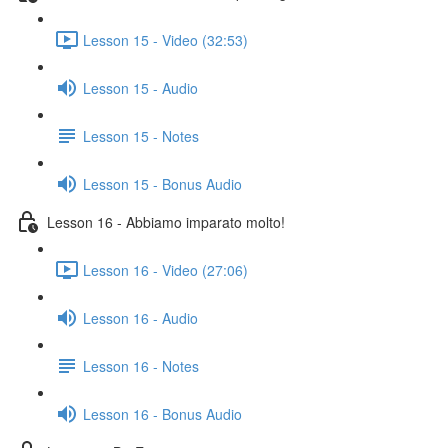
Lesson 15 - Video (32:53)
Lesson 15 - Audio
Lesson 15 - Notes
Lesson 15 - Bonus Audio
Lesson 16 - Abbiamo imparato molto!
Lesson 16 - Video (27:06)
Lesson 16 - Audio
Lesson 16 - Notes
Lesson 16 - Bonus Audio