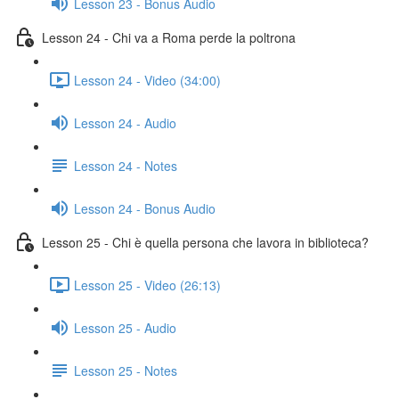
Lesson 23 - Bonus Audio
Lesson 24 - Chi va a Roma perde la poltrona
Lesson 24 - Video (34:00)
Lesson 24 - Audio
Lesson 24 - Notes
Lesson 24 - Bonus Audio
Lesson 25 - Chi è quella persona che lavora in biblioteca?
Lesson 25 - Video (26:13)
Lesson 25 - Audio
Lesson 25 - Notes