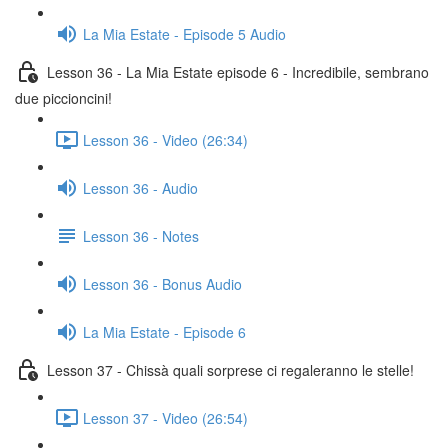
La Mia Estate - Episode 5 Audio
Lesson 36 - La Mia Estate episode 6 - Incredibile, sembrano
due piccioncini!
Lesson 36 - Video (26:34)
Lesson 36 - Audio
Lesson 36 - Notes
Lesson 36 - Bonus Audio
La Mia Estate - Episode 6
Lesson 37 - Chissà quali sorprese ci regaleranno le stelle!
Lesson 37 - Video (26:54)