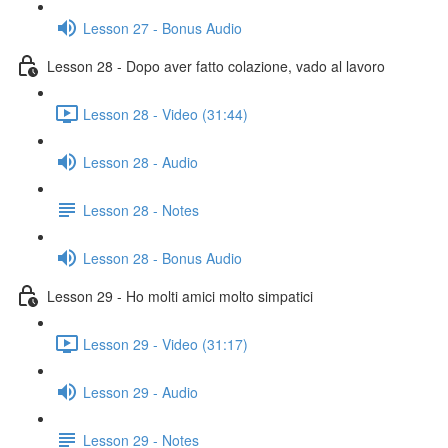
Lesson 27 - Bonus Audio
Lesson 28 - Dopo aver fatto colazione, vado al lavoro
Lesson 28 - Video (31:44)
Lesson 28 - Audio
Lesson 28 - Notes
Lesson 28 - Bonus Audio
Lesson 29 - Ho molti amici molto simpatici
Lesson 29 - Video (31:17)
Lesson 29 - Audio
Lesson 29 - Notes