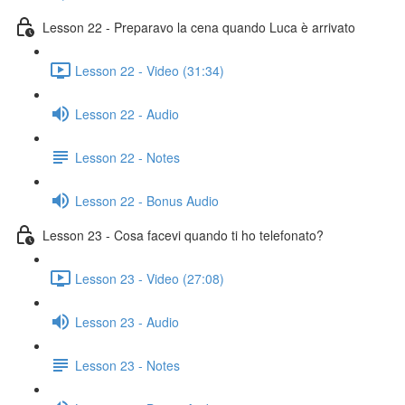
Lesson 22 - Preparavo la cena quando Luca è arrivato
Lesson 22 - Video (31:34)
Lesson 22 - Audio
Lesson 22 - Notes
Lesson 22 - Bonus Audio
Lesson 23 - Cosa facevi quando ti ho telefonato?
Lesson 23 - Video (27:08)
Lesson 23 - Audio
Lesson 23 - Notes