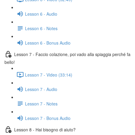
Lesson 6 - Audio
Lesson 6 - Notes
Lesson 6 - Bonus Audio
Lesson 7 - Faccio colazione, poi vado alla spiaggia perché fa
bello!
Lesson 7 - Video (33:14)
Lesson 7 - Audio
Lesson 7 - Notes
Lesson 7 - Bonus Audio
Lesson 8 - Hai bisogno di aiuto?