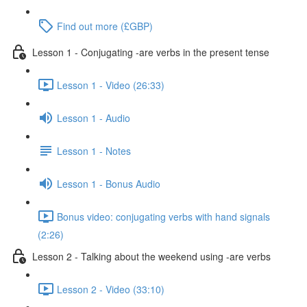
Find out more (£GBP)
Lesson 1 - Conjugating -are verbs in the present tense
Lesson 1 - Video (26:33)
Lesson 1 - Audio
Lesson 1 - Notes
Lesson 1 - Bonus Audio
Bonus video: conjugating verbs with hand signals
(2:26)
Lesson 2 - Talking about the weekend using -are verbs
Lesson 2 - Video (33:10)