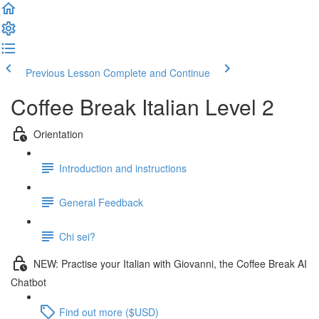
Previous Lesson
Complete and Continue
Coffee Break Italian Level 2
Orientation
Introduction and instructions
General Feedback
Chi sei?
NEW: Practise your Italian with Giovanni, the Coffee Break AI
Chatbot
Find out more ($USD)