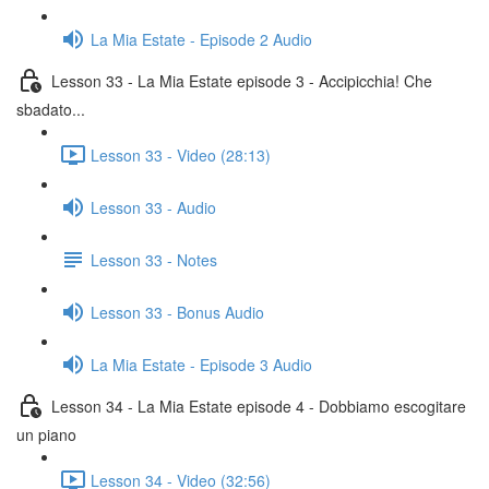
La Mia Estate - Episode 2 Audio
Lesson 33 - La Mia Estate episode 3 - Accipicchia! Che
sbadato...
Lesson 33 - Video (28:13)
Lesson 33 - Audio
Lesson 33 - Notes
Lesson 33 - Bonus Audio
La Mia Estate - Episode 3 Audio
Lesson 34 - La Mia Estate episode 4 - Dobbiamo escogitare
un piano
Lesson 34 - Video (32:56)