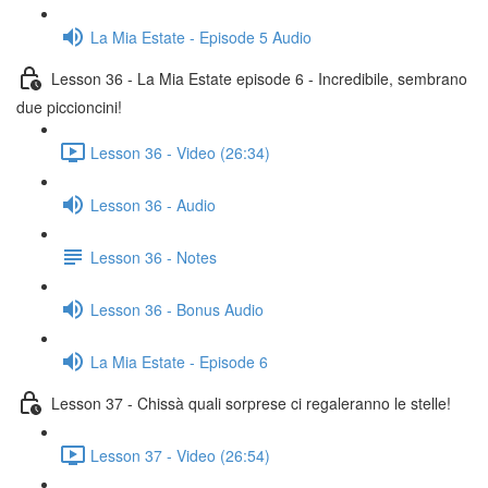
La Mia Estate - Episode 5 Audio
Lesson 36 - La Mia Estate episode 6 - Incredibile, sembrano
due piccioncini!
Lesson 36 - Video (26:34)
Lesson 36 - Audio
Lesson 36 - Notes
Lesson 36 - Bonus Audio
La Mia Estate - Episode 6
Lesson 37 - Chissà quali sorprese ci regaleranno le stelle!
Lesson 37 - Video (26:54)