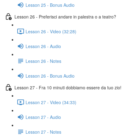
Lesson 25 - Bonus Audio
Lesson 26 - Preferisci andare in palestra o a teatro?
Lesson 26 - Video (32:28)
Lesson 26 - Audio
Lesson 26 - Notes
Lesson 26 - Bonus Audio
Lesson 27 - Fra 10 minuti dobbiamo essere da tuo zio!
Lesson 27 - Video (34:33)
Lesson 27 - Audio
Lesson 27 - Notes