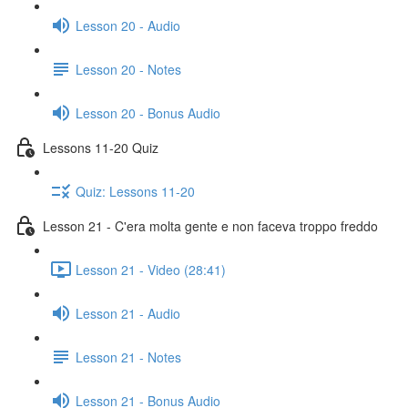
Lesson 20 - Audio
Lesson 20 - Notes
Lesson 20 - Bonus Audio
Lessons 11-20 Quiz
Quiz: Lessons 11-20
Lesson 21 - C'era molta gente e non faceva troppo freddo
Lesson 21 - Video (28:41)
Lesson 21 - Audio
Lesson 21 - Notes
Lesson 21 - Bonus Audio