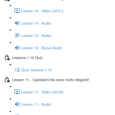
Lesson 10 - Video (25:51)
Lesson 10 - Audio
Lesson 10 - Notes
Lesson 10 - Bonus Audio
Lessons 1-10 Quiz
Quiz: lessons 1-10
Lesson 11 - I pantaloni blu sono molto eleganti!
Lesson 11 - Video (26:26)
Lesson 11 - Audio