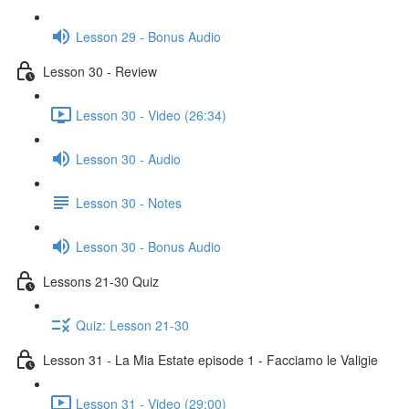
Lesson 29 - Bonus Audio
Lesson 30 - Review
Lesson 30 - Video (26:34)
Lesson 30 - Audio
Lesson 30 - Notes
Lesson 30 - Bonus Audio
Lessons 21-30 Quiz
Quiz: Lesson 21-30
Lesson 31 - La Mia Estate episode 1 - Facciamo le Valigie
Lesson 31 - Video (29:00)