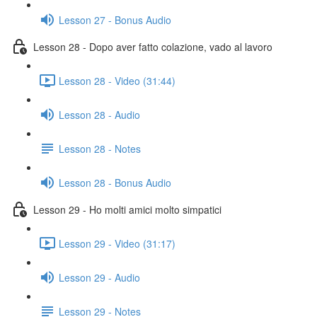
Lesson 27 - Bonus Audio
Lesson 28 - Dopo aver fatto colazione, vado al lavoro
Lesson 28 - Video (31:44)
Lesson 28 - Audio
Lesson 28 - Notes
Lesson 28 - Bonus Audio
Lesson 29 - Ho molti amici molto simpatici
Lesson 29 - Video (31:17)
Lesson 29 - Audio
Lesson 29 - Notes