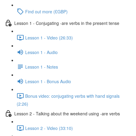
Find out more (£GBP)
Lesson 1 - Conjugating -are verbs in the present tense
Lesson 1 - Video (26:33)
Lesson 1 - Audio
Lesson 1 - Notes
Lesson 1 - Bonus Audio
Bonus video: conjugating verbs with hand signals
(2:26)
Lesson 2 - Talking about the weekend using -are verbs
Lesson 2 - Video (33:10)