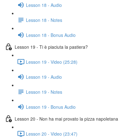
Lesson 18 - Audio
Lesson 18 - Notes
Lesson 18 - Bonus Audio
Lesson 19 - Ti è piaciuta la pastiera?
Lesson 19 - Video (25:28)
Lesson 19 - Audio
Lesson 19 - Notes
Lesson 19 - Bonus Audio
Lesson 20 - Non ha mai provato la pizza napoletana
Lesson 20 - Video (23:47)