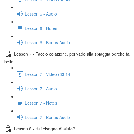
Lesson 6 - Audio
Lesson 6 - Notes
Lesson 6 - Bonus Audio
Lesson 7 - Faccio colazione, poi vado alla spiaggia perché fa
bello!
Lesson 7 - Video (33:14)
Lesson 7 - Audio
Lesson 7 - Notes
Lesson 7 - Bonus Audio
Lesson 8 - Hai bisogno di aiuto?