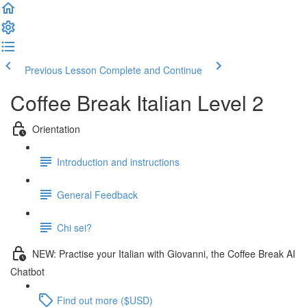
Previous Lesson
Complete and Continue
Coffee Break Italian Level 2
Orientation
Introduction and instructions
General Feedback
Chi sei?
NEW: Practise your Italian with Giovanni, the Coffee Break AI
Chatbot
Find out more ($USD)