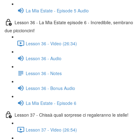
La Mia Estate - Episode 5 Audio
Lesson 36 - La Mia Estate episode 6 - Incredibile, sembrano
due piccioncini!
Lesson 36 - Video (26:34)
Lesson 36 - Audio
Lesson 36 - Notes
Lesson 36 - Bonus Audio
La Mia Estate - Episode 6
Lesson 37 - Chissà quali sorprese ci regaleranno le stelle!
Lesson 37 - Video (26:54)