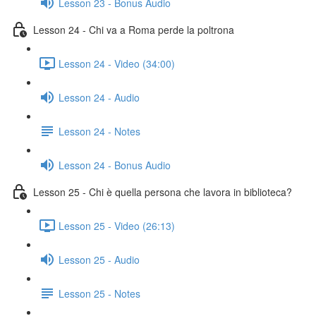
Lesson 23 - Bonus Audio
Lesson 24 - Chi va a Roma perde la poltrona
Lesson 24 - Video (34:00)
Lesson 24 - Audio
Lesson 24 - Notes
Lesson 24 - Bonus Audio
Lesson 25 - Chi è quella persona che lavora in biblioteca?
Lesson 25 - Video (26:13)
Lesson 25 - Audio
Lesson 25 - Notes