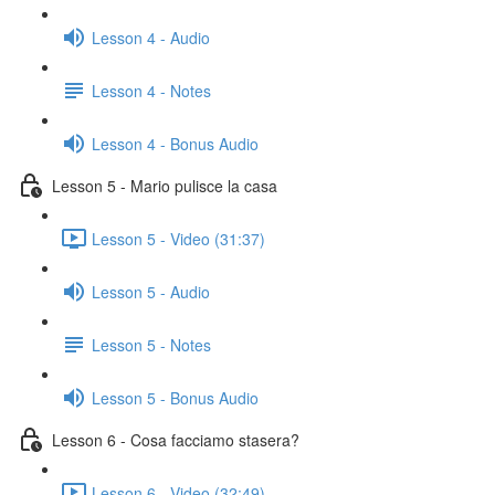
Lesson 4 - Audio
Lesson 4 - Notes
Lesson 4 - Bonus Audio
Lesson 5 - Mario pulisce la casa
Lesson 5 - Video (31:37)
Lesson 5 - Audio
Lesson 5 - Notes
Lesson 5 - Bonus Audio
Lesson 6 - Cosa facciamo stasera?
Lesson 6 - Video (32:49)