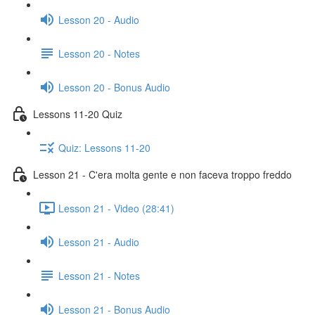
Lesson 20 - Audio
Lesson 20 - Notes
Lesson 20 - Bonus Audio
Lessons 11-20 Quiz
Quiz: Lessons 11-20
Lesson 21 - C'era molta gente e non faceva troppo freddo
Lesson 21 - Video (28:41)
Lesson 21 - Audio
Lesson 21 - Notes
Lesson 21 - Bonus Audio