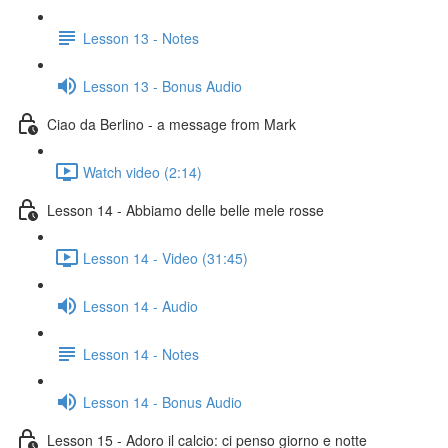
Lesson 13 - Notes
Lesson 13 - Bonus Audio
Ciao da Berlino - a message from Mark
Watch video (2:14)
Lesson 14 - Abbiamo delle belle mele rosse
Lesson 14 - Video (31:45)
Lesson 14 - Audio
Lesson 14 - Notes
Lesson 14 - Bonus Audio
Lesson 15 - Adoro il calcio: ci penso giorno e notte