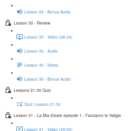
Lesson 29 - Bonus Audio
Lesson 30 - Review
Lesson 30 - Video (26:34)
Lesson 30 - Audio
Lesson 30 - Notes
Lesson 30 - Bonus Audio
Lessons 21-30 Quiz
Quiz: Lesson 21-30
Lesson 31 - La Mia Estate episode 1 - Facciamo le Valigie
Lesson 31 - Video (29:00)