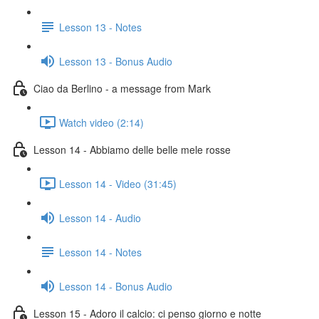
Lesson 13 - Notes
Lesson 13 - Bonus Audio
Ciao da Berlino - a message from Mark
Watch video (2:14)
Lesson 14 - Abbiamo delle belle mele rosse
Lesson 14 - Video (31:45)
Lesson 14 - Audio
Lesson 14 - Notes
Lesson 14 - Bonus Audio
Lesson 15 - Adoro il calcio: ci penso giorno e notte