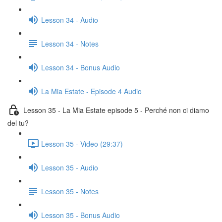
Lesson 34 - Audio
Lesson 34 - Notes
Lesson 34 - Bonus Audio
La Mia Estate - Episode 4 Audio
Lesson 35 - La Mia Estate episode 5 - Perché non ci diamo
del tu?
Lesson 35 - Video (29:37)
Lesson 35 - Audio
Lesson 35 - Notes
Lesson 35 - Bonus Audio