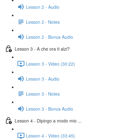
Lesson 2 - Audio
Lesson 2 - Notes
Lesson 2 - Bonus Audio
Lesson 3 - A che ora ti alzi?
Lesson 3 - Video (30:22)
Lesson 3 - Audio
Lesson 3 - Notes
Lesson 3 - Bonus Audio
Lesson 4 - Dipingo a modo mio ...
Lesson 4 - Video (33:45)