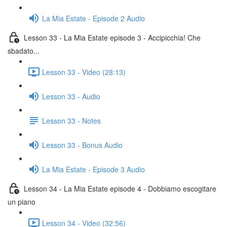
La Mia Estate - Episode 2 Audio
Lesson 33 - La Mia Estate episode 3 - Accipicchia! Che
sbadato...
Lesson 33 - Video (28:13)
Lesson 33 - Audio
Lesson 33 - Notes
Lesson 33 - Bonus Audio
La Mia Estate - Episode 3 Audio
Lesson 34 - La Mia Estate episode 4 - Dobbiamo escogitare
un piano
Lesson 34 - Video (32:56)