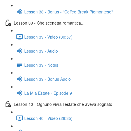
Lesson 38 - Bonus - "Coffee Break Piemontese"
Lesson 39 - Che scenetta romantica...
Lesson 39 - Video (30:57)
Lesson 39 - Audio
Lesson 39 - Notes
Lesson 39 - Bonus Audio
La Mia Estate - Episode 9
Lesson 40 - Ognuno vivrà l'estate che aveva sognato
Lesson 40 - Video (26:35)