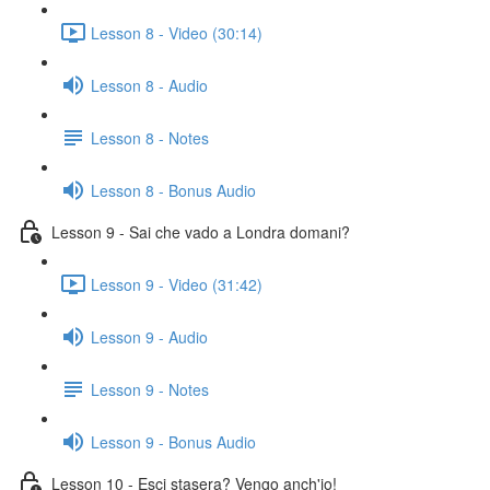
Lesson 8 - Video (30:14)
Lesson 8 - Audio
Lesson 8 - Notes
Lesson 8 - Bonus Audio
Lesson 9 - Sai che vado a Londra domani?
Lesson 9 - Video (31:42)
Lesson 9 - Audio
Lesson 9 - Notes
Lesson 9 - Bonus Audio
Lesson 10 - Esci stasera? Vengo anch'io!