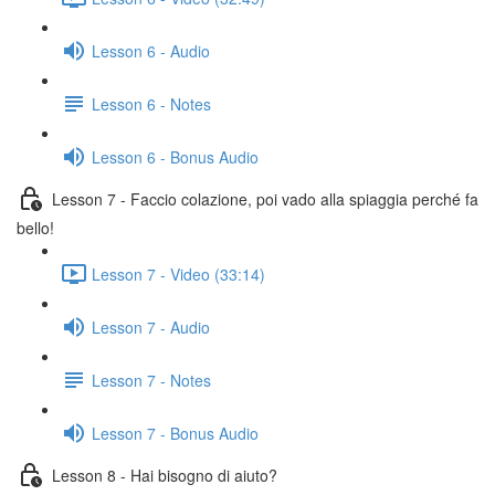
Lesson 6 - Audio
Lesson 6 - Notes
Lesson 6 - Bonus Audio
Lesson 7 - Faccio colazione, poi vado alla spiaggia perché fa
bello!
Lesson 7 - Video (33:14)
Lesson 7 - Audio
Lesson 7 - Notes
Lesson 7 - Bonus Audio
Lesson 8 - Hai bisogno di aiuto?