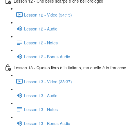
Lesson 12 - Che belle scarpe e che bell'orologio!
Lesson 12 - Video (34:15)
Lesson 12 - Audio
Lesson 12 - Notes
Lesson 12 - Bonus Audio
Lesson 13 - Questo libro è in italiano, ma quello è in francese
Lesson 13 - Video (33:37)
Lesson 13 - Audio
Lesson 13 - Notes
Lesson 13 - Bonus Audio