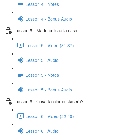
Lesson 4 - Notes
Lesson 4 - Bonus Audio
Lesson 5 - Mario pulisce la casa
Lesson 5 - Video (31:37)
Lesson 5 - Audio
Lesson 5 - Notes
Lesson 5 - Bonus Audio
Lesson 6 - Cosa facciamo stasera?
Lesson 6 - Video (32:49)
Lesson 6 - Audio