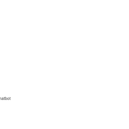
hatbot