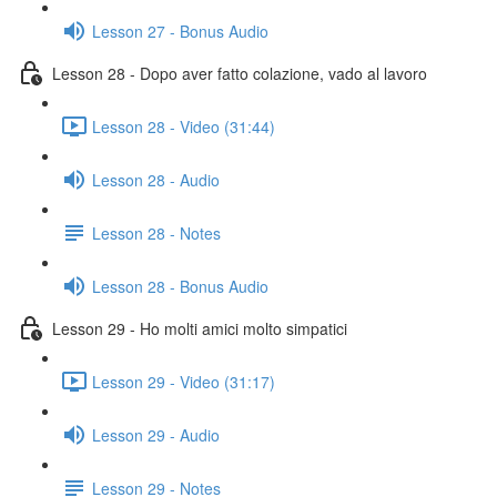
Lesson 27 - Bonus Audio
Lesson 28 - Dopo aver fatto colazione, vado al lavoro
Lesson 28 - Video (31:44)
Lesson 28 - Audio
Lesson 28 - Notes
Lesson 28 - Bonus Audio
Lesson 29 - Ho molti amici molto simpatici
Lesson 29 - Video (31:17)
Lesson 29 - Audio
Lesson 29 - Notes