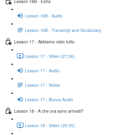
Lesson 16B - Extra
Lesson 16B - Audio
Lesson 16B - Transcript and Vocabulary
Lesson 17 - Abbiamo visto tutto
Lesson 17 - Video (27:36)
Lesson 17 - Audio
Lesson 17 - Notes
Lesson 17 - Bonus Audio
Lesson 18 - A che ora sono arrivati?
Lesson 18 - Video (25:35)