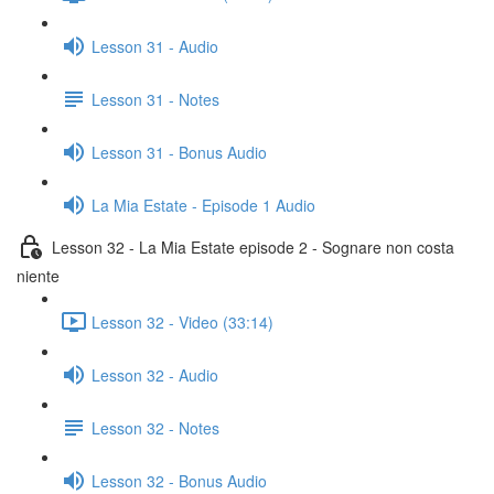
Lesson 31 - Audio
Lesson 31 - Notes
Lesson 31 - Bonus Audio
La Mia Estate - Episode 1 Audio
Lesson 32 - La Mia Estate episode 2 - Sognare non costa
niente
Lesson 32 - Video (33:14)
Lesson 32 - Audio
Lesson 32 - Notes
Lesson 32 - Bonus Audio