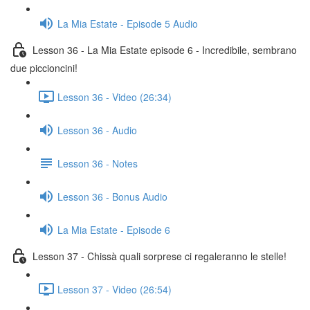
La Mia Estate - Episode 5 Audio
Lesson 36 - La Mia Estate episode 6 - Incredibile, sembrano
due piccioncini!
Lesson 36 - Video (26:34)
Lesson 36 - Audio
Lesson 36 - Notes
Lesson 36 - Bonus Audio
La Mia Estate - Episode 6
Lesson 37 - Chissà quali sorprese ci regaleranno le stelle!
Lesson 37 - Video (26:54)