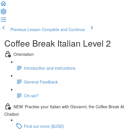
Previous Lesson
Complete and Continue
Coffee Break Italian Level 2
Orientation
Introduction and instructions
General Feedback
Chi sei?
NEW: Practise your Italian with Giovanni, the Coffee Break AI
Chatbot
Find out more ($USD)