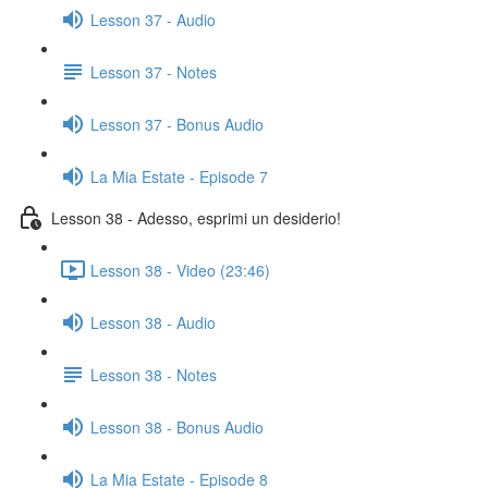
Lesson 37 - Audio
Lesson 37 - Notes
Lesson 37 - Bonus Audio
La Mia Estate - Episode 7
Lesson 38 - Adesso, esprimi un desiderio!
Lesson 38 - Video (23:46)
Lesson 38 - Audio
Lesson 38 - Notes
Lesson 38 - Bonus Audio
La Mia Estate - Episode 8