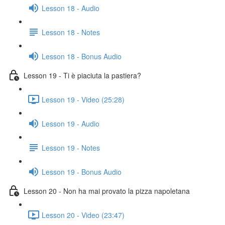
Lesson 18 - Audio
Lesson 18 - Notes
Lesson 18 - Bonus Audio
Lesson 19 - Ti è piaciuta la pastiera?
Lesson 19 - Video (25:28)
Lesson 19 - Audio
Lesson 19 - Notes
Lesson 19 - Bonus Audio
Lesson 20 - Non ha mai provato la pizza napoletana
Lesson 20 - Video (23:47)