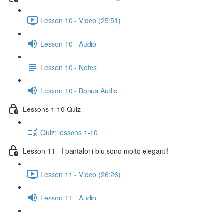
Lesson 10 - Video (25:51)
Lesson 10 - Audio
Lesson 10 - Notes
Lesson 10 - Bonus Audio
Lessons 1-10 Quiz
Quiz: lessons 1-10
Lesson 11 - I pantaloni blu sono molto eleganti!
Lesson 11 - Video (26:26)
Lesson 11 - Audio