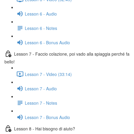
Lesson 6 - Audio
Lesson 6 - Notes
Lesson 6 - Bonus Audio
Lesson 7 - Faccio colazione, poi vado alla spiaggia perché fa
bello!
Lesson 7 - Video (33:14)
Lesson 7 - Audio
Lesson 7 - Notes
Lesson 7 - Bonus Audio
Lesson 8 - Hai bisogno di aiuto?