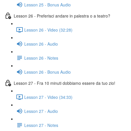
Lesson 25 - Bonus Audio
Lesson 26 - Preferisci andare in palestra o a teatro?
Lesson 26 - Video (32:28)
Lesson 26 - Audio
Lesson 26 - Notes
Lesson 26 - Bonus Audio
Lesson 27 - Fra 10 minuti dobbiamo essere da tuo zio!
Lesson 27 - Video (34:33)
Lesson 27 - Audio
Lesson 27 - Notes