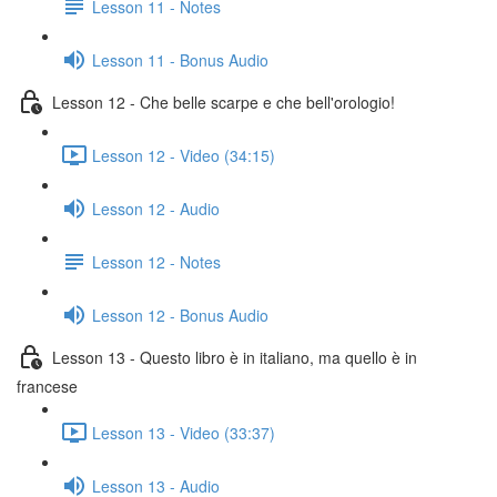
Lesson 11 - Notes
Lesson 11 - Bonus Audio
Lesson 12 - Che belle scarpe e che bell'orologio!
Lesson 12 - Video (34:15)
Lesson 12 - Audio
Lesson 12 - Notes
Lesson 12 - Bonus Audio
Lesson 13 - Questo libro è in italiano, ma quello è in
francese
Lesson 13 - Video (33:37)
Lesson 13 - Audio