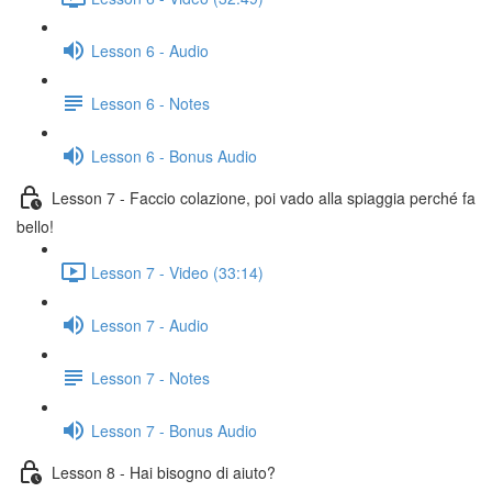
Lesson 6 - Audio
Lesson 6 - Notes
Lesson 6 - Bonus Audio
Lesson 7 - Faccio colazione, poi vado alla spiaggia perché fa
bello!
Lesson 7 - Video (33:14)
Lesson 7 - Audio
Lesson 7 - Notes
Lesson 7 - Bonus Audio
Lesson 8 - Hai bisogno di aiuto?