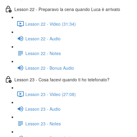
Lesson 22 - Preparavo la cena quando Luca è arrivato
Lesson 22 - Video (31:34)
Lesson 22 - Audio
Lesson 22 - Notes
Lesson 22 - Bonus Audio
Lesson 23 - Cosa facevi quando ti ho telefonato?
Lesson 23 - Video (27:08)
Lesson 23 - Audio
Lesson 23 - Notes