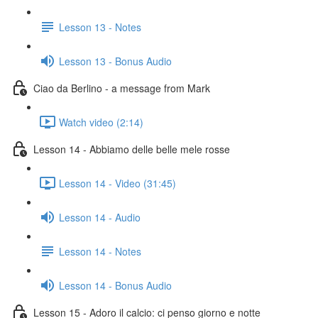
Lesson 13 - Notes
Lesson 13 - Bonus Audio
Ciao da Berlino - a message from Mark
Watch video (2:14)
Lesson 14 - Abbiamo delle belle mele rosse
Lesson 14 - Video (31:45)
Lesson 14 - Audio
Lesson 14 - Notes
Lesson 14 - Bonus Audio
Lesson 15 - Adoro il calcio: ci penso giorno e notte