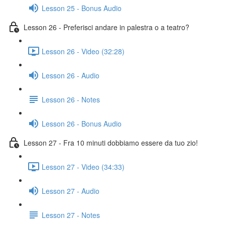
Lesson 25 - Bonus Audio
Lesson 26 - Preferisci andare in palestra o a teatro?
Lesson 26 - Video (32:28)
Lesson 26 - Audio
Lesson 26 - Notes
Lesson 26 - Bonus Audio
Lesson 27 - Fra 10 minuti dobbiamo essere da tuo zio!
Lesson 27 - Video (34:33)
Lesson 27 - Audio
Lesson 27 - Notes