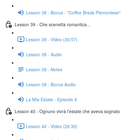
Lesson 38 - Bonus - "Coffee Break Piemontese"
Lesson 39 - Che scenetta romantica...
Lesson 39 - Video (30:57)
Lesson 39 - Audio
Lesson 39 - Notes
Lesson 39 - Bonus Audio
La Mia Estate - Episode 9
Lesson 40 - Ognuno vivrà l'estate che aveva sognato
Lesson 40 - Video (26:35)