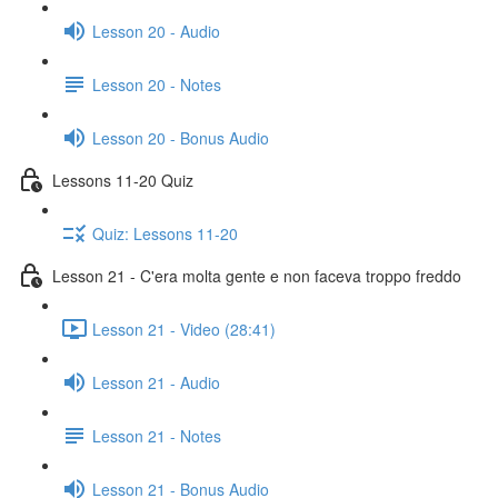
Lesson 20 - Audio
Lesson 20 - Notes
Lesson 20 - Bonus Audio
Lessons 11-20 Quiz
Quiz: Lessons 11-20
Lesson 21 - C'era molta gente e non faceva troppo freddo
Lesson 21 - Video (28:41)
Lesson 21 - Audio
Lesson 21 - Notes
Lesson 21 - Bonus Audio