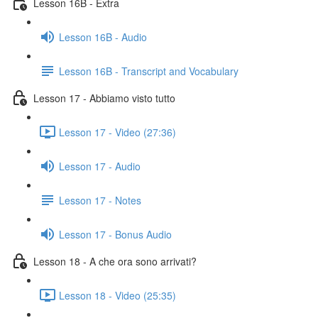
Lesson 16B - Extra
Lesson 16B - Audio
Lesson 16B - Transcript and Vocabulary
Lesson 17 - Abbiamo visto tutto
Lesson 17 - Video (27:36)
Lesson 17 - Audio
Lesson 17 - Notes
Lesson 17 - Bonus Audio
Lesson 18 - A che ora sono arrivati?
Lesson 18 - Video (25:35)