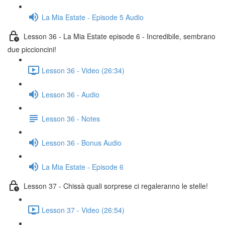
La Mia Estate - Episode 5 Audio
Lesson 36 - La Mia Estate episode 6 - Incredibile, sembrano
due piccioncini!
Lesson 36 - Video (26:34)
Lesson 36 - Audio
Lesson 36 - Notes
Lesson 36 - Bonus Audio
La Mia Estate - Episode 6
Lesson 37 - Chissà quali sorprese ci regaleranno le stelle!
Lesson 37 - Video (26:54)