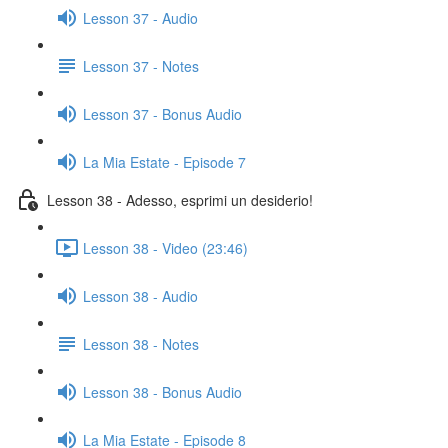
Lesson 37 - Audio
Lesson 37 - Notes
Lesson 37 - Bonus Audio
La Mia Estate - Episode 7
Lesson 38 - Adesso, esprimi un desiderio!
Lesson 38 - Video (23:46)
Lesson 38 - Audio
Lesson 38 - Notes
Lesson 38 - Bonus Audio
La Mia Estate - Episode 8