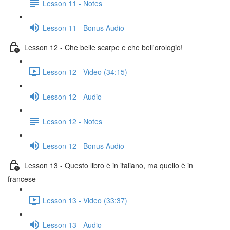
Lesson 11 - Notes
Lesson 11 - Bonus Audio
Lesson 12 - Che belle scarpe e che bell'orologio!
Lesson 12 - Video (34:15)
Lesson 12 - Audio
Lesson 12 - Notes
Lesson 12 - Bonus Audio
Lesson 13 - Questo libro è in italiano, ma quello è in
francese
Lesson 13 - Video (33:37)
Lesson 13 - Audio