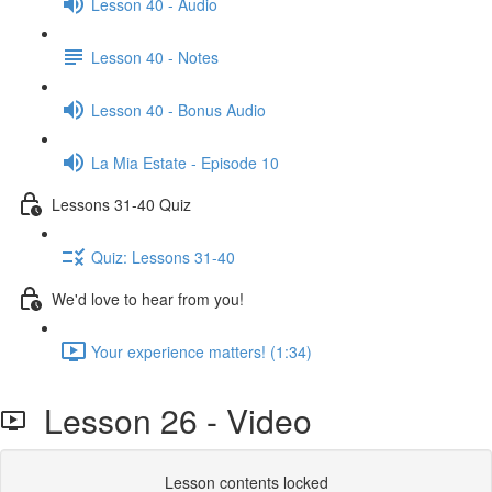
Lesson 40 - Audio
Lesson 40 - Notes
Lesson 40 - Bonus Audio
La Mia Estate - Episode 10
Lessons 31-40 Quiz
Quiz: Lessons 31-40
We'd love to hear from you!
Your experience matters! (1:34)
Lesson 26 - Video
Lesson contents locked