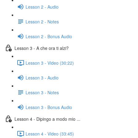
Lesson 2 - Audio
Lesson 2 - Notes
Lesson 2 - Bonus Audio
Lesson 3 - A che ora ti alzi?
Lesson 3 - Video (30:22)
Lesson 3 - Audio
Lesson 3 - Notes
Lesson 3 - Bonus Audio
Lesson 4 - Dipingo a modo mio ...
Lesson 4 - Video (33:45)