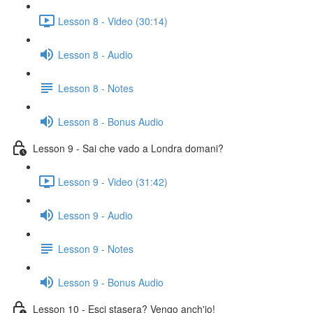
Lesson 8 - Video (30:14)
Lesson 8 - Audio
Lesson 8 - Notes
Lesson 8 - Bonus Audio
Lesson 9 - Sai che vado a Londra domani?
Lesson 9 - Video (31:42)
Lesson 9 - Audio
Lesson 9 - Notes
Lesson 9 - Bonus Audio
Lesson 10 - Esci stasera? Vengo anch'io!