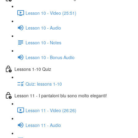
Lesson 10 - Video (25:51)
Lesson 10 - Audio
Lesson 10 - Notes
Lesson 10 - Bonus Audio
Lessons 1-10 Quiz
Quiz: lessons 1-10
Lesson 11 - I pantaloni blu sono molto eleganti!
Lesson 11 - Video (26:26)
Lesson 11 - Audio