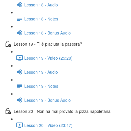
Lesson 18 - Audio
Lesson 18 - Notes
Lesson 18 - Bonus Audio
Lesson 19 - Ti è piaciuta la pastiera?
Lesson 19 - Video (25:28)
Lesson 19 - Audio
Lesson 19 - Notes
Lesson 19 - Bonus Audio
Lesson 20 - Non ha mai provato la pizza napoletana
Lesson 20 - Video (23:47)