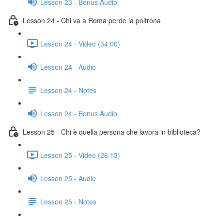
Lesson 23 - Bonus Audio
Lesson 24 - Chi va a Roma perde la poltrona
Lesson 24 - Video (34:00)
Lesson 24 - Audio
Lesson 24 - Notes
Lesson 24 - Bonus Audio
Lesson 25 - Chi è quella persona che lavora in biblioteca?
Lesson 25 - Video (26:13)
Lesson 25 - Audio
Lesson 25 - Notes