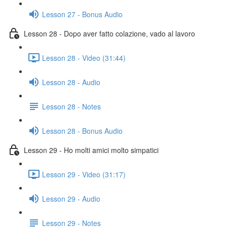
Lesson 27 - Bonus Audio
Lesson 28 - Dopo aver fatto colazione, vado al lavoro
Lesson 28 - Video (31:44)
Lesson 28 - Audio
Lesson 28 - Notes
Lesson 28 - Bonus Audio
Lesson 29 - Ho molti amici molto simpatici
Lesson 29 - Video (31:17)
Lesson 29 - Audio
Lesson 29 - Notes