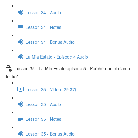
Lesson 34 - Audio
Lesson 34 - Notes
Lesson 34 - Bonus Audio
La Mia Estate - Episode 4 Audio
Lesson 35 - La Mia Estate episode 5 - Perché non ci diamo
del tu?
Lesson 35 - Video (29:37)
Lesson 35 - Audio
Lesson 35 - Notes
Lesson 35 - Bonus Audio