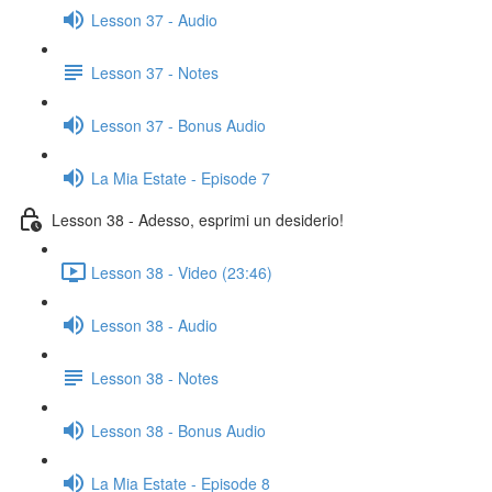
Lesson 37 - Audio
Lesson 37 - Notes
Lesson 37 - Bonus Audio
La Mia Estate - Episode 7
Lesson 38 - Adesso, esprimi un desiderio!
Lesson 38 - Video (23:46)
Lesson 38 - Audio
Lesson 38 - Notes
Lesson 38 - Bonus Audio
La Mia Estate - Episode 8