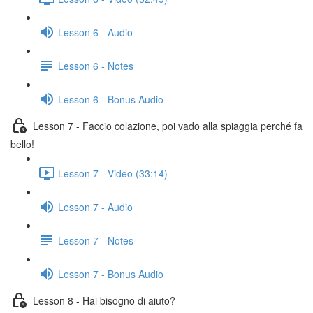
Lesson 6 - Audio
Lesson 6 - Notes
Lesson 6 - Bonus Audio
Lesson 7 - Faccio colazione, poi vado alla spiaggia perché fa
bello!
Lesson 7 - Video (33:14)
Lesson 7 - Audio
Lesson 7 - Notes
Lesson 7 - Bonus Audio
Lesson 8 - Hai bisogno di aiuto?