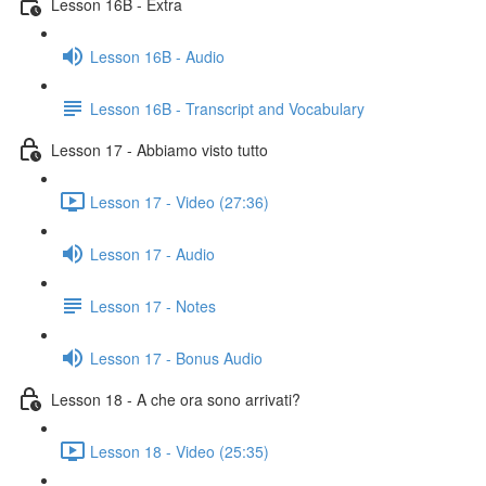
Lesson 16B - Extra
Lesson 16B - Audio
Lesson 16B - Transcript and Vocabulary
Lesson 17 - Abbiamo visto tutto
Lesson 17 - Video (27:36)
Lesson 17 - Audio
Lesson 17 - Notes
Lesson 17 - Bonus Audio
Lesson 18 - A che ora sono arrivati?
Lesson 18 - Video (25:35)