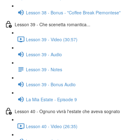
Lesson 38 - Bonus - "Coffee Break Piemontese"
Lesson 39 - Che scenetta romantica...
Lesson 39 - Video (30:57)
Lesson 39 - Audio
Lesson 39 - Notes
Lesson 39 - Bonus Audio
La Mia Estate - Episode 9
Lesson 40 - Ognuno vivrà l'estate che aveva sognato
Lesson 40 - Video (26:35)