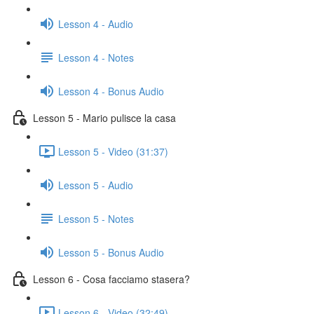
Lesson 4 - Audio
Lesson 4 - Notes
Lesson 4 - Bonus Audio
Lesson 5 - Mario pulisce la casa
Lesson 5 - Video (31:37)
Lesson 5 - Audio
Lesson 5 - Notes
Lesson 5 - Bonus Audio
Lesson 6 - Cosa facciamo stasera?
Lesson 6 - Video (32:49)