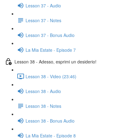
Lesson 37 - Audio
Lesson 37 - Notes
Lesson 37 - Bonus Audio
La Mia Estate - Episode 7
Lesson 38 - Adesso, esprimi un desiderio!
Lesson 38 - Video (23:46)
Lesson 38 - Audio
Lesson 38 - Notes
Lesson 38 - Bonus Audio
La Mia Estate - Episode 8