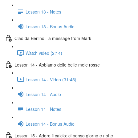
Lesson 13 - Notes
Lesson 13 - Bonus Audio
Ciao da Berlino - a message from Mark
Watch video (2:14)
Lesson 14 - Abbiamo delle belle mele rosse
Lesson 14 - Video (31:45)
Lesson 14 - Audio
Lesson 14 - Notes
Lesson 14 - Bonus Audio
Lesson 15 - Adoro il calcio: ci penso giorno e notte