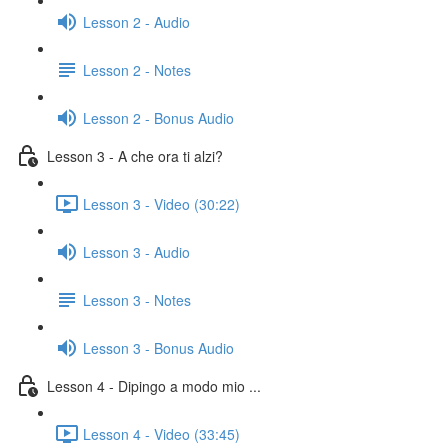
Lesson 2 - Audio
Lesson 2 - Notes
Lesson 2 - Bonus Audio
Lesson 3 - A che ora ti alzi?
Lesson 3 - Video (30:22)
Lesson 3 - Audio
Lesson 3 - Notes
Lesson 3 - Bonus Audio
Lesson 4 - Dipingo a modo mio ...
Lesson 4 - Video (33:45)