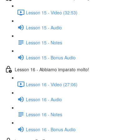
Lesson 15 - Video (32:53)
Lesson 15 - Audio
Lesson 15 - Notes
Lesson 15 - Bonus Audio
Lesson 16 - Abbiamo imparato molto!
Lesson 16 - Video (27:06)
Lesson 16 - Audio
Lesson 16 - Notes
Lesson 16 - Bonus Audio