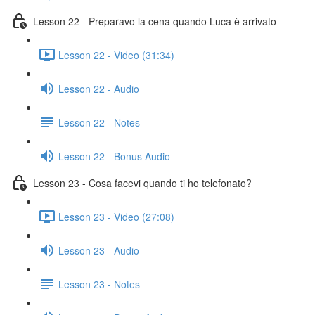
Lesson 22 - Preparavo la cena quando Luca è arrivato
Lesson 22 - Video (31:34)
Lesson 22 - Audio
Lesson 22 - Notes
Lesson 22 - Bonus Audio
Lesson 23 - Cosa facevi quando ti ho telefonato?
Lesson 23 - Video (27:08)
Lesson 23 - Audio
Lesson 23 - Notes