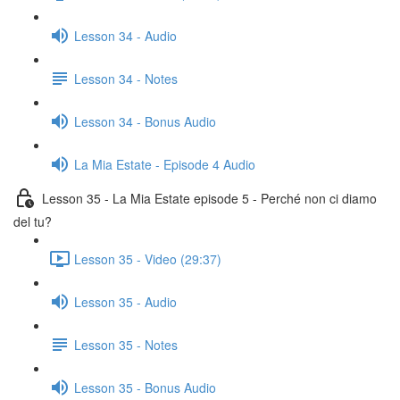
Lesson 34 - Audio
Lesson 34 - Notes
Lesson 34 - Bonus Audio
La Mia Estate - Episode 4 Audio
Lesson 35 - La Mia Estate episode 5 - Perché non ci diamo
del tu?
Lesson 35 - Video (29:37)
Lesson 35 - Audio
Lesson 35 - Notes
Lesson 35 - Bonus Audio