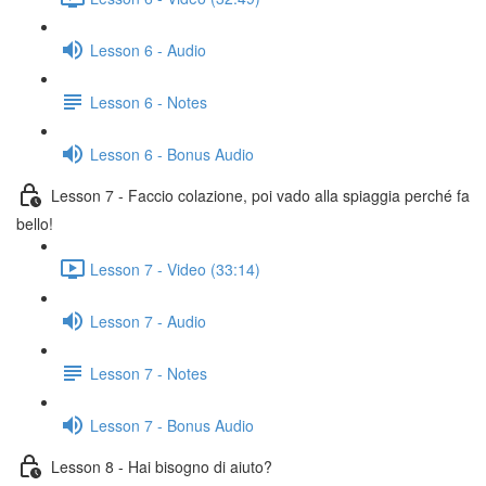
Lesson 6 - Audio
Lesson 6 - Notes
Lesson 6 - Bonus Audio
Lesson 7 - Faccio colazione, poi vado alla spiaggia perché fa
bello!
Lesson 7 - Video (33:14)
Lesson 7 - Audio
Lesson 7 - Notes
Lesson 7 - Bonus Audio
Lesson 8 - Hai bisogno di aiuto?