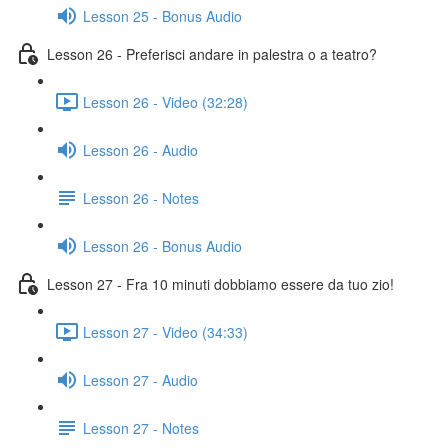
Lesson 25 - Bonus Audio
Lesson 26 - Preferisci andare in palestra o a teatro?
Lesson 26 - Video (32:28)
Lesson 26 - Audio
Lesson 26 - Notes
Lesson 26 - Bonus Audio
Lesson 27 - Fra 10 minuti dobbiamo essere da tuo zio!
Lesson 27 - Video (34:33)
Lesson 27 - Audio
Lesson 27 - Notes