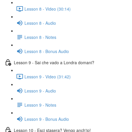
Lesson 8 - Video (30:14)
Lesson 8 - Audio
Lesson 8 - Notes
Lesson 8 - Bonus Audio
Lesson 9 - Sai che vado a Londra domani?
Lesson 9 - Video (31:42)
Lesson 9 - Audio
Lesson 9 - Notes
Lesson 9 - Bonus Audio
Lesson 10 - Esci stasera? Vengo anch'io!