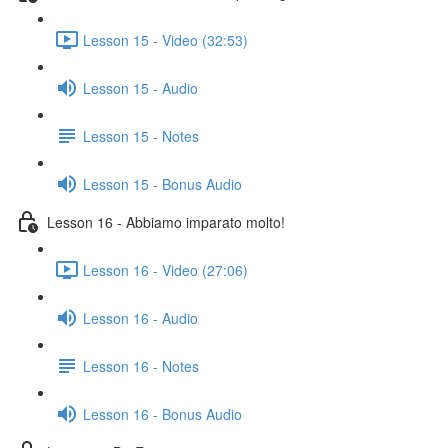
Lesson 15 - Video (32:53)
Lesson 15 - Audio
Lesson 15 - Notes
Lesson 15 - Bonus Audio
Lesson 16 - Abbiamo imparato molto!
Lesson 16 - Video (27:06)
Lesson 16 - Audio
Lesson 16 - Notes
Lesson 16 - Bonus Audio