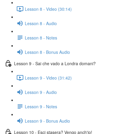
Lesson 8 - Video (30:14)
Lesson 8 - Audio
Lesson 8 - Notes
Lesson 8 - Bonus Audio
Lesson 9 - Sai che vado a Londra domani?
Lesson 9 - Video (31:42)
Lesson 9 - Audio
Lesson 9 - Notes
Lesson 9 - Bonus Audio
Lesson 10 - Esci stasera? Vengo anch'io!