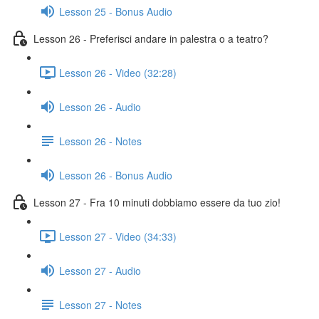
Lesson 25 - Bonus Audio
Lesson 26 - Preferisci andare in palestra o a teatro?
Lesson 26 - Video (32:28)
Lesson 26 - Audio
Lesson 26 - Notes
Lesson 26 - Bonus Audio
Lesson 27 - Fra 10 minuti dobbiamo essere da tuo zio!
Lesson 27 - Video (34:33)
Lesson 27 - Audio
Lesson 27 - Notes