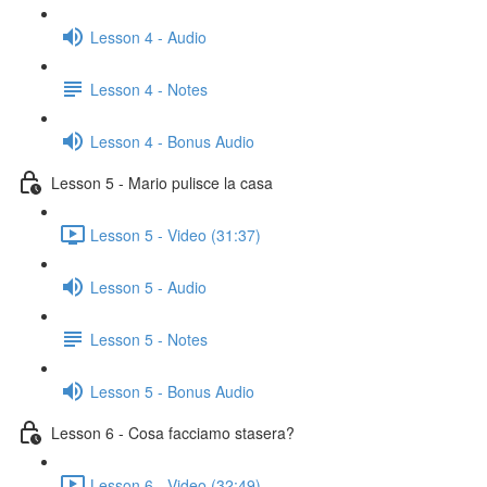
Lesson 4 - Audio
Lesson 4 - Notes
Lesson 4 - Bonus Audio
Lesson 5 - Mario pulisce la casa
Lesson 5 - Video (31:37)
Lesson 5 - Audio
Lesson 5 - Notes
Lesson 5 - Bonus Audio
Lesson 6 - Cosa facciamo stasera?
Lesson 6 - Video (32:49)