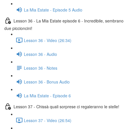
La Mia Estate - Episode 5 Audio
Lesson 36 - La Mia Estate episode 6 - Incredibile, sembrano
due piccioncini!
Lesson 36 - Video (26:34)
Lesson 36 - Audio
Lesson 36 - Notes
Lesson 36 - Bonus Audio
La Mia Estate - Episode 6
Lesson 37 - Chissà quali sorprese ci regaleranno le stelle!
Lesson 37 - Video (26:54)