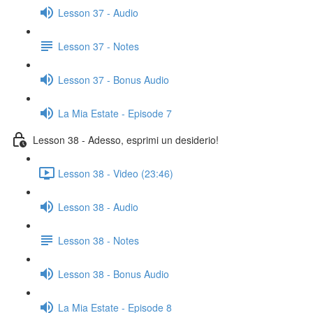
Lesson 37 - Audio
Lesson 37 - Notes
Lesson 37 - Bonus Audio
La Mia Estate - Episode 7
Lesson 38 - Adesso, esprimi un desiderio!
Lesson 38 - Video (23:46)
Lesson 38 - Audio
Lesson 38 - Notes
Lesson 38 - Bonus Audio
La Mia Estate - Episode 8