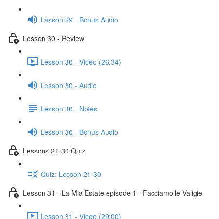
Lesson 29 - Bonus Audio
Lesson 30 - Review
Lesson 30 - Video (26:34)
Lesson 30 - Audio
Lesson 30 - Notes
Lesson 30 - Bonus Audio
Lessons 21-30 Quiz
Quiz: Lesson 21-30
Lesson 31 - La Mia Estate episode 1 - Facciamo le Valigie
Lesson 31 - Video (29:00)