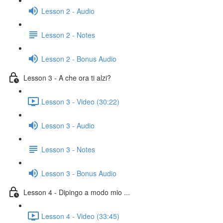
Lesson 2 - Audio
Lesson 2 - Notes
Lesson 2 - Bonus Audio
Lesson 3 - A che ora ti alzi?
Lesson 3 - Video (30:22)
Lesson 3 - Audio
Lesson 3 - Notes
Lesson 3 - Bonus Audio
Lesson 4 - Dipingo a modo mio ...
Lesson 4 - Video (33:45)