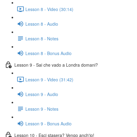
Lesson 8 - Video (30:14)
Lesson 8 - Audio
Lesson 8 - Notes
Lesson 8 - Bonus Audio
Lesson 9 - Sai che vado a Londra domani?
Lesson 9 - Video (31:42)
Lesson 9 - Audio
Lesson 9 - Notes
Lesson 9 - Bonus Audio
Lesson 10 - Esci stasera? Vengo anch'io!