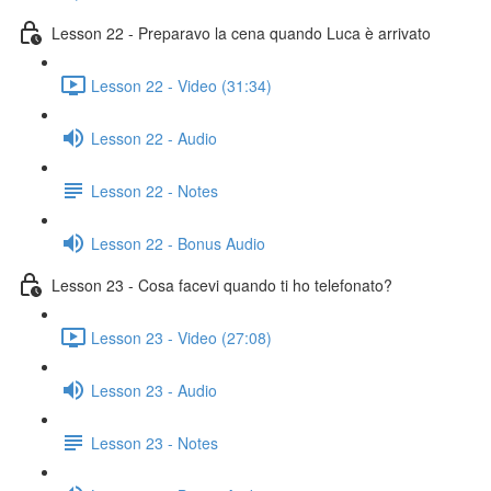
Lesson 22 - Preparavo la cena quando Luca è arrivato
Lesson 22 - Video (31:34)
Lesson 22 - Audio
Lesson 22 - Notes
Lesson 22 - Bonus Audio
Lesson 23 - Cosa facevi quando ti ho telefonato?
Lesson 23 - Video (27:08)
Lesson 23 - Audio
Lesson 23 - Notes