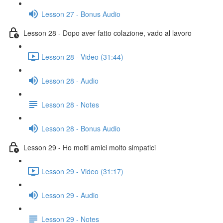
Lesson 27 - Bonus Audio
Lesson 28 - Dopo aver fatto colazione, vado al lavoro
Lesson 28 - Video (31:44)
Lesson 28 - Audio
Lesson 28 - Notes
Lesson 28 - Bonus Audio
Lesson 29 - Ho molti amici molto simpatici
Lesson 29 - Video (31:17)
Lesson 29 - Audio
Lesson 29 - Notes