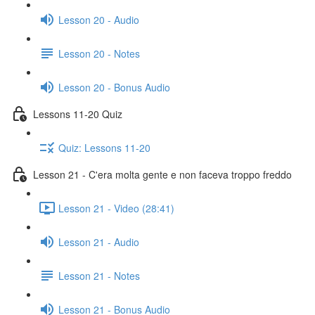
Lesson 20 - Audio
Lesson 20 - Notes
Lesson 20 - Bonus Audio
Lessons 11-20 Quiz
Quiz: Lessons 11-20
Lesson 21 - C'era molta gente e non faceva troppo freddo
Lesson 21 - Video (28:41)
Lesson 21 - Audio
Lesson 21 - Notes
Lesson 21 - Bonus Audio