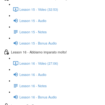
Lesson 15 - Video (32:53)
Lesson 15 - Audio
Lesson 15 - Notes
Lesson 15 - Bonus Audio
Lesson 16 - Abbiamo imparato molto!
Lesson 16 - Video (27:06)
Lesson 16 - Audio
Lesson 16 - Notes
Lesson 16 - Bonus Audio