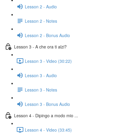
Lesson 2 - Audio
Lesson 2 - Notes
Lesson 2 - Bonus Audio
Lesson 3 - A che ora ti alzi?
Lesson 3 - Video (30:22)
Lesson 3 - Audio
Lesson 3 - Notes
Lesson 3 - Bonus Audio
Lesson 4 - Dipingo a modo mio ...
Lesson 4 - Video (33:45)