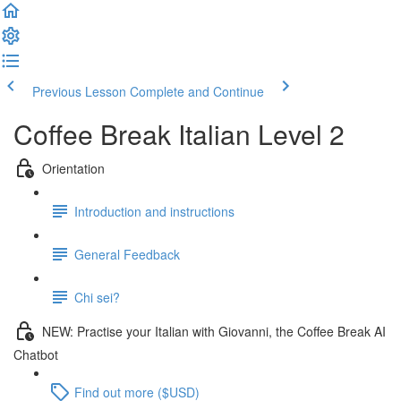
Previous Lesson
Complete and Continue
Coffee Break Italian Level 2
Orientation
Introduction and instructions
General Feedback
Chi sei?
NEW: Practise your Italian with Giovanni, the Coffee Break AI
Chatbot
Find out more ($USD)