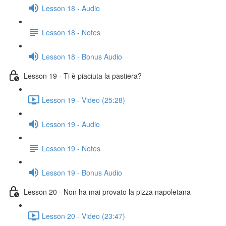
Lesson 18 - Audio
Lesson 18 - Notes
Lesson 18 - Bonus Audio
Lesson 19 - Ti è piaciuta la pastiera?
Lesson 19 - Video (25:28)
Lesson 19 - Audio
Lesson 19 - Notes
Lesson 19 - Bonus Audio
Lesson 20 - Non ha mai provato la pizza napoletana
Lesson 20 - Video (23:47)