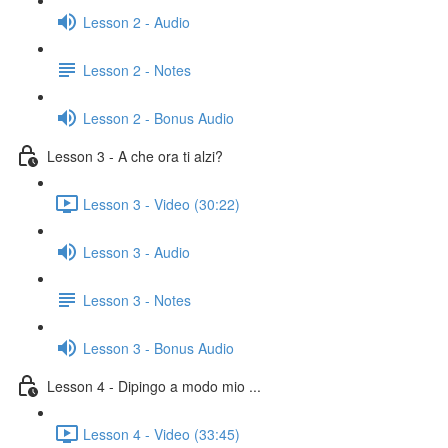
Lesson 2 - Audio
Lesson 2 - Notes
Lesson 2 - Bonus Audio
Lesson 3 - A che ora ti alzi?
Lesson 3 - Video (30:22)
Lesson 3 - Audio
Lesson 3 - Notes
Lesson 3 - Bonus Audio
Lesson 4 - Dipingo a modo mio ...
Lesson 4 - Video (33:45)