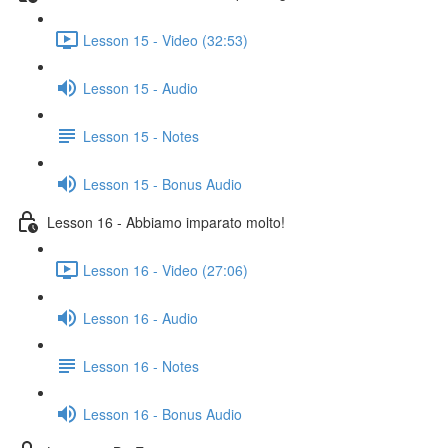
Lesson 15 - Video (32:53)
Lesson 15 - Audio
Lesson 15 - Notes
Lesson 15 - Bonus Audio
Lesson 16 - Abbiamo imparato molto!
Lesson 16 - Video (27:06)
Lesson 16 - Audio
Lesson 16 - Notes
Lesson 16 - Bonus Audio