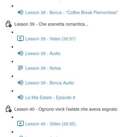
Lesson 38 - Bonus - "Coffee Break Piemontese"
Lesson 39 - Che scenetta romantica...
Lesson 39 - Video (30:57)
Lesson 39 - Audio
Lesson 39 - Notes
Lesson 39 - Bonus Audio
La Mia Estate - Episode 9
Lesson 40 - Ognuno vivrà l'estate che aveva sognato
Lesson 40 - Video (26:35)