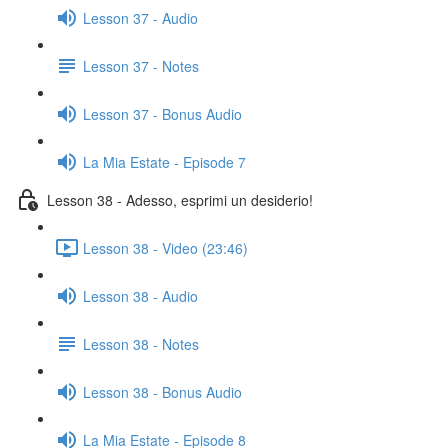
Lesson 37 - Audio
Lesson 37 - Notes
Lesson 37 - Bonus Audio
La Mia Estate - Episode 7
Lesson 38 - Adesso, esprimi un desiderio!
Lesson 38 - Video (23:46)
Lesson 38 - Audio
Lesson 38 - Notes
Lesson 38 - Bonus Audio
La Mia Estate - Episode 8