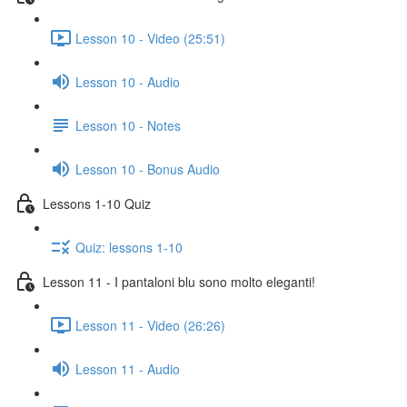
Lesson 10 - Video (25:51)
Lesson 10 - Audio
Lesson 10 - Notes
Lesson 10 - Bonus Audio
Lessons 1-10 Quiz
Quiz: lessons 1-10
Lesson 11 - I pantaloni blu sono molto eleganti!
Lesson 11 - Video (26:26)
Lesson 11 - Audio