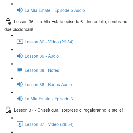
La Mia Estate - Episode 5 Audio
Lesson 36 - La Mia Estate episode 6 - Incredibile, sembrano
due piccioncini!
Lesson 36 - Video (26:34)
Lesson 36 - Audio
Lesson 36 - Notes
Lesson 36 - Bonus Audio
La Mia Estate - Episode 6
Lesson 37 - Chissà quali sorprese ci regaleranno le stelle!
Lesson 37 - Video (26:54)