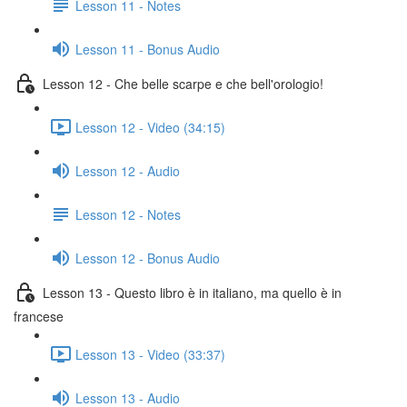
Lesson 11 - Notes
Lesson 11 - Bonus Audio
Lesson 12 - Che belle scarpe e che bell'orologio!
Lesson 12 - Video (34:15)
Lesson 12 - Audio
Lesson 12 - Notes
Lesson 12 - Bonus Audio
Lesson 13 - Questo libro è in italiano, ma quello è in
francese
Lesson 13 - Video (33:37)
Lesson 13 - Audio