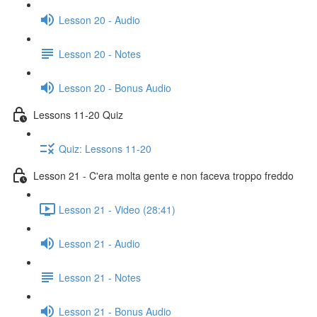
Lesson 20 - Audio
Lesson 20 - Notes
Lesson 20 - Bonus Audio
Lessons 11-20 Quiz
Quiz: Lessons 11-20
Lesson 21 - C'era molta gente e non faceva troppo freddo
Lesson 21 - Video (28:41)
Lesson 21 - Audio
Lesson 21 - Notes
Lesson 21 - Bonus Audio