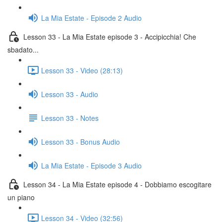
La Mia Estate - Episode 2 Audio
Lesson 33 - La Mia Estate episode 3 - Accipicchia! Che
sbadato...
Lesson 33 - Video (28:13)
Lesson 33 - Audio
Lesson 33 - Notes
Lesson 33 - Bonus Audio
La Mia Estate - Episode 3 Audio
Lesson 34 - La Mia Estate episode 4 - Dobbiamo escogitare
un piano
Lesson 34 - Video (32:56)