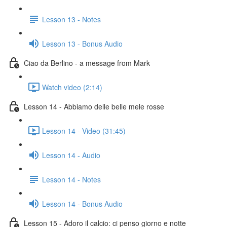
Lesson 13 - Notes
Lesson 13 - Bonus Audio
Ciao da Berlino - a message from Mark
Watch video (2:14)
Lesson 14 - Abbiamo delle belle mele rosse
Lesson 14 - Video (31:45)
Lesson 14 - Audio
Lesson 14 - Notes
Lesson 14 - Bonus Audio
Lesson 15 - Adoro il calcio: ci penso giorno e notte