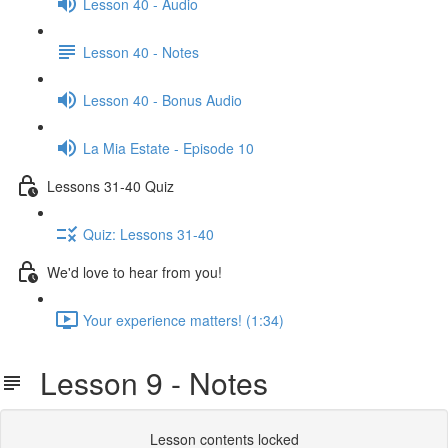
Lesson 40 - Audio
Lesson 40 - Notes
Lesson 40 - Bonus Audio
La Mia Estate - Episode 10
Lessons 31-40 Quiz
Quiz: Lessons 31-40
We'd love to hear from you!
Your experience matters! (1:34)
Lesson 9 - Notes
Lesson contents locked