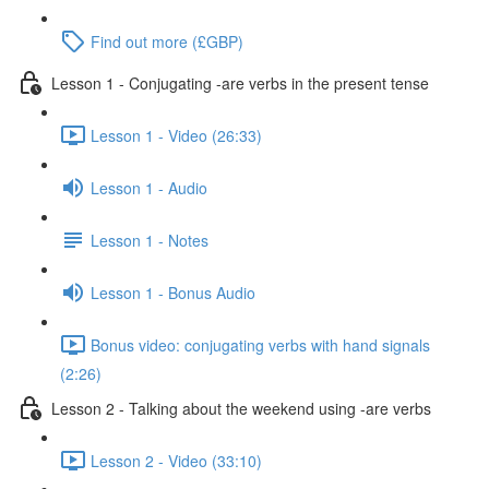
Find out more (£GBP)
Lesson 1 - Conjugating -are verbs in the present tense
Lesson 1 - Video (26:33)
Lesson 1 - Audio
Lesson 1 - Notes
Lesson 1 - Bonus Audio
Bonus video: conjugating verbs with hand signals
(2:26)
Lesson 2 - Talking about the weekend using -are verbs
Lesson 2 - Video (33:10)