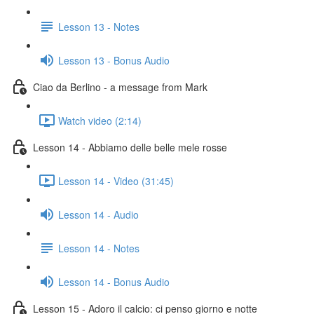
Lesson 13 - Notes
Lesson 13 - Bonus Audio
Ciao da Berlino - a message from Mark
Watch video (2:14)
Lesson 14 - Abbiamo delle belle mele rosse
Lesson 14 - Video (31:45)
Lesson 14 - Audio
Lesson 14 - Notes
Lesson 14 - Bonus Audio
Lesson 15 - Adoro il calcio: ci penso giorno e notte