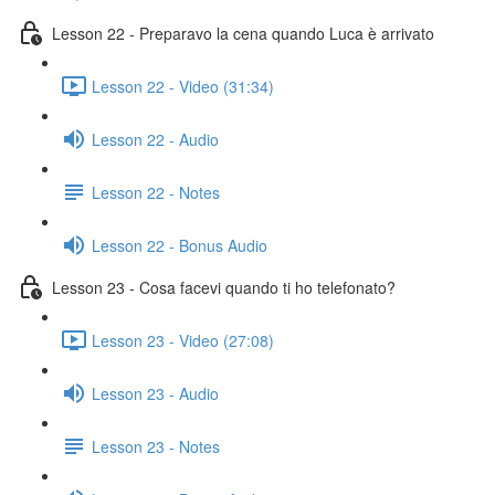
Lesson 22 - Preparavo la cena quando Luca è arrivato
Lesson 22 - Video (31:34)
Lesson 22 - Audio
Lesson 22 - Notes
Lesson 22 - Bonus Audio
Lesson 23 - Cosa facevi quando ti ho telefonato?
Lesson 23 - Video (27:08)
Lesson 23 - Audio
Lesson 23 - Notes