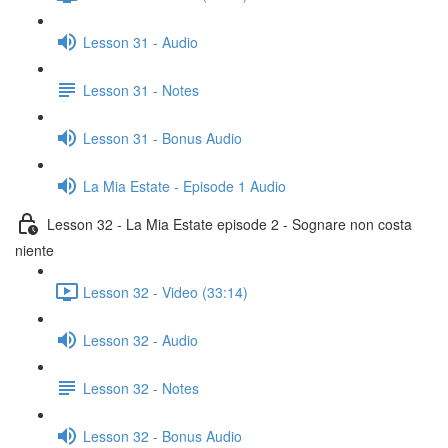
Lesson 31 - Audio
Lesson 31 - Notes
Lesson 31 - Bonus Audio
La Mia Estate - Episode 1 Audio
Lesson 32 - La Mia Estate episode 2 - Sognare non costa
niente
Lesson 32 - Video (33:14)
Lesson 32 - Audio
Lesson 32 - Notes
Lesson 32 - Bonus Audio