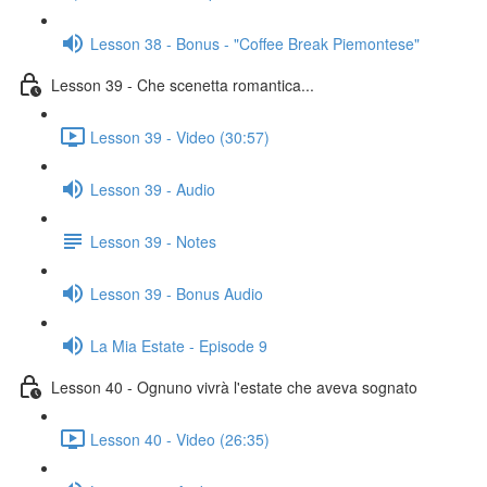
Lesson 38 - Bonus - "Coffee Break Piemontese"
Lesson 39 - Che scenetta romantica...
Lesson 39 - Video (30:57)
Lesson 39 - Audio
Lesson 39 - Notes
Lesson 39 - Bonus Audio
La Mia Estate - Episode 9
Lesson 40 - Ognuno vivrà l'estate che aveva sognato
Lesson 40 - Video (26:35)