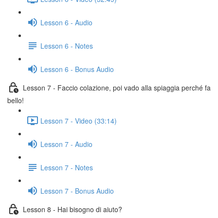
Lesson 6 - Audio
Lesson 6 - Notes
Lesson 6 - Bonus Audio
Lesson 7 - Faccio colazione, poi vado alla spiaggia perché fa
bello!
Lesson 7 - Video (33:14)
Lesson 7 - Audio
Lesson 7 - Notes
Lesson 7 - Bonus Audio
Lesson 8 - Hai bisogno di aiuto?