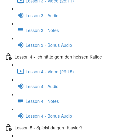
Lesson 3 - Video (25:11)
Lesson 3 - Audio
Lesson 3 - Notes
Lesson 3 - Bonus Audio
Lesson 4 - Ich hātte gern den heissen Kaffee
Lesson 4 - Video (26:15)
Lesson 4 - Audio
Lesson 4 - Notes
Lesson 4 - Bonus Audio
Lesson 5 - Spielst du gern Klavier?