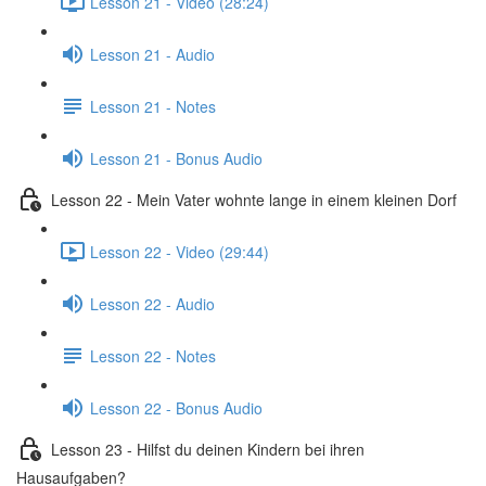
Lesson 21 - Video (28:24)
Lesson 21 - Audio
Lesson 21 - Notes
Lesson 21 - Bonus Audio
Lesson 22 - Mein Vater wohnte lange in einem kleinen Dorf
Lesson 22 - Video (29:44)
Lesson 22 - Audio
Lesson 22 - Notes
Lesson 22 - Bonus Audio
Lesson 23 - Hilfst du deinen Kindern bei ihren
Hausaufgaben?