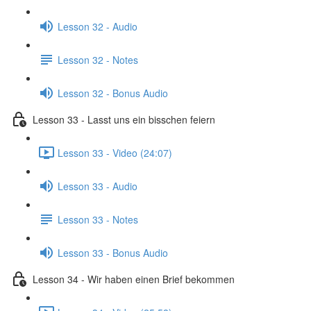
Lesson 32 - Audio
Lesson 32 - Notes
Lesson 32 - Bonus Audio
Lesson 33 - Lasst uns ein bisschen feiern
Lesson 33 - Video (24:07)
Lesson 33 - Audio
Lesson 33 - Notes
Lesson 33 - Bonus Audio
Lesson 34 - Wir haben einen Brief bekommen