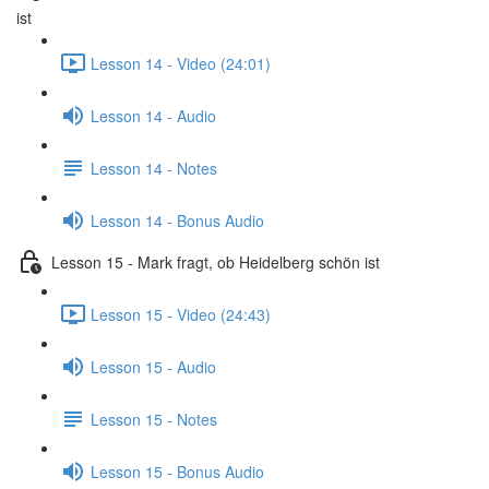
ist
Lesson 14 - Video (24:01)
Lesson 14 - Audio
Lesson 14 - Notes
Lesson 14 - Bonus Audio
Lesson 15 - Mark fragt, ob Heidelberg schön ist
Lesson 15 - Video (24:43)
Lesson 15 - Audio
Lesson 15 - Notes
Lesson 15 - Bonus Audio