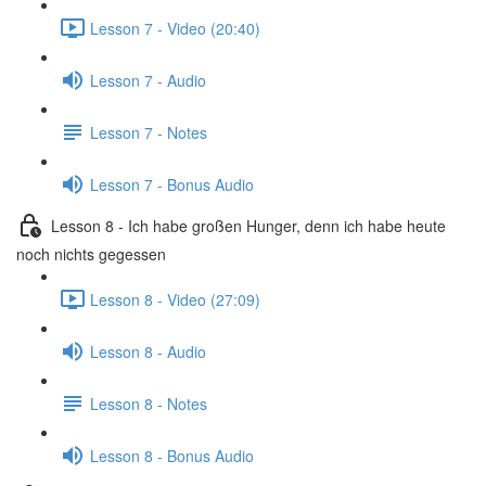
Lesson 7 - Video (20:40)
Lesson 7 - Audio
Lesson 7 - Notes
Lesson 7 - Bonus Audio
Lesson 8 - Ich habe großen Hunger, denn ich habe heute
noch nichts gegessen
Lesson 8 - Video (27:09)
Lesson 8 - Audio
Lesson 8 - Notes
Lesson 8 - Bonus Audio