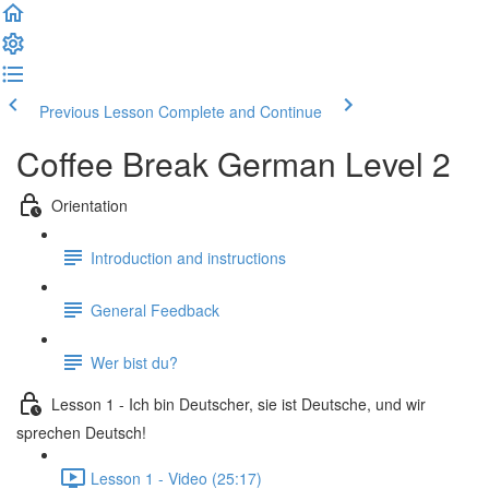
Previous Lesson
Complete and Continue
Coffee Break German Level 2
Orientation
Introduction and instructions
General Feedback
Wer bist du?
Lesson 1 - Ich bin Deutscher, sie ist Deutsche, und wir
sprechen Deutsch!
Lesson 1 - Video (25:17)