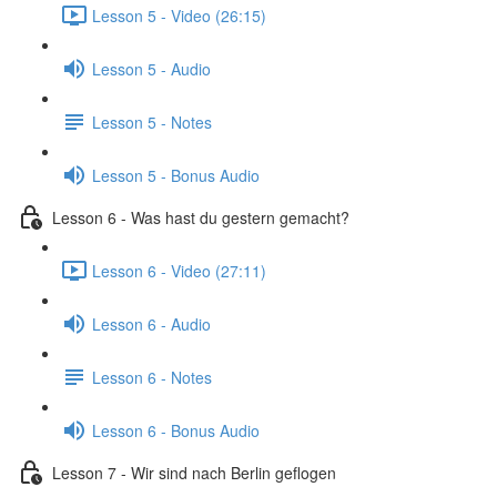
Lesson 5 - Video (26:15)
Lesson 5 - Audio
Lesson 5 - Notes
Lesson 5 - Bonus Audio
Lesson 6 - Was hast du gestern gemacht?
Lesson 6 - Video (27:11)
Lesson 6 - Audio
Lesson 6 - Notes
Lesson 6 - Bonus Audio
Lesson 7 - Wir sind nach Berlin geflogen