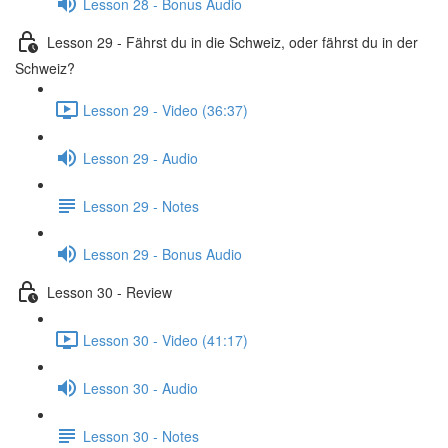
Lesson 28 - Bonus Audio
Lesson 29 - Fährst du in die Schweiz, oder fährst du in der
Schweiz?
Lesson 29 - Video (36:37)
Lesson 29 - Audio
Lesson 29 - Notes
Lesson 29 - Bonus Audio
Lesson 30 - Review
Lesson 30 - Video (41:17)
Lesson 30 - Audio
Lesson 30 - Notes