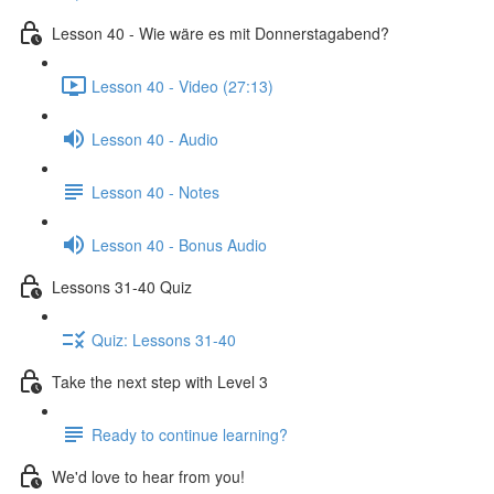
Lesson 40 - Wie wäre es mit Donnerstagabend?
Lesson 40 - Video (27:13)
Lesson 40 - Audio
Lesson 40 - Notes
Lesson 40 - Bonus Audio
Lessons 31-40 Quiz
Quiz: Lessons 31-40
Take the next step with Level 3
Ready to continue learning?
We'd love to hear from you!