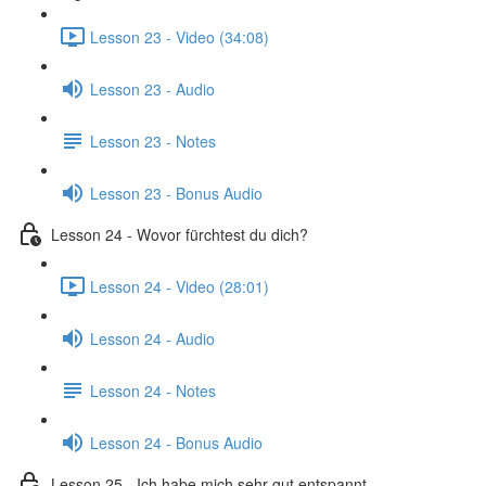
Lesson 23 - Video (34:08)
Lesson 23 - Audio
Lesson 23 - Notes
Lesson 23 - Bonus Audio
Lesson 24 - Wovor fürchtest du dich?
Lesson 24 - Video (28:01)
Lesson 24 - Audio
Lesson 24 - Notes
Lesson 24 - Bonus Audio
Lesson 25 - Ich habe mich sehr gut entspannt