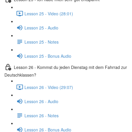
Lesson 25 - Video (28:01)
Lesson 25 - Audio
Lesson 25 - Notes
Lesson 25 - Bonus Audio
Lesson 26 - Kommst du jeden Dienstag mit dem Fahrrad zur
Deutschklassen?
Lesson 26 - Video (29:07)
Lesson 26 - Audio
Lesson 26 - Notes
Lesson 26 - Bonus Audio