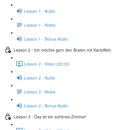
Lesson 1 - Audio
Lesson 1 - Notes
Lesson 1 - Bonus Audio
Lesson 2 - Ich möchte gern den Braten mit Kartoffeln
Lesson 2 - Video (22:03)
Lesson 2 - Audio
Lesson 2 - Notes
Lesson 2 - Bonus Audio
Lesson 3 - Das ist ein schönes Zimmer!