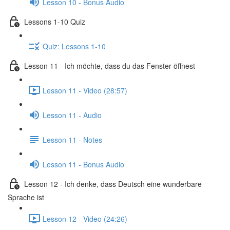
Lesson 10 - Bonus Audio
Lessons 1-10 Quiz
Quiz: Lessons 1-10
Lesson 11 - Ich möchte, dass du das Fenster öffnest
Lesson 11 - Video (28:57)
Lesson 11 - Audio
Lesson 11 - Notes
Lesson 11 - Bonus Audio
Lesson 12 - Ich denke, dass Deutsch eine wunderbare
Sprache ist
Lesson 12 - Video (24:26)