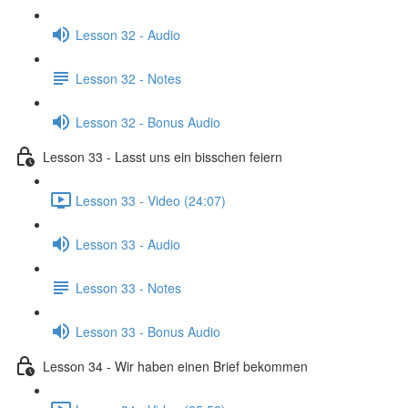
Lesson 32 - Audio
Lesson 32 - Notes
Lesson 32 - Bonus Audio
Lesson 33 - Lasst uns ein bisschen feiern
Lesson 33 - Video (24:07)
Lesson 33 - Audio
Lesson 33 - Notes
Lesson 33 - Bonus Audio
Lesson 34 - Wir haben einen Brief bekommen