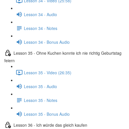
Lesson 34 - Video (25:58)
Lesson 34 - Audio
Lesson 34 - Notes
Lesson 34 - Bonus Audio
Lesson 35 - Ohne Kuchen konnte ich nie richtig Geburtstag
feiern
Lesson 35 - Video (26:35)
Lesson 35 - Audio
Lesson 35 - Notes
Lesson 35 - Bonus Audio
Lesson 36 - Ich würde das gleich kaufen