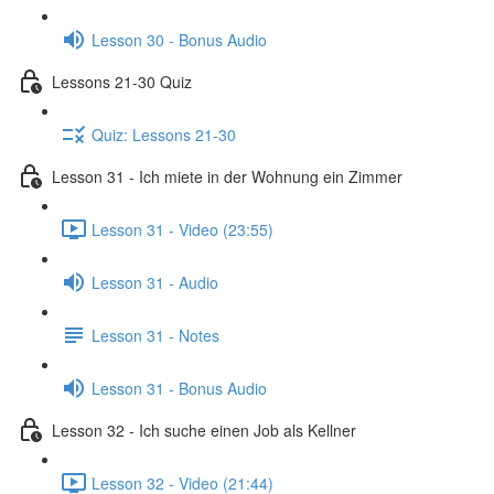
Lesson 30 - Bonus Audio
Lessons 21-30 Quiz
Quiz: Lessons 21-30
Lesson 31 - Ich miete in der Wohnung ein Zimmer
Lesson 31 - Video (23:55)
Lesson 31 - Audio
Lesson 31 - Notes
Lesson 31 - Bonus Audio
Lesson 32 - Ich suche einen Job als Kellner
Lesson 32 - Video (21:44)