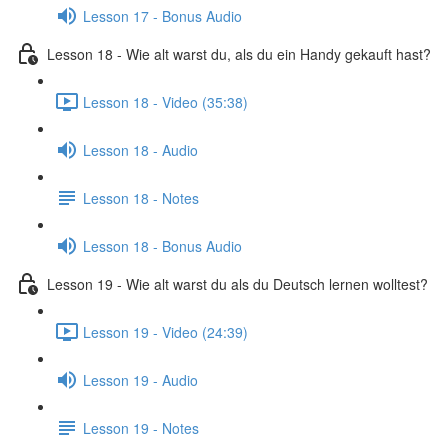
Lesson 17 - Bonus Audio
Lesson 18 - Wie alt warst du, als du ein Handy gekauft hast?
Lesson 18 - Video (35:38)
Lesson 18 - Audio
Lesson 18 - Notes
Lesson 18 - Bonus Audio
Lesson 19 - Wie alt warst du als du Deutsch lernen wolltest?
Lesson 19 - Video (24:39)
Lesson 19 - Audio
Lesson 19 - Notes