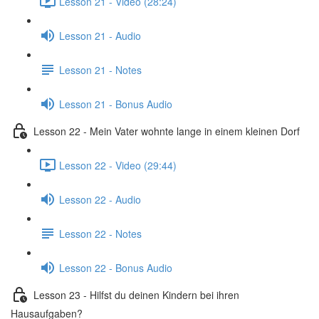
Lesson 21 - Video (28:24)
Lesson 21 - Audio
Lesson 21 - Notes
Lesson 21 - Bonus Audio
Lesson 22 - Mein Vater wohnte lange in einem kleinen Dorf
Lesson 22 - Video (29:44)
Lesson 22 - Audio
Lesson 22 - Notes
Lesson 22 - Bonus Audio
Lesson 23 - Hilfst du deinen Kindern bei ihren
Hausaufgaben?