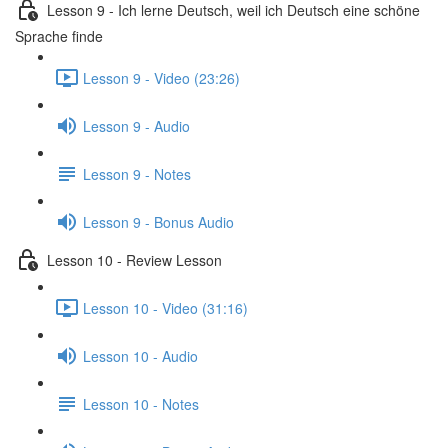
Lesson 9 - Ich lerne Deutsch, weil ich Deutsch eine schöne
Sprache finde
Lesson 9 - Video (23:26)
Lesson 9 - Audio
Lesson 9 - Notes
Lesson 9 - Bonus Audio
Lesson 10 - Review Lesson
Lesson 10 - Video (31:16)
Lesson 10 - Audio
Lesson 10 - Notes