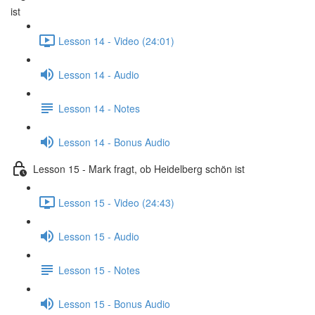
ist
Lesson 14 - Video (24:01)
Lesson 14 - Audio
Lesson 14 - Notes
Lesson 14 - Bonus Audio
Lesson 15 - Mark fragt, ob Heidelberg schön ist
Lesson 15 - Video (24:43)
Lesson 15 - Audio
Lesson 15 - Notes
Lesson 15 - Bonus Audio