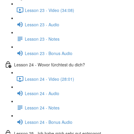
Lesson 23 - Video (34:08)
Lesson 23 - Audio
Lesson 23 - Notes
Lesson 23 - Bonus Audio
Lesson 24 - Wovor fürchtest du dich?
Lesson 24 - Video (28:01)
Lesson 24 - Audio
Lesson 24 - Notes
Lesson 24 - Bonus Audio
Lesson 25 - Ich habe mich sehr gut entspannt