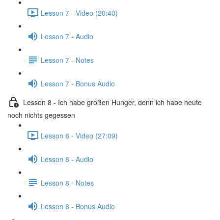
Lesson 7 - Video (20:40)
Lesson 7 - Audio
Lesson 7 - Notes
Lesson 7 - Bonus Audio
Lesson 8 - Ich habe großen Hunger, denn ich habe heute
noch nichts gegessen
Lesson 8 - Video (27:09)
Lesson 8 - Audio
Lesson 8 - Notes
Lesson 8 - Bonus Audio