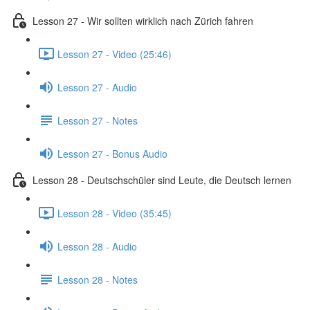
Lesson 27 - Wir sollten wirklich nach Zürich fahren
Lesson 27 - Video (25:46)
Lesson 27 - Audio
Lesson 27 - Notes
Lesson 27 - Bonus Audio
Lesson 28 - Deutschschüler sind Leute, die Deutsch lernen
Lesson 28 - Video (35:45)
Lesson 28 - Audio
Lesson 28 - Notes