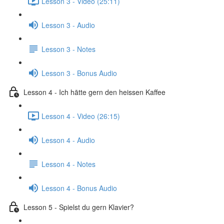
Lesson 3 - Video (25:11)
Lesson 3 - Audio
Lesson 3 - Notes
Lesson 3 - Bonus Audio
Lesson 4 - Ich hātte gern den heissen Kaffee
Lesson 4 - Video (26:15)
Lesson 4 - Audio
Lesson 4 - Notes
Lesson 4 - Bonus Audio
Lesson 5 - Spielst du gern Klavier?