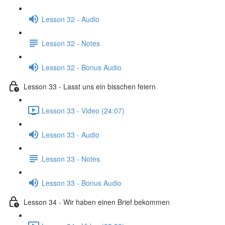
Lesson 32 - Audio
Lesson 32 - Notes
Lesson 32 - Bonus Audio
Lesson 33 - Lasst uns ein bisschen feiern
Lesson 33 - Video (24:07)
Lesson 33 - Audio
Lesson 33 - Notes
Lesson 33 - Bonus Audio
Lesson 34 - Wir haben einen Brief bekommen