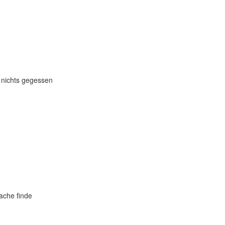
 nichts gegessen
ache finde