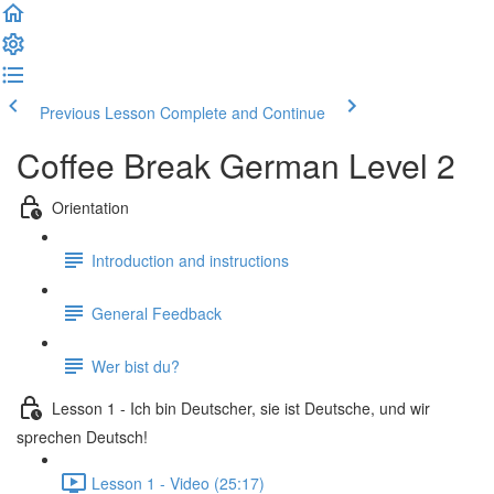
Previous Lesson
Complete and Continue
Coffee Break German Level 2
Orientation
Introduction and instructions
General Feedback
Wer bist du?
Lesson 1 - Ich bin Deutscher, sie ist Deutsche, und wir
sprechen Deutsch!
Lesson 1 - Video (25:17)