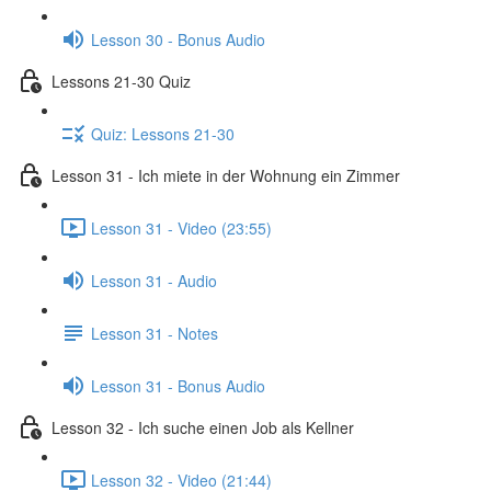
Lesson 30 - Bonus Audio
Lessons 21-30 Quiz
Quiz: Lessons 21-30
Lesson 31 - Ich miete in der Wohnung ein Zimmer
Lesson 31 - Video (23:55)
Lesson 31 - Audio
Lesson 31 - Notes
Lesson 31 - Bonus Audio
Lesson 32 - Ich suche einen Job als Kellner
Lesson 32 - Video (21:44)