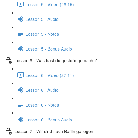
Lesson 5 - Video (26:15)
Lesson 5 - Audio
Lesson 5 - Notes
Lesson 5 - Bonus Audio
Lesson 6 - Was hast du gestern gemacht?
Lesson 6 - Video (27:11)
Lesson 6 - Audio
Lesson 6 - Notes
Lesson 6 - Bonus Audio
Lesson 7 - Wir sind nach Berlin geflogen