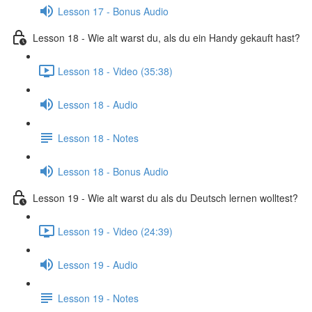
Lesson 17 - Bonus Audio
Lesson 18 - Wie alt warst du, als du ein Handy gekauft hast?
Lesson 18 - Video (35:38)
Lesson 18 - Audio
Lesson 18 - Notes
Lesson 18 - Bonus Audio
Lesson 19 - Wie alt warst du als du Deutsch lernen wolltest?
Lesson 19 - Video (24:39)
Lesson 19 - Audio
Lesson 19 - Notes