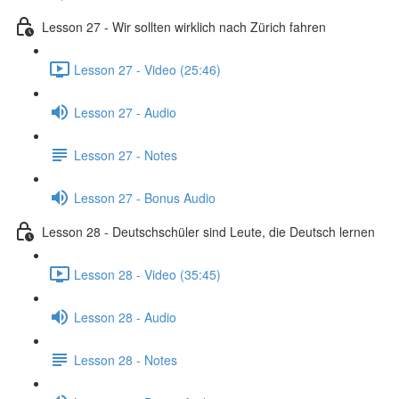
Lesson 27 - Wir sollten wirklich nach Zürich fahren
Lesson 27 - Video (25:46)
Lesson 27 - Audio
Lesson 27 - Notes
Lesson 27 - Bonus Audio
Lesson 28 - Deutschschüler sind Leute, die Deutsch lernen
Lesson 28 - Video (35:45)
Lesson 28 - Audio
Lesson 28 - Notes