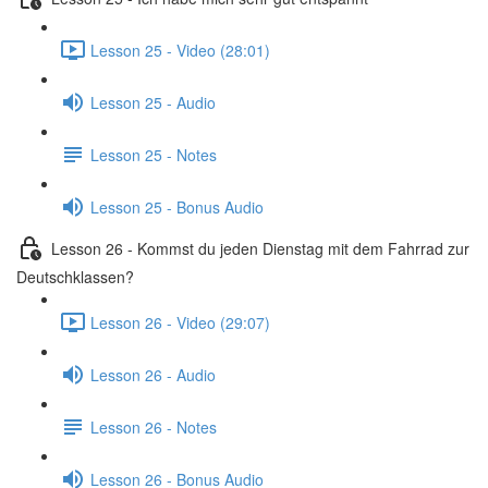
Lesson 25 - Video (28:01)
Lesson 25 - Audio
Lesson 25 - Notes
Lesson 25 - Bonus Audio
Lesson 26 - Kommst du jeden Dienstag mit dem Fahrrad zur
Deutschklassen?
Lesson 26 - Video (29:07)
Lesson 26 - Audio
Lesson 26 - Notes
Lesson 26 - Bonus Audio