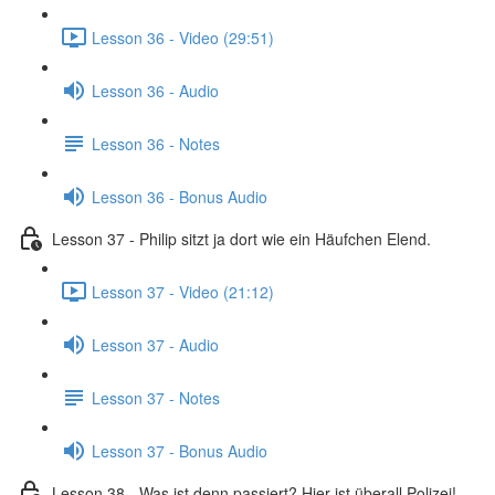
Lesson 36 - Video (29:51)
Lesson 36 - Audio
Lesson 36 - Notes
Lesson 36 - Bonus Audio
Lesson 37 - Philip sitzt ja dort wie ein Häufchen Elend.
Lesson 37 - Video (21:12)
Lesson 37 - Audio
Lesson 37 - Notes
Lesson 37 - Bonus Audio
Lesson 38 - Was ist denn passiert? Hier ist überall Polizei!