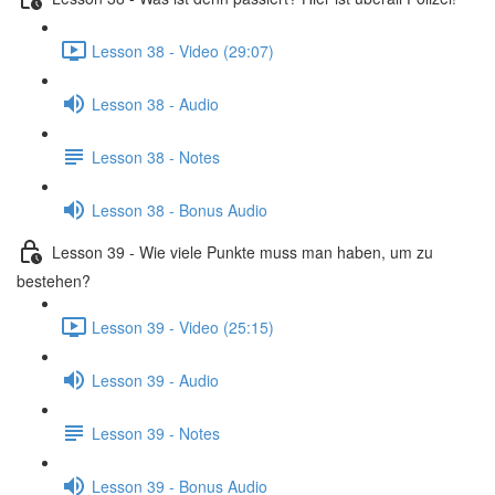
Lesson 38 - Video (29:07)
Lesson 38 - Audio
Lesson 38 - Notes
Lesson 38 - Bonus Audio
Lesson 39 - Wie viele Punkte muss man haben, um zu
bestehen?
Lesson 39 - Video (25:15)
Lesson 39 - Audio
Lesson 39 - Notes
Lesson 39 - Bonus Audio