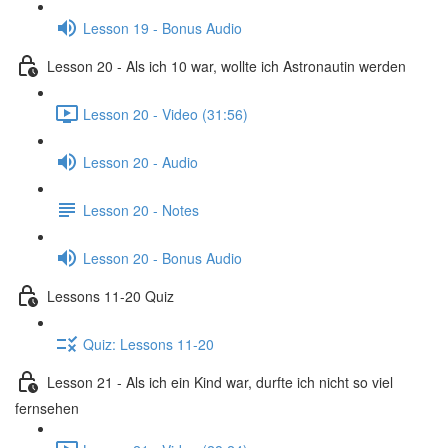
Lesson 19 - Bonus Audio
Lesson 20 - Als ich 10 war, wollte ich Astronautin werden
Lesson 20 - Video (31:56)
Lesson 20 - Audio
Lesson 20 - Notes
Lesson 20 - Bonus Audio
Lessons 11-20 Quiz
Quiz: Lessons 11-20
Lesson 21 - Als ich ein Kind war, durfte ich nicht so viel
fernsehen