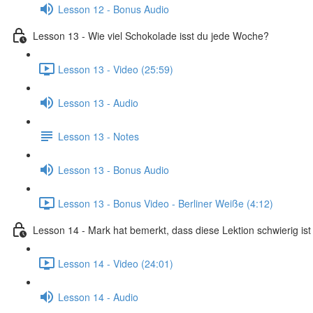
Lesson 12 - Bonus Audio
Lesson 13 - Wie viel Schokolade isst du jede Woche?
Lesson 13 - Video (25:59)
Lesson 13 - Audio
Lesson 13 - Notes
Lesson 13 - Bonus Audio
Lesson 13 - Bonus Video - Berliner Weiße (4:12)
Lesson 14 - Mark hat bemerkt, dass diese Lektion schwierig ist
Lesson 14 - Video (24:01)
Lesson 14 - Audio