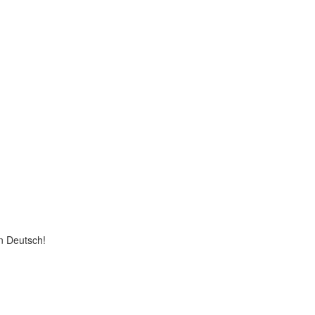
en Deutsch!