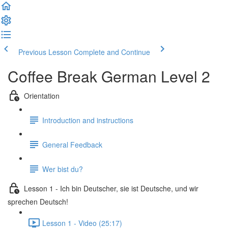
Previous Lesson
Complete and Continue
Coffee Break German Level 2
Orientation
Introduction and instructions
General Feedback
Wer bist du?
Lesson 1 - Ich bin Deutscher, sie ist Deutsche, und wir
sprechen Deutsch!
Lesson 1 - Video (25:17)