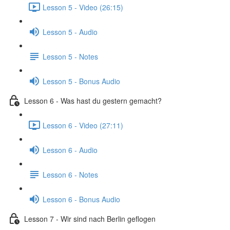
Lesson 5 - Video (26:15)
Lesson 5 - Audio
Lesson 5 - Notes
Lesson 5 - Bonus Audio
Lesson 6 - Was hast du gestern gemacht?
Lesson 6 - Video (27:11)
Lesson 6 - Audio
Lesson 6 - Notes
Lesson 6 - Bonus Audio
Lesson 7 - Wir sind nach Berlin geflogen