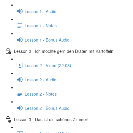
Lesson 1 - Audio
Lesson 1 - Notes
Lesson 1 - Bonus Audio
Lesson 2 - Ich möchte gern den Braten mit Kartoffeln
Lesson 2 - Video (22:03)
Lesson 2 - Audio
Lesson 2 - Notes
Lesson 2 - Bonus Audio
Lesson 3 - Das ist ein schönes Zimmer!