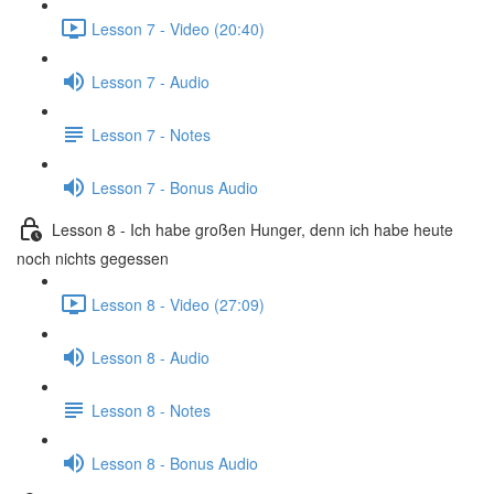
Lesson 7 - Video (20:40)
Lesson 7 - Audio
Lesson 7 - Notes
Lesson 7 - Bonus Audio
Lesson 8 - Ich habe großen Hunger, denn ich habe heute
noch nichts gegessen
Lesson 8 - Video (27:09)
Lesson 8 - Audio
Lesson 8 - Notes
Lesson 8 - Bonus Audio