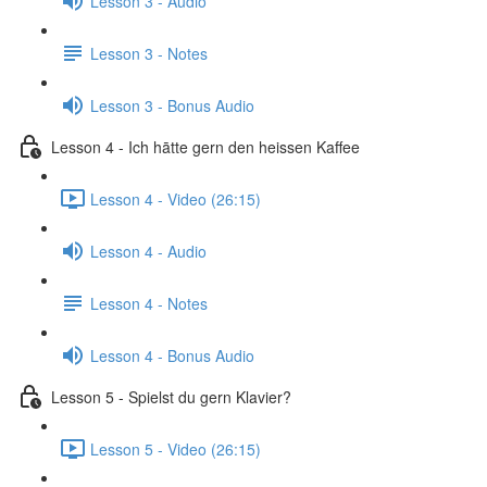
Lesson 3 - Audio
Lesson 3 - Notes
Lesson 3 - Bonus Audio
Lesson 4 - Ich hātte gern den heissen Kaffee
Lesson 4 - Video (26:15)
Lesson 4 - Audio
Lesson 4 - Notes
Lesson 4 - Bonus Audio
Lesson 5 - Spielst du gern Klavier?
Lesson 5 - Video (26:15)