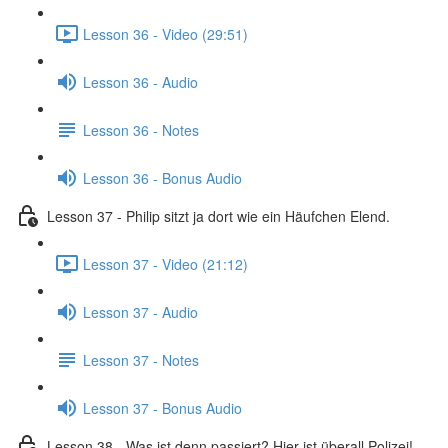
Lesson 36 - Video (29:51)
Lesson 36 - Audio
Lesson 36 - Notes
Lesson 36 - Bonus Audio
Lesson 37 - Philip sitzt ja dort wie ein Häufchen Elend.
Lesson 37 - Video (21:12)
Lesson 37 - Audio
Lesson 37 - Notes
Lesson 37 - Bonus Audio
Lesson 38 - Was ist denn passiert? Hier ist überall Polizei!