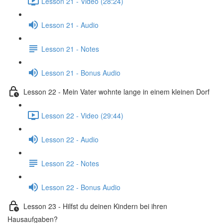
Lesson 21 - Video (28:24)
Lesson 21 - Audio
Lesson 21 - Notes
Lesson 21 - Bonus Audio
Lesson 22 - Mein Vater wohnte lange in einem kleinen Dorf
Lesson 22 - Video (29:44)
Lesson 22 - Audio
Lesson 22 - Notes
Lesson 22 - Bonus Audio
Lesson 23 - Hilfst du deinen Kindern bei ihren
Hausaufgaben?