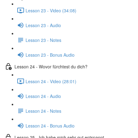
Lesson 23 - Video (34:08)
Lesson 23 - Audio
Lesson 23 - Notes
Lesson 23 - Bonus Audio
Lesson 24 - Wovor fürchtest du dich?
Lesson 24 - Video (28:01)
Lesson 24 - Audio
Lesson 24 - Notes
Lesson 24 - Bonus Audio
Lesson 25 - Ich habe mich sehr gut entspannt