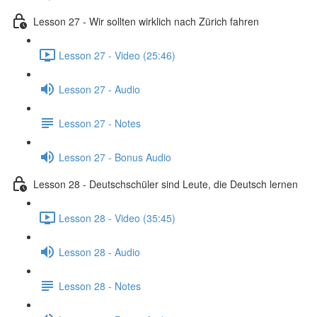
Lesson 27 - Wir sollten wirklich nach Zürich fahren
Lesson 27 - Video (25:46)
Lesson 27 - Audio
Lesson 27 - Notes
Lesson 27 - Bonus Audio
Lesson 28 - Deutschschüler sind Leute, die Deutsch lernen
Lesson 28 - Video (35:45)
Lesson 28 - Audio
Lesson 28 - Notes