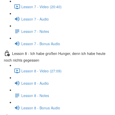
Lesson 7 - Video (20:40)
Lesson 7 - Audio
Lesson 7 - Notes
Lesson 7 - Bonus Audio
Lesson 8 - Ich habe großen Hunger, denn ich habe heute
noch nichts gegessen
Lesson 8 - Video (27:09)
Lesson 8 - Audio
Lesson 8 - Notes
Lesson 8 - Bonus Audio