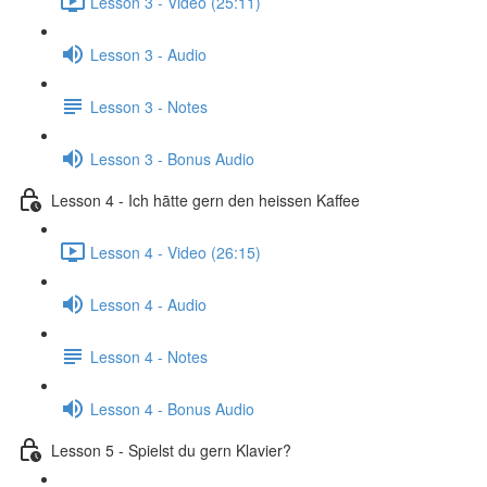
Lesson 3 - Video (25:11)
Lesson 3 - Audio
Lesson 3 - Notes
Lesson 3 - Bonus Audio
Lesson 4 - Ich hātte gern den heissen Kaffee
Lesson 4 - Video (26:15)
Lesson 4 - Audio
Lesson 4 - Notes
Lesson 4 - Bonus Audio
Lesson 5 - Spielst du gern Klavier?