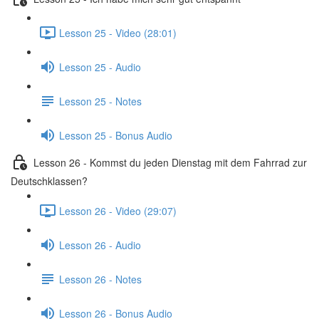
Lesson 25 - Video (28:01)
Lesson 25 - Audio
Lesson 25 - Notes
Lesson 25 - Bonus Audio
Lesson 26 - Kommst du jeden Dienstag mit dem Fahrrad zur
Deutschklassen?
Lesson 26 - Video (29:07)
Lesson 26 - Audio
Lesson 26 - Notes
Lesson 26 - Bonus Audio