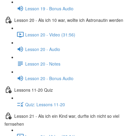
Lesson 19 - Bonus Audio
Lesson 20 - Als ich 10 war, wollte ich Astronautin werden
Lesson 20 - Video (31:56)
Lesson 20 - Audio
Lesson 20 - Notes
Lesson 20 - Bonus Audio
Lessons 11-20 Quiz
Quiz: Lessons 11-20
Lesson 21 - Als ich ein Kind war, durfte ich nicht so viel
fernsehen