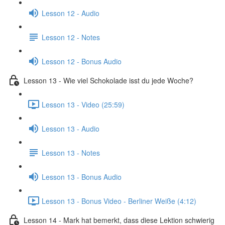
Lesson 12 - Audio
Lesson 12 - Notes
Lesson 12 - Bonus Audio
Lesson 13 - Wie viel Schokolade isst du jede Woche?
Lesson 13 - Video (25:59)
Lesson 13 - Audio
Lesson 13 - Notes
Lesson 13 - Bonus Audio
Lesson 13 - Bonus Video - Berliner Weiße (4:12)
Lesson 14 - Mark hat bemerkt, dass diese Lektion schwierig