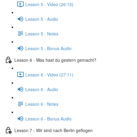
Lesson 5 - Video (26:15)
Lesson 5 - Audio
Lesson 5 - Notes
Lesson 5 - Bonus Audio
Lesson 6 - Was hast du gestern gemacht?
Lesson 6 - Video (27:11)
Lesson 6 - Audio
Lesson 6 - Notes
Lesson 6 - Bonus Audio
Lesson 7 - Wir sind nach Berlin geflogen