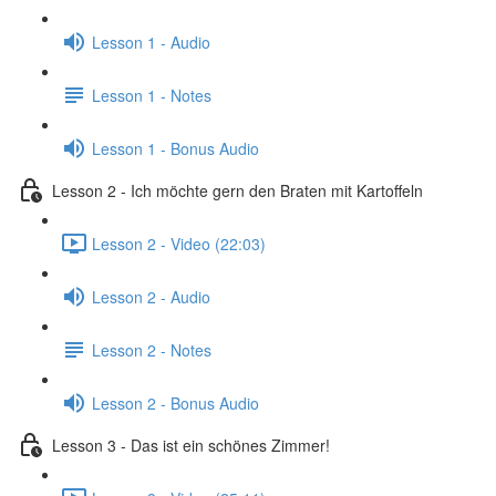
Lesson 1 - Audio
Lesson 1 - Notes
Lesson 1 - Bonus Audio
Lesson 2 - Ich möchte gern den Braten mit Kartoffeln
Lesson 2 - Video (22:03)
Lesson 2 - Audio
Lesson 2 - Notes
Lesson 2 - Bonus Audio
Lesson 3 - Das ist ein schönes Zimmer!