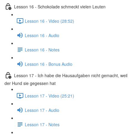
Lesson 16 - Schokolade schmeckt vielen Leuten
Lesson 16 - Video (28:52)
Lesson 16 - Audio
Lesson 16 - Notes
Lesson 16 - Bonus Audio
Lesson 17 - Ich habe die Hausaufgaben nicht gemacht, weil
der Hund sie gegessen hat
Lesson 17 - Video (25:21)
Lesson 17 - Audio
Lesson 17 - Notes