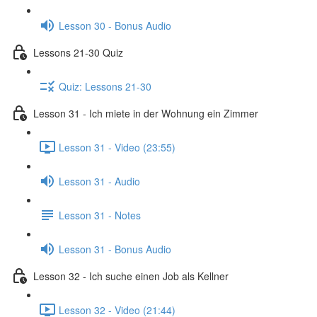
Lesson 30 - Bonus Audio
Lessons 21-30 Quiz
Quiz: Lessons 21-30
Lesson 31 - Ich miete in der Wohnung ein Zimmer
Lesson 31 - Video (23:55)
Lesson 31 - Audio
Lesson 31 - Notes
Lesson 31 - Bonus Audio
Lesson 32 - Ich suche einen Job als Kellner
Lesson 32 - Video (21:44)