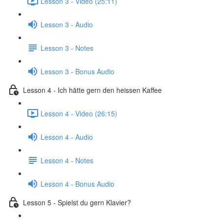
Lesson 3 - Video (25:11)
Lesson 3 - Audio
Lesson 3 - Notes
Lesson 3 - Bonus Audio
Lesson 4 - Ich hātte gern den heissen Kaffee
Lesson 4 - Video (26:15)
Lesson 4 - Audio
Lesson 4 - Notes
Lesson 4 - Bonus Audio
Lesson 5 - Spielst du gern Klavier?