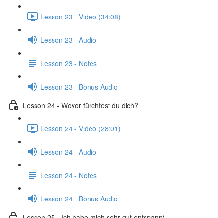
Lesson 23 - Video (34:08)
Lesson 23 - Audio
Lesson 23 - Notes
Lesson 23 - Bonus Audio
Lesson 24 - Wovor fürchtest du dich?
Lesson 24 - Video (28:01)
Lesson 24 - Audio
Lesson 24 - Notes
Lesson 24 - Bonus Audio
Lesson 25 - Ich habe mich sehr gut entspannt