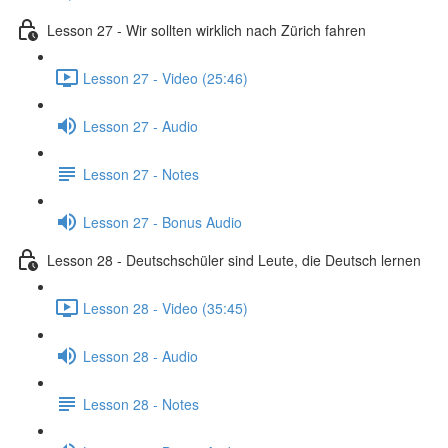
Lesson 27 - Wir sollten wirklich nach Zürich fahren
Lesson 27 - Video (25:46)
Lesson 27 - Audio
Lesson 27 - Notes
Lesson 27 - Bonus Audio
Lesson 28 - Deutschschüler sind Leute, die Deutsch lernen
Lesson 28 - Video (35:45)
Lesson 28 - Audio
Lesson 28 - Notes