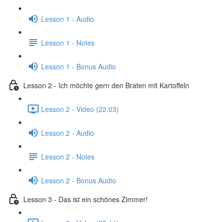
Lesson 1 - Audio
Lesson 1 - Notes
Lesson 1 - Bonus Audio
Lesson 2 - Ich möchte gern den Braten mit Kartoffeln
Lesson 2 - Video (22:03)
Lesson 2 - Audio
Lesson 2 - Notes
Lesson 2 - Bonus Audio
Lesson 3 - Das ist ein schönes Zimmer!