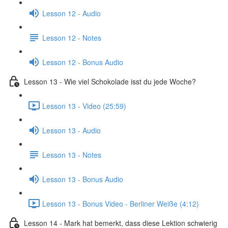
Lesson 12 - Audio
Lesson 12 - Notes
Lesson 12 - Bonus Audio
Lesson 13 - Wie viel Schokolade isst du jede Woche?
Lesson 13 - Video (25:59)
Lesson 13 - Audio
Lesson 13 - Notes
Lesson 13 - Bonus Audio
Lesson 13 - Bonus Video - Berliner Weiße (4:12)
Lesson 14 - Mark hat bemerkt, dass diese Lektion schwierig