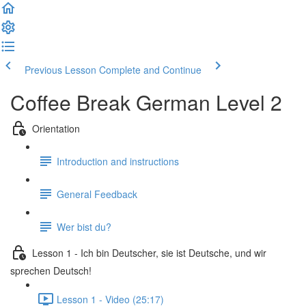
Previous Lesson
Complete and Continue
Coffee Break German Level 2
Orientation
Introduction and instructions
General Feedback
Wer bist du?
Lesson 1 - Ich bin Deutscher, sie ist Deutsche, und wir
sprechen Deutsch!
Lesson 1 - Video (25:17)