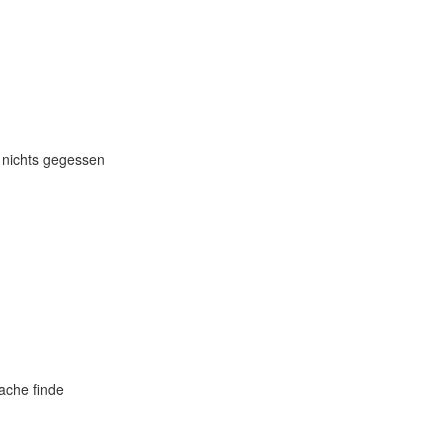
 nichts gegessen
ache finde