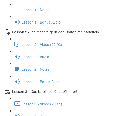
Lesson 1 - Notes
Lesson 1 - Bonus Audio
Lesson 2 - Ich möchte gern den Braten mit Kartoffeln
Lesson 2 - Video (22:03)
Lesson 2 - Audio
Lesson 2 - Notes
Lesson 2 - Bonus Audio
Lesson 3 - Das ist ein schönes Zimmer!
Lesson 3 - Video (25:11)