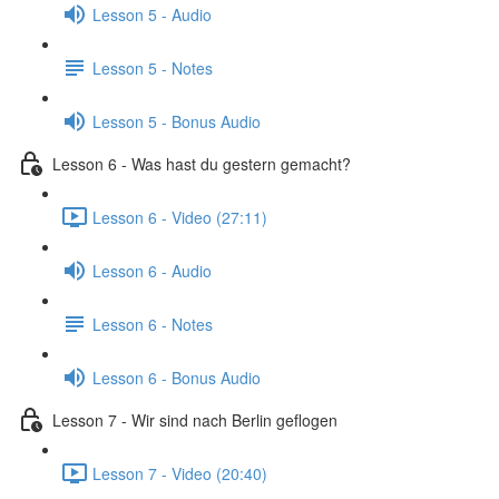
Lesson 5 - Audio
Lesson 5 - Notes
Lesson 5 - Bonus Audio
Lesson 6 - Was hast du gestern gemacht?
Lesson 6 - Video (27:11)
Lesson 6 - Audio
Lesson 6 - Notes
Lesson 6 - Bonus Audio
Lesson 7 - Wir sind nach Berlin geflogen
Lesson 7 - Video (20:40)