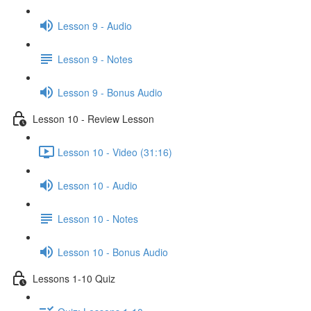
Lesson 9 - Audio
Lesson 9 - Notes
Lesson 9 - Bonus Audio
Lesson 10 - Review Lesson
Lesson 10 - Video (31:16)
Lesson 10 - Audio
Lesson 10 - Notes
Lesson 10 - Bonus Audio
Lessons 1-10 Quiz