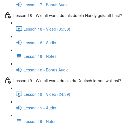
Lesson 17 - Bonus Audio
Lesson 18 - Wie alt warst du, als du ein Handy gekauft hast?
Lesson 18 - Video (35:38)
Lesson 18 - Audio
Lesson 18 - Notes
Lesson 18 - Bonus Audio
Lesson 19 - Wie alt warst du als du Deutsch lernen wolltest?
Lesson 19 - Video (24:39)
Lesson 19 - Audio
Lesson 19 - Notes