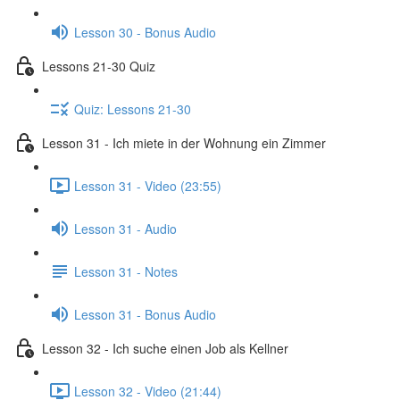
Lesson 30 - Bonus Audio
Lessons 21-30 Quiz
Quiz: Lessons 21-30
Lesson 31 - Ich miete in der Wohnung ein Zimmer
Lesson 31 - Video (23:55)
Lesson 31 - Audio
Lesson 31 - Notes
Lesson 31 - Bonus Audio
Lesson 32 - Ich suche einen Job als Kellner
Lesson 32 - Video (21:44)