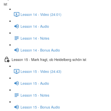
ist
Lesson 14 - Video (24:01)
Lesson 14 - Audio
Lesson 14 - Notes
Lesson 14 - Bonus Audio
Lesson 15 - Mark fragt, ob Heidelberg schön ist
Lesson 15 - Video (24:43)
Lesson 15 - Audio
Lesson 15 - Notes
Lesson 15 - Bonus Audio