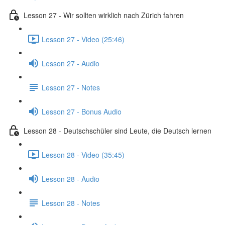
Lesson 27 - Wir sollten wirklich nach Zürich fahren
Lesson 27 - Video (25:46)
Lesson 27 - Audio
Lesson 27 - Notes
Lesson 27 - Bonus Audio
Lesson 28 - Deutschschüler sind Leute, die Deutsch lernen
Lesson 28 - Video (35:45)
Lesson 28 - Audio
Lesson 28 - Notes