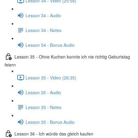
Lesson 34 - Video (25:58)
Lesson 34 - Audio
Lesson 34 - Notes
Lesson 34 - Bonus Audio
Lesson 35 - Ohne Kuchen konnte ich nie richtig Geburtstag
feiern
Lesson 35 - Video (26:35)
Lesson 35 - Audio
Lesson 35 - Notes
Lesson 35 - Bonus Audio
Lesson 36 - Ich würde das gleich kaufen