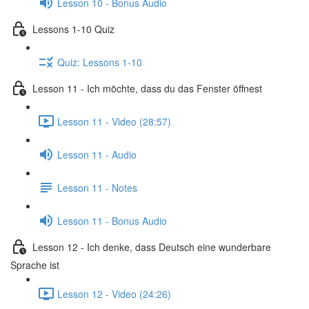
Lesson 10 - Bonus Audio
Lessons 1-10 Quiz
Quiz: Lessons 1-10
Lesson 11 - Ich möchte, dass du das Fenster öffnest
Lesson 11 - Video (28:57)
Lesson 11 - Audio
Lesson 11 - Notes
Lesson 11 - Bonus Audio
Lesson 12 - Ich denke, dass Deutsch eine wunderbare
Sprache ist
Lesson 12 - Video (24:26)