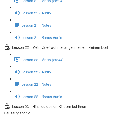
Lesson 21 - Video (28:24)
Lesson 21 - Audio
Lesson 21 - Notes
Lesson 21 - Bonus Audio
Lesson 22 - Mein Vater wohnte lange in einem kleinen Dorf
Lesson 22 - Video (29:44)
Lesson 22 - Audio
Lesson 22 - Notes
Lesson 22 - Bonus Audio
Lesson 23 - Hilfst du deinen Kindern bei ihren
Hausaufgaben?