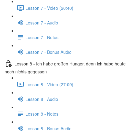
Lesson 7 - Video (20:40)
Lesson 7 - Audio
Lesson 7 - Notes
Lesson 7 - Bonus Audio
Lesson 8 - Ich habe großen Hunger, denn ich habe heute
noch nichts gegessen
Lesson 8 - Video (27:09)
Lesson 8 - Audio
Lesson 8 - Notes
Lesson 8 - Bonus Audio