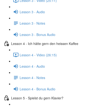
Lesson 3 - Video (25:11)
Lesson 3 - Audio
Lesson 3 - Notes
Lesson 3 - Bonus Audio
Lesson 4 - Ich hātte gern den heissen Kaffee
Lesson 4 - Video (26:15)
Lesson 4 - Audio
Lesson 4 - Notes
Lesson 4 - Bonus Audio
Lesson 5 - Spielst du gern Klavier?