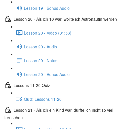
Lesson 19 - Bonus Audio
Lesson 20 - Als ich 10 war, wollte ich Astronautin werden
Lesson 20 - Video (31:56)
Lesson 20 - Audio
Lesson 20 - Notes
Lesson 20 - Bonus Audio
Lessons 11-20 Quiz
Quiz: Lessons 11-20
Lesson 21 - Als ich ein Kind war, durfte ich nicht so viel
fernsehen