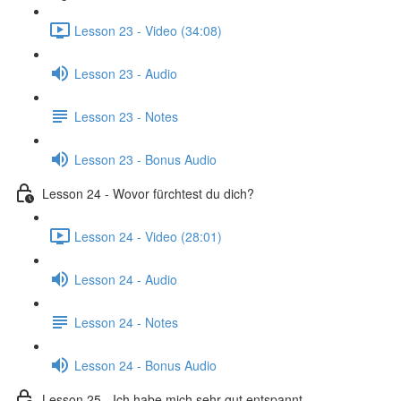
Lesson 23 - Video (34:08)
Lesson 23 - Audio
Lesson 23 - Notes
Lesson 23 - Bonus Audio
Lesson 24 - Wovor fürchtest du dich?
Lesson 24 - Video (28:01)
Lesson 24 - Audio
Lesson 24 - Notes
Lesson 24 - Bonus Audio
Lesson 25 - Ich habe mich sehr gut entspannt