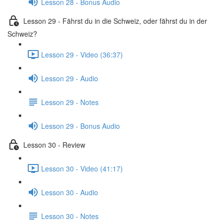
Lesson 28 - Bonus Audio
Lesson 29 - Fährst du in die Schweiz, oder fährst du in der
Schweiz?
Lesson 29 - Video (36:37)
Lesson 29 - Audio
Lesson 29 - Notes
Lesson 29 - Bonus Audio
Lesson 30 - Review
Lesson 30 - Video (41:17)
Lesson 30 - Audio
Lesson 30 - Notes