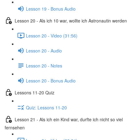
Lesson 19 - Bonus Audio
Lesson 20 - Als ich 10 war, wollte ich Astronautin werden
Lesson 20 - Video (31:56)
Lesson 20 - Audio
Lesson 20 - Notes
Lesson 20 - Bonus Audio
Lessons 11-20 Quiz
Quiz: Lessons 11-20
Lesson 21 - Als ich ein Kind war, durfte ich nicht so viel
fernsehen