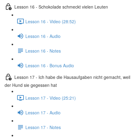
Lesson 16 - Schokolade schmeckt vielen Leuten
Lesson 16 - Video (28:52)
Lesson 16 - Audio
Lesson 16 - Notes
Lesson 16 - Bonus Audio
Lesson 17 - Ich habe die Hausaufgaben nicht gemacht, weil
der Hund sie gegessen hat
Lesson 17 - Video (25:21)
Lesson 17 - Audio
Lesson 17 - Notes