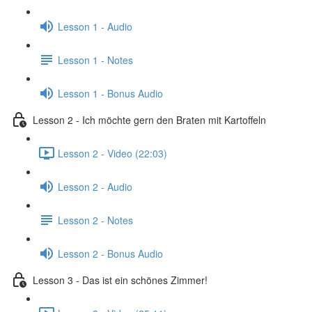
Lesson 1 - Audio
Lesson 1 - Notes
Lesson 1 - Bonus Audio
Lesson 2 - Ich möchte gern den Braten mit Kartoffeln
Lesson 2 - Video (22:03)
Lesson 2 - Audio
Lesson 2 - Notes
Lesson 2 - Bonus Audio
Lesson 3 - Das ist ein schönes Zimmer!