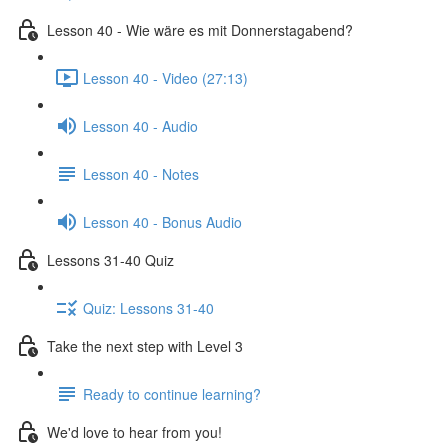
Lesson 40 - Wie wäre es mit Donnerstagabend?
Lesson 40 - Video (27:13)
Lesson 40 - Audio
Lesson 40 - Notes
Lesson 40 - Bonus Audio
Lessons 31-40 Quiz
Quiz: Lessons 31-40
Take the next step with Level 3
Ready to continue learning?
We'd love to hear from you!