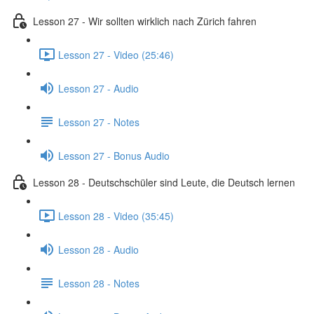
Lesson 27 - Wir sollten wirklich nach Zürich fahren
Lesson 27 - Video (25:46)
Lesson 27 - Audio
Lesson 27 - Notes
Lesson 27 - Bonus Audio
Lesson 28 - Deutschschüler sind Leute, die Deutsch lernen
Lesson 28 - Video (35:45)
Lesson 28 - Audio
Lesson 28 - Notes