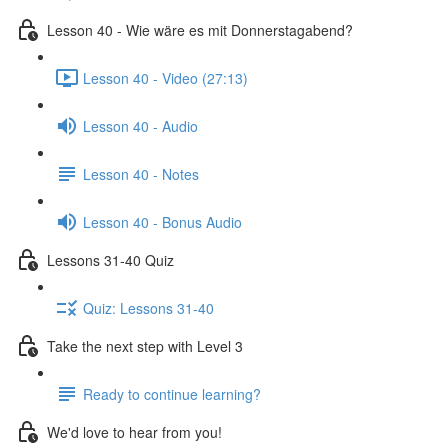
Lesson 40 - Wie wäre es mit Donnerstagabend?
Lesson 40 - Video (27:13)
Lesson 40 - Audio
Lesson 40 - Notes
Lesson 40 - Bonus Audio
Lessons 31-40 Quiz
Quiz: Lessons 31-40
Take the next step with Level 3
Ready to continue learning?
We'd love to hear from you!