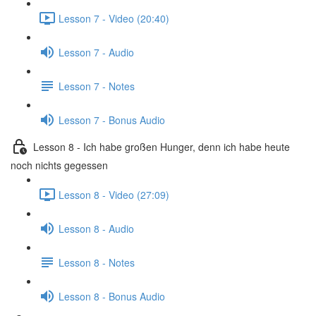
Lesson 7 - Video (20:40)
Lesson 7 - Audio
Lesson 7 - Notes
Lesson 7 - Bonus Audio
Lesson 8 - Ich habe großen Hunger, denn ich habe heute
noch nichts gegessen
Lesson 8 - Video (27:09)
Lesson 8 - Audio
Lesson 8 - Notes
Lesson 8 - Bonus Audio