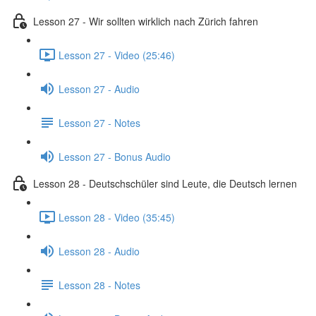
Lesson 27 - Wir sollten wirklich nach Zürich fahren
Lesson 27 - Video (25:46)
Lesson 27 - Audio
Lesson 27 - Notes
Lesson 27 - Bonus Audio
Lesson 28 - Deutschschüler sind Leute, die Deutsch lernen
Lesson 28 - Video (35:45)
Lesson 28 - Audio
Lesson 28 - Notes