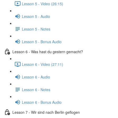
Lesson 5 - Video (26:15)
Lesson 5 - Audio
Lesson 5 - Notes
Lesson 5 - Bonus Audio
Lesson 6 - Was hast du gestern gemacht?
Lesson 6 - Video (27:11)
Lesson 6 - Audio
Lesson 6 - Notes
Lesson 6 - Bonus Audio
Lesson 7 - Wir sind nach Berlin geflogen