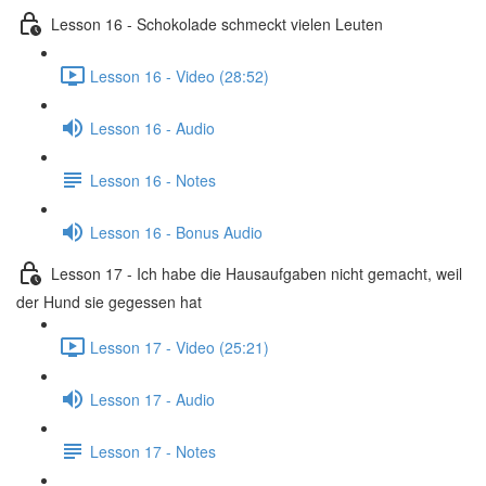
Lesson 16 - Schokolade schmeckt vielen Leuten
Lesson 16 - Video (28:52)
Lesson 16 - Audio
Lesson 16 - Notes
Lesson 16 - Bonus Audio
Lesson 17 - Ich habe die Hausaufgaben nicht gemacht, weil
der Hund sie gegessen hat
Lesson 17 - Video (25:21)
Lesson 17 - Audio
Lesson 17 - Notes