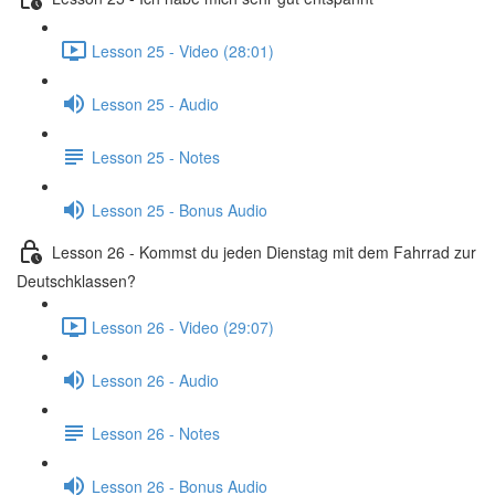
Lesson 25 - Video (28:01)
Lesson 25 - Audio
Lesson 25 - Notes
Lesson 25 - Bonus Audio
Lesson 26 - Kommst du jeden Dienstag mit dem Fahrrad zur
Deutschklassen?
Lesson 26 - Video (29:07)
Lesson 26 - Audio
Lesson 26 - Notes
Lesson 26 - Bonus Audio