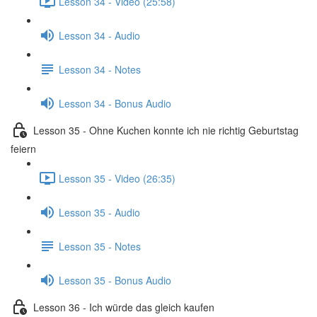
Lesson 34 - Video (25:58)
Lesson 34 - Audio
Lesson 34 - Notes
Lesson 34 - Bonus Audio
Lesson 35 - Ohne Kuchen konnte ich nie richtig Geburtstag
feiern
Lesson 35 - Video (26:35)
Lesson 35 - Audio
Lesson 35 - Notes
Lesson 35 - Bonus Audio
Lesson 36 - Ich würde das gleich kaufen