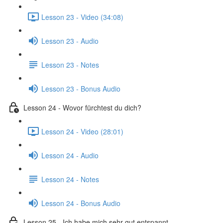
Lesson 23 - Video (34:08)
Lesson 23 - Audio
Lesson 23 - Notes
Lesson 23 - Bonus Audio
Lesson 24 - Wovor fürchtest du dich?
Lesson 24 - Video (28:01)
Lesson 24 - Audio
Lesson 24 - Notes
Lesson 24 - Bonus Audio
Lesson 25 - Ich habe mich sehr gut entspannt