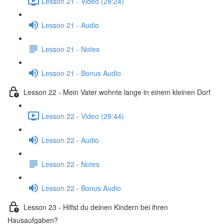
Lesson 21 - Video (28:24)
Lesson 21 - Audio
Lesson 21 - Notes
Lesson 21 - Bonus Audio
Lesson 22 - Mein Vater wohnte lange in einem kleinen Dorf
Lesson 22 - Video (29:44)
Lesson 22 - Audio
Lesson 22 - Notes
Lesson 22 - Bonus Audio
Lesson 23 - Hilfst du deinen Kindern bei ihren
Hausaufgaben?