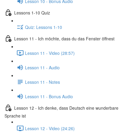
Lesson 10 - Bonus Audio
Lessons 1-10 Quiz
Quiz: Lessons 1-10
Lesson 11 - Ich möchte, dass du das Fenster öffnest
Lesson 11 - Video (28:57)
Lesson 11 - Audio
Lesson 11 - Notes
Lesson 11 - Bonus Audio
Lesson 12 - Ich denke, dass Deutsch eine wunderbare
Sprache ist
Lesson 12 - Video (24:26)