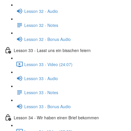
Lesson 32 - Audio
Lesson 32 - Notes
Lesson 32 - Bonus Audio
Lesson 33 - Lasst uns ein bisschen feiern
Lesson 33 - Video (24:07)
Lesson 33 - Audio
Lesson 33 - Notes
Lesson 33 - Bonus Audio
Lesson 34 - Wir haben einen Brief bekommen