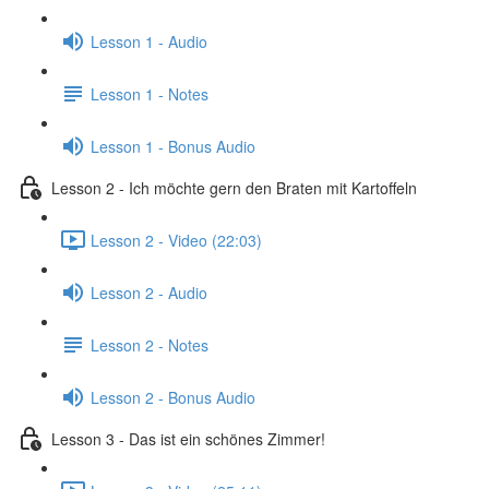
Lesson 1 - Audio
Lesson 1 - Notes
Lesson 1 - Bonus Audio
Lesson 2 - Ich möchte gern den Braten mit Kartoffeln
Lesson 2 - Video (22:03)
Lesson 2 - Audio
Lesson 2 - Notes
Lesson 2 - Bonus Audio
Lesson 3 - Das ist ein schönes Zimmer!