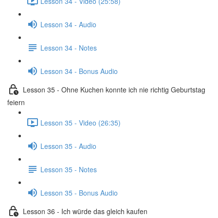
Lesson 34 - Video (25:58)
Lesson 34 - Audio
Lesson 34 - Notes
Lesson 34 - Bonus Audio
Lesson 35 - Ohne Kuchen konnte ich nie richtig Geburtstag
feiern
Lesson 35 - Video (26:35)
Lesson 35 - Audio
Lesson 35 - Notes
Lesson 35 - Bonus Audio
Lesson 36 - Ich würde das gleich kaufen