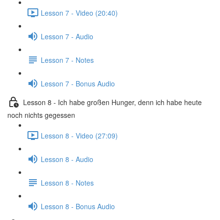
Lesson 7 - Video (20:40)
Lesson 7 - Audio
Lesson 7 - Notes
Lesson 7 - Bonus Audio
Lesson 8 - Ich habe großen Hunger, denn ich habe heute
noch nichts gegessen
Lesson 8 - Video (27:09)
Lesson 8 - Audio
Lesson 8 - Notes
Lesson 8 - Bonus Audio