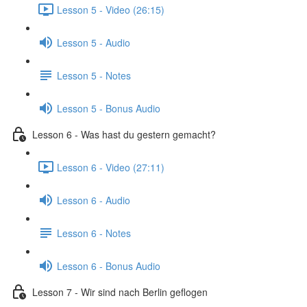
Lesson 5 - Video (26:15)
Lesson 5 - Audio
Lesson 5 - Notes
Lesson 5 - Bonus Audio
Lesson 6 - Was hast du gestern gemacht?
Lesson 6 - Video (27:11)
Lesson 6 - Audio
Lesson 6 - Notes
Lesson 6 - Bonus Audio
Lesson 7 - Wir sind nach Berlin geflogen