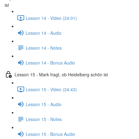
ist
Lesson 14 - Video (24:01)
Lesson 14 - Audio
Lesson 14 - Notes
Lesson 14 - Bonus Audio
Lesson 15 - Mark fragt, ob Heidelberg schön ist
Lesson 15 - Video (24:43)
Lesson 15 - Audio
Lesson 15 - Notes
Lesson 15 - Bonus Audio