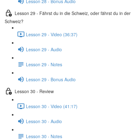
Lesson 28 - Bonus Audio
Lesson 29 - Fährst du in die Schweiz, oder fährst du in der
Schweiz?
Lesson 29 - Video (36:37)
Lesson 29 - Audio
Lesson 29 - Notes
Lesson 29 - Bonus Audio
Lesson 30 - Review
Lesson 30 - Video (41:17)
Lesson 30 - Audio
Lesson 30 - Notes