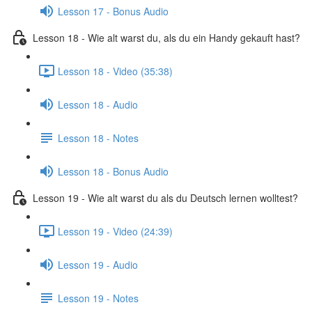
Lesson 17 - Bonus Audio
Lesson 18 - Wie alt warst du, als du ein Handy gekauft hast?
Lesson 18 - Video (35:38)
Lesson 18 - Audio
Lesson 18 - Notes
Lesson 18 - Bonus Audio
Lesson 19 - Wie alt warst du als du Deutsch lernen wolltest?
Lesson 19 - Video (24:39)
Lesson 19 - Audio
Lesson 19 - Notes