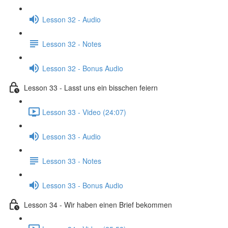
Lesson 32 - Audio
Lesson 32 - Notes
Lesson 32 - Bonus Audio
Lesson 33 - Lasst uns ein bisschen feiern
Lesson 33 - Video (24:07)
Lesson 33 - Audio
Lesson 33 - Notes
Lesson 33 - Bonus Audio
Lesson 34 - Wir haben einen Brief bekommen