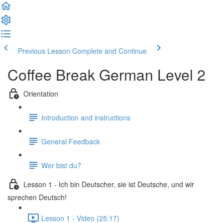
Previous Lesson
Complete and Continue
Coffee Break German Level 2
Orientation
Introduction and instructions
General Feedback
Wer bist du?
Lesson 1 - Ich bin Deutscher, sie ist Deutsche, und wir
sprechen Deutsch!
Lesson 1 - Video (25:17)