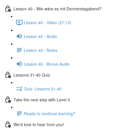
Lesson 40 - Wie wäre es mit Donnerstagabend?
Lesson 40 - Video (27:13)
Lesson 40 - Audio
Lesson 40 - Notes
Lesson 40 - Bonus Audio
Lessons 31-40 Quiz
Quiz: Lessons 31-40
Take the next step with Level 3
Ready to continue learning?
We'd love to hear from you!