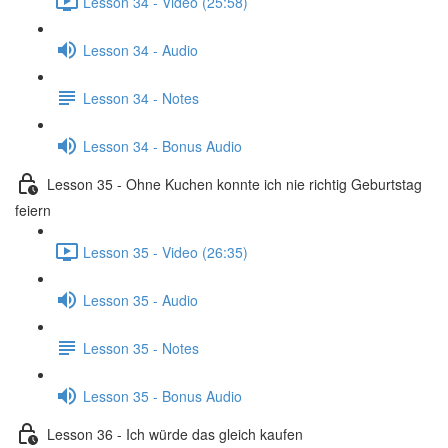
Lesson 34 - Video (25:58)
Lesson 34 - Audio
Lesson 34 - Notes
Lesson 34 - Bonus Audio
Lesson 35 - Ohne Kuchen konnte ich nie richtig Geburtstag
feiern
Lesson 35 - Video (26:35)
Lesson 35 - Audio
Lesson 35 - Notes
Lesson 35 - Bonus Audio
Lesson 36 - Ich würde das gleich kaufen