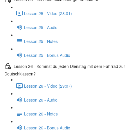
Lesson 25 - Video (28:01)
Lesson 25 - Audio
Lesson 25 - Notes
Lesson 25 - Bonus Audio
Lesson 26 - Kommst du jeden Dienstag mit dem Fahrrad zur
Deutschklassen?
Lesson 26 - Video (29:07)
Lesson 26 - Audio
Lesson 26 - Notes
Lesson 26 - Bonus Audio