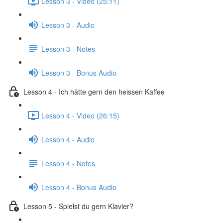
Lesson 3 - Video (25:11)
Lesson 3 - Audio
Lesson 3 - Notes
Lesson 3 - Bonus Audio
Lesson 4 - Ich hātte gern den heissen Kaffee
Lesson 4 - Video (26:15)
Lesson 4 - Audio
Lesson 4 - Notes
Lesson 4 - Bonus Audio
Lesson 5 - Spielst du gern Klavier?