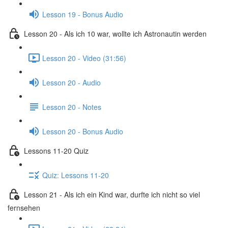
Lesson 19 - Bonus Audio
Lesson 20 - Als ich 10 war, wollte ich Astronautin werden
Lesson 20 - Video (31:56)
Lesson 20 - Audio
Lesson 20 - Notes
Lesson 20 - Bonus Audio
Lessons 11-20 Quiz
Quiz: Lessons 11-20
Lesson 21 - Als ich ein Kind war, durfte ich nicht so viel
fernsehen