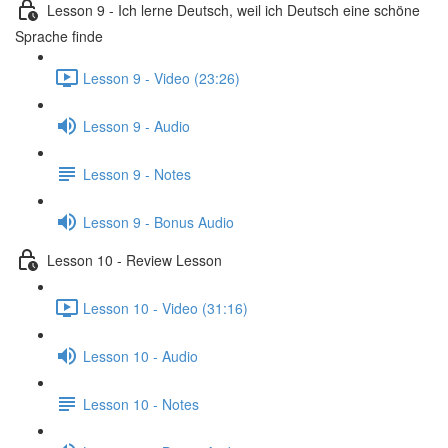
Lesson 9 - Ich lerne Deutsch, weil ich Deutsch eine schöne
Sprache finde
Lesson 9 - Video (23:26)
Lesson 9 - Audio
Lesson 9 - Notes
Lesson 9 - Bonus Audio
Lesson 10 - Review Lesson
Lesson 10 - Video (31:16)
Lesson 10 - Audio
Lesson 10 - Notes