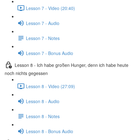
Lesson 7 - Video (20:40)
Lesson 7 - Audio
Lesson 7 - Notes
Lesson 7 - Bonus Audio
Lesson 8 - Ich habe großen Hunger, denn ich habe heute
noch nichts gegessen
Lesson 8 - Video (27:09)
Lesson 8 - Audio
Lesson 8 - Notes
Lesson 8 - Bonus Audio