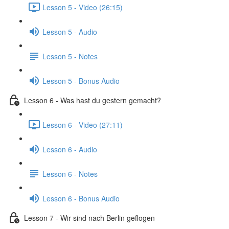
Lesson 5 - Video (26:15)
Lesson 5 - Audio
Lesson 5 - Notes
Lesson 5 - Bonus Audio
Lesson 6 - Was hast du gestern gemacht?
Lesson 6 - Video (27:11)
Lesson 6 - Audio
Lesson 6 - Notes
Lesson 6 - Bonus Audio
Lesson 7 - Wir sind nach Berlin geflogen