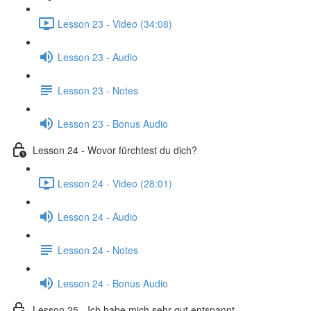
Lesson 23 - Video (34:08)
Lesson 23 - Audio
Lesson 23 - Notes
Lesson 23 - Bonus Audio
Lesson 24 - Wovor fürchtest du dich?
Lesson 24 - Video (28:01)
Lesson 24 - Audio
Lesson 24 - Notes
Lesson 24 - Bonus Audio
Lesson 25 - Ich habe mich sehr gut entspannt