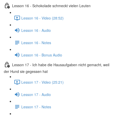
Lesson 16 - Schokolade schmeckt vielen Leuten
Lesson 16 - Video (28:52)
Lesson 16 - Audio
Lesson 16 - Notes
Lesson 16 - Bonus Audio
Lesson 17 - Ich habe die Hausaufgaben nicht gemacht, weil
der Hund sie gegessen hat
Lesson 17 - Video (25:21)
Lesson 17 - Audio
Lesson 17 - Notes