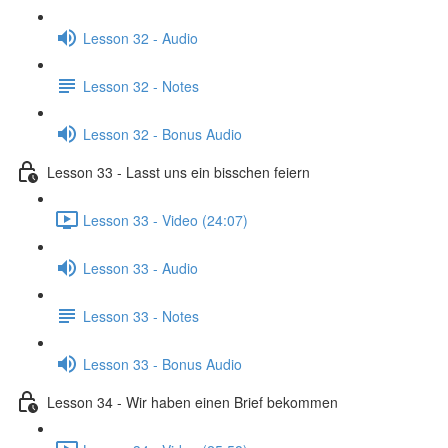
Lesson 32 - Audio
Lesson 32 - Notes
Lesson 32 - Bonus Audio
Lesson 33 - Lasst uns ein bisschen feiern
Lesson 33 - Video (24:07)
Lesson 33 - Audio
Lesson 33 - Notes
Lesson 33 - Bonus Audio
Lesson 34 - Wir haben einen Brief bekommen