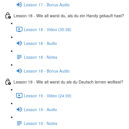
Lesson 17 - Bonus Audio
Lesson 18 - Wie alt warst du, als du ein Handy gekauft hast?
Lesson 18 - Video (35:38)
Lesson 18 - Audio
Lesson 18 - Notes
Lesson 18 - Bonus Audio
Lesson 19 - Wie alt warst du als du Deutsch lernen wolltest?
Lesson 19 - Video (24:39)
Lesson 19 - Audio
Lesson 19 - Notes