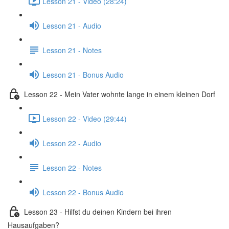
Lesson 21 - Video (28:24)
Lesson 21 - Audio
Lesson 21 - Notes
Lesson 21 - Bonus Audio
Lesson 22 - Mein Vater wohnte lange in einem kleinen Dorf
Lesson 22 - Video (29:44)
Lesson 22 - Audio
Lesson 22 - Notes
Lesson 22 - Bonus Audio
Lesson 23 - Hilfst du deinen Kindern bei ihren
Hausaufgaben?