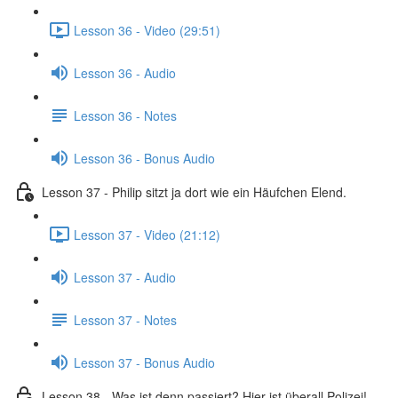
Lesson 36 - Video (29:51)
Lesson 36 - Audio
Lesson 36 - Notes
Lesson 36 - Bonus Audio
Lesson 37 - Philip sitzt ja dort wie ein Häufchen Elend.
Lesson 37 - Video (21:12)
Lesson 37 - Audio
Lesson 37 - Notes
Lesson 37 - Bonus Audio
Lesson 38 - Was ist denn passiert? Hier ist überall Polizei!