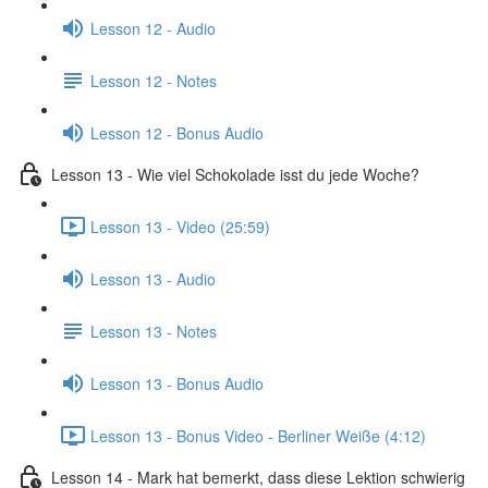
Lesson 12 - Audio
Lesson 12 - Notes
Lesson 12 - Bonus Audio
Lesson 13 - Wie viel Schokolade isst du jede Woche?
Lesson 13 - Video (25:59)
Lesson 13 - Audio
Lesson 13 - Notes
Lesson 13 - Bonus Audio
Lesson 13 - Bonus Video - Berliner Weiße (4:12)
Lesson 14 - Mark hat bemerkt, dass diese Lektion schwierig