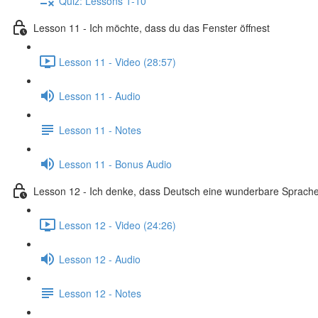
Quiz: Lessons 1-10
Lesson 11 - Ich möchte, dass du das Fenster öffnest
Lesson 11 - Video (28:57)
Lesson 11 - Audio
Lesson 11 - Notes
Lesson 11 - Bonus Audio
Lesson 12 - Ich denke, dass Deutsch eine wunderbare Sprache 
Lesson 12 - Video (24:26)
Lesson 12 - Audio
Lesson 12 - Notes