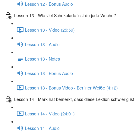
Lesson 12 - Bonus Audio
Lesson 13 - Wie viel Schokolade isst du jede Woche?
Lesson 13 - Video (25:59)
Lesson 13 - Audio
Lesson 13 - Notes
Lesson 13 - Bonus Audio
Lesson 13 - Bonus Video - Berliner Weiße (4:12)
Lesson 14 - Mark hat bemerkt, dass diese Lektion schwierig ist
Lesson 14 - Video (24:01)
Lesson 14 - Audio