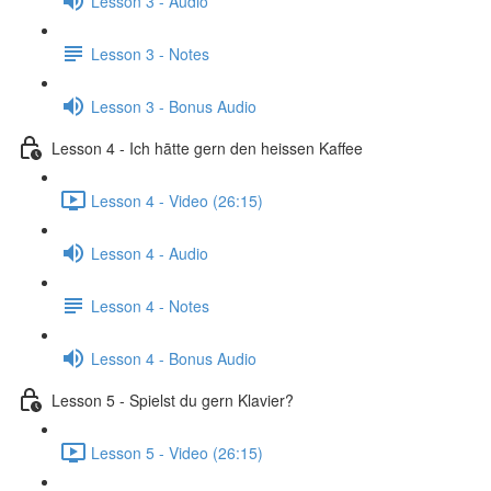
Lesson 3 - Audio
Lesson 3 - Notes
Lesson 3 - Bonus Audio
Lesson 4 - Ich hātte gern den heissen Kaffee
Lesson 4 - Video (26:15)
Lesson 4 - Audio
Lesson 4 - Notes
Lesson 4 - Bonus Audio
Lesson 5 - Spielst du gern Klavier?
Lesson 5 - Video (26:15)