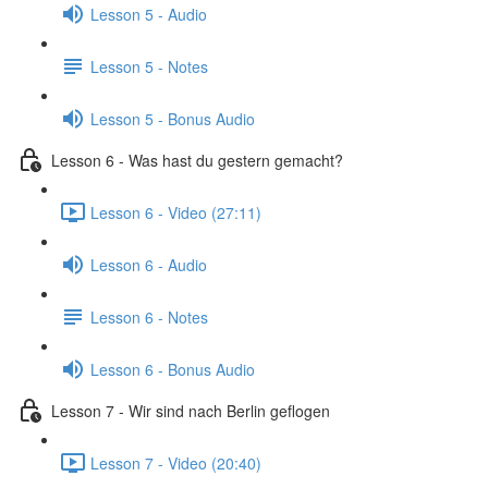
Lesson 5 - Audio
Lesson 5 - Notes
Lesson 5 - Bonus Audio
Lesson 6 - Was hast du gestern gemacht?
Lesson 6 - Video (27:11)
Lesson 6 - Audio
Lesson 6 - Notes
Lesson 6 - Bonus Audio
Lesson 7 - Wir sind nach Berlin geflogen
Lesson 7 - Video (20:40)