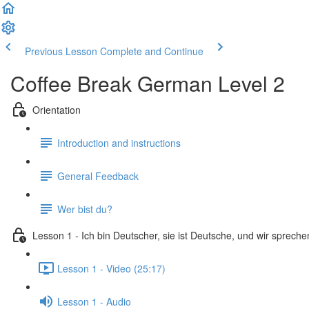
Previous Lesson
Complete and Continue
Coffee Break German Level 2
Orientation
Introduction and instructions
General Feedback
Wer bist du?
Lesson 1 - Ich bin Deutscher, sie ist Deutsche, und wir sprech
Lesson 1 - Video (25:17)
Lesson 1 - Audio