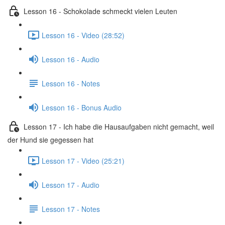
Lesson 16 - Schokolade schmeckt vielen Leuten
Lesson 16 - Video (28:52)
Lesson 16 - Audio
Lesson 16 - Notes
Lesson 16 - Bonus Audio
Lesson 17 - Ich habe die Hausaufgaben nicht gemacht, weil
der Hund sie gegessen hat
Lesson 17 - Video (25:21)
Lesson 17 - Audio
Lesson 17 - Notes