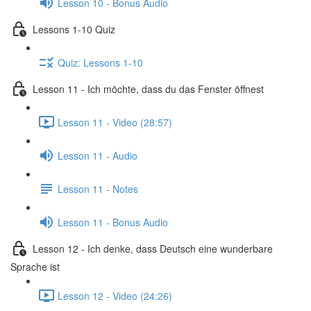
Lesson 10 - Bonus Audio
Lessons 1-10 Quiz
Quiz: Lessons 1-10
Lesson 11 - Ich möchte, dass du das Fenster öffnest
Lesson 11 - Video (28:57)
Lesson 11 - Audio
Lesson 11 - Notes
Lesson 11 - Bonus Audio
Lesson 12 - Ich denke, dass Deutsch eine wunderbare
Sprache ist
Lesson 12 - Video (24:26)