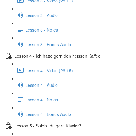
Lesson 3 - Video (25:11)
Lesson 3 - Audio
Lesson 3 - Notes
Lesson 3 - Bonus Audio
Lesson 4 - Ich hātte gern den heissen Kaffee
Lesson 4 - Video (26:15)
Lesson 4 - Audio
Lesson 4 - Notes
Lesson 4 - Bonus Audio
Lesson 5 - Spielst du gern Klavier?