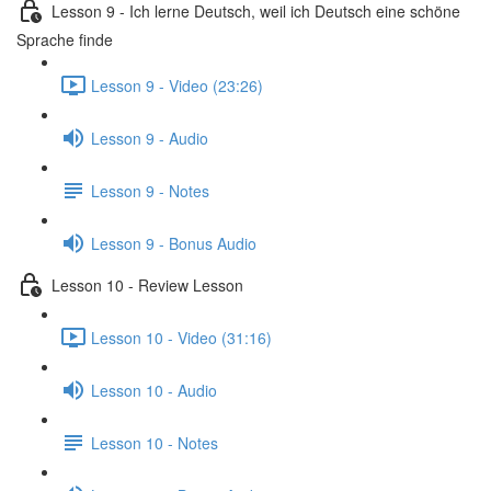
Lesson 9 - Ich lerne Deutsch, weil ich Deutsch eine schöne
Sprache finde
Lesson 9 - Video (23:26)
Lesson 9 - Audio
Lesson 9 - Notes
Lesson 9 - Bonus Audio
Lesson 10 - Review Lesson
Lesson 10 - Video (31:16)
Lesson 10 - Audio
Lesson 10 - Notes