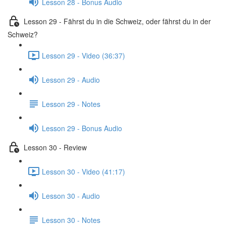
Lesson 28 - Bonus Audio
Lesson 29 - Fährst du in die Schweiz, oder fährst du in der
Schweiz?
Lesson 29 - Video (36:37)
Lesson 29 - Audio
Lesson 29 - Notes
Lesson 29 - Bonus Audio
Lesson 30 - Review
Lesson 30 - Video (41:17)
Lesson 30 - Audio
Lesson 30 - Notes