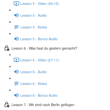
Lesson 5 - Video (26:15)
Lesson 5 - Audio
Lesson 5 - Notes
Lesson 5 - Bonus Audio
Lesson 6 - Was hast du gestern gemacht?
Lesson 6 - Video (27:11)
Lesson 6 - Audio
Lesson 6 - Notes
Lesson 6 - Bonus Audio
Lesson 7 - Wir sind nach Berlin geflogen