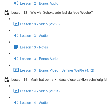
Lesson 12 - Bonus Audio
Lesson 13 - Wie viel Schokolade isst du jede Woche?
Lesson 13 - Video (25:59)
Lesson 13 - Audio
Lesson 13 - Notes
Lesson 13 - Bonus Audio
Lesson 13 - Bonus Video - Berliner Weiße (4:12)
Lesson 14 - Mark hat bemerkt, dass diese Lektion schwierig ist
Lesson 14 - Video (24:01)
Lesson 14 - Audio