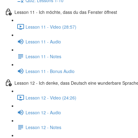
Quiz: Lessons 1-10
Lesson 11 - Ich möchte, dass du das Fenster öffnest
Lesson 11 - Video (28:57)
Lesson 11 - Audio
Lesson 11 - Notes
Lesson 11 - Bonus Audio
Lesson 12 - Ich denke, dass Deutsch eine wunderbare Sprache 
Lesson 12 - Video (24:26)
Lesson 12 - Audio
Lesson 12 - Notes