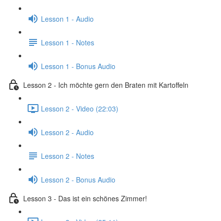
Lesson 1 - Audio
Lesson 1 - Notes
Lesson 1 - Bonus Audio
Lesson 2 - Ich möchte gern den Braten mit Kartoffeln
Lesson 2 - Video (22:03)
Lesson 2 - Audio
Lesson 2 - Notes
Lesson 2 - Bonus Audio
Lesson 3 - Das ist ein schönes Zimmer!