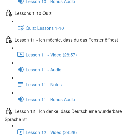
Lesson 10 - Bonus Audio
Lessons 1-10 Quiz
Quiz: Lessons 1-10
Lesson 11 - Ich möchte, dass du das Fenster öffnest
Lesson 11 - Video (28:57)
Lesson 11 - Audio
Lesson 11 - Notes
Lesson 11 - Bonus Audio
Lesson 12 - Ich denke, dass Deutsch eine wunderbare
Sprache ist
Lesson 12 - Video (24:26)