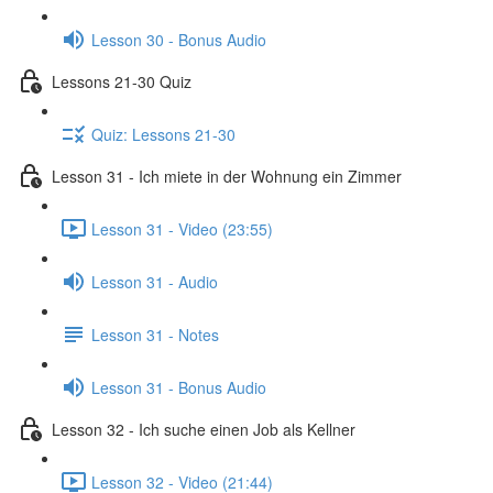
Lesson 30 - Bonus Audio
Lessons 21-30 Quiz
Quiz: Lessons 21-30
Lesson 31 - Ich miete in der Wohnung ein Zimmer
Lesson 31 - Video (23:55)
Lesson 31 - Audio
Lesson 31 - Notes
Lesson 31 - Bonus Audio
Lesson 32 - Ich suche einen Job als Kellner
Lesson 32 - Video (21:44)