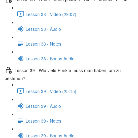
Lesson 38 - Video (29:07)
Lesson 38 - Audio
Lesson 38 - Notes
Lesson 38 - Bonus Audio
Lesson 39 - Wie viele Punkte muss man haben, um zu
bestehen?
Lesson 39 - Video (25:15)
Lesson 39 - Audio
Lesson 39 - Notes
Lesson 39 - Bonus Audio