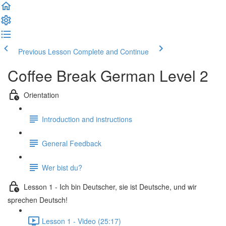
Previous Lesson
Complete and Continue
Coffee Break German Level 2
Orientation
Introduction and instructions
General Feedback
Wer bist du?
Lesson 1 - Ich bin Deutscher, sie ist Deutsche, und wir
sprechen Deutsch!
Lesson 1 - Video (25:17)