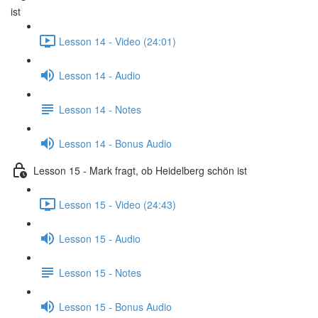
ist
Lesson 14 - Video (24:01)
Lesson 14 - Audio
Lesson 14 - Notes
Lesson 14 - Bonus Audio
Lesson 15 - Mark fragt, ob Heidelberg schön ist
Lesson 15 - Video (24:43)
Lesson 15 - Audio
Lesson 15 - Notes
Lesson 15 - Bonus Audio