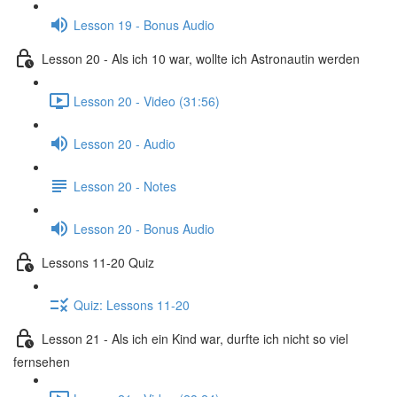
Lesson 19 - Bonus Audio
Lesson 20 - Als ich 10 war, wollte ich Astronautin werden
Lesson 20 - Video (31:56)
Lesson 20 - Audio
Lesson 20 - Notes
Lesson 20 - Bonus Audio
Lessons 11-20 Quiz
Quiz: Lessons 11-20
Lesson 21 - Als ich ein Kind war, durfte ich nicht so viel
fernsehen